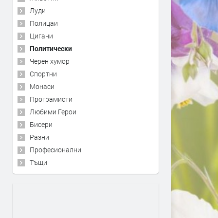
Луди
Полицаи
Цигани
Политически
Черен хумор
Спортни
Монаси
Програмисти
Любими Герои
Бисери
Разни
Професионални
Тъщи