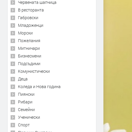
Червената шапчица
В ресторанта
Габровски
Младоженци
Морски
Пожелания
Митничари
Бизнесмени
Подсъдими
Комунистически
Деца
Коледа и Нова година
Пиянски
Рибари
Семейни
Ученически
Спорт