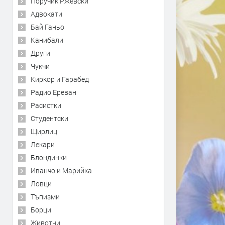
Поручик Ржевски
Адвокати
Бай Ганьо
Канибали
Други
Чукчи
Киркор и Гарабед
Радио Ереван
Расистки
Студентски
Щирлиц
Лекари
Блондинки
Иванчо и Марийка
Ловци
Тъпизми
Борци
Животни