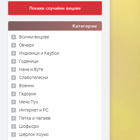
Покажи случайни вицове
Категории
Всички вицове
Овчари
Индианци и Каубои
Годеници
Нане и Вуте
Слаботелесни
Военни
Гадории
Мечо Пух
Интернет и PC
Петка и Чапаев
Шофьори
Шерлок Хоумс