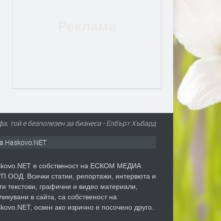
а, той е безполезен за бизнеса - Елбърт Хъбард
а Haskovo.NET
kovo.NET е собственост на ЕСКОМ МЕДИА
П ООД. Всички статии, репортажи, интервюта и
ги текстови, графични и видео материали,
ликувани в сайта, са собственост на
kovo.NET, освен ако изрично е посочено друго.