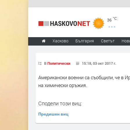
°C
36
Хасково
България
Светът
Нов
В
Политически
15:18, 03 окт 2017 г.
Американски военни са съобщили, че в И
на химически оръжия.
Сподели този виц:
Предишен виц