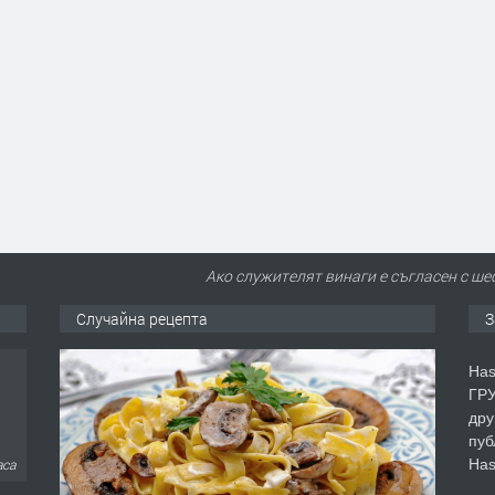
Ако служителят винаги е съгласен с шеф
Случайна рецепта
З
Has
ГРУ
дру
пуб
Has
аса