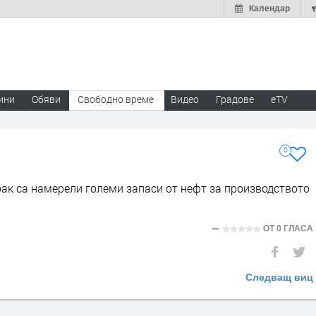
Календар
ини
Обяви
Свободно време
Видео
Градове
eTV
0
рак са намерели големи запаси от нефт за производството
ОТ
0 ГЛАСА
Следващ виц