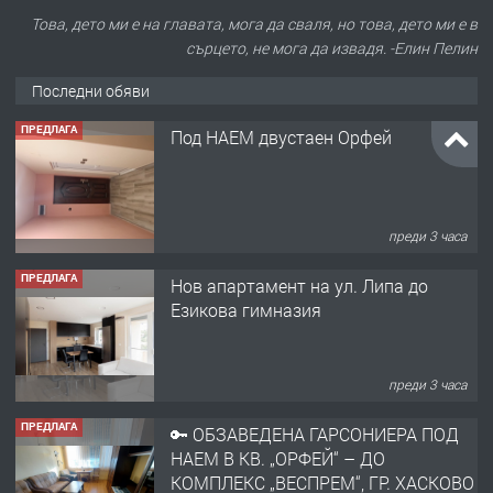
Това, дето ми е на главата, мога да сваля, но това, дето ми е в
сърцето, не мога да извадя. -Елин Пелин
Последни обяви
ПРЕДЛАГА
Под НАЕМ двустаен Орфей
преди 3 часа
ПРЕДЛАГА
Нов апартамент на ул. Липа до
Езикова гимназия
преди 3 часа
ПРЕДЛАГА
🔑 ОБЗАВЕДЕНА ГАРСОНИЕРА ПОД
НАЕМ В КВ. „ОРФЕЙ“ – ДО
КОМПЛЕКС „ВЕСПРЕМ“, ГР. ХАСКОВО