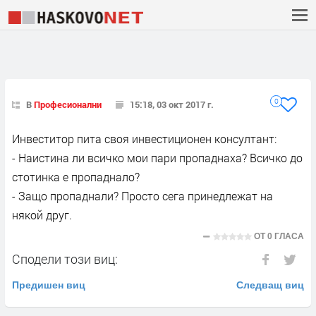
0
В
Професионални
15:18, 03 окт 2017 г.
Инвеститор пита своя инвестиционен консултант:
- Наистина ли всичко мои пари пропаднаха? Всичко до
стотинка е пропаднало?
- Защо пропаднали? Просто сега принедлежат на
някой друг.
ОТ
0 ГЛАСА
Сподели този виц:
Предишен виц
Следващ виц