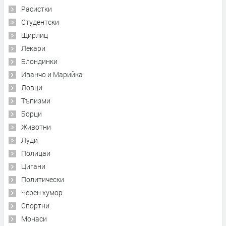
Расистки
Студентски
Щирлиц
Лекари
Блондинки
Иванчо и Марийка
Ловци
Тъпизми
Борци
Животни
Луди
Полицаи
Цигани
Политически
Черен хумор
Спортни
Монаси