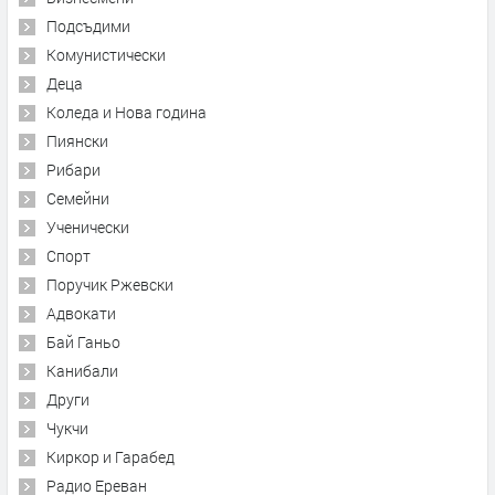
Подсъдими
Комунистически
Деца
Коледа и Нова година
Пиянски
Рибари
Семейни
Ученически
Спорт
Поручик Ржевски
Адвокати
Бай Ганьо
Канибали
Други
Чукчи
Киркор и Гарабед
Радио Ереван