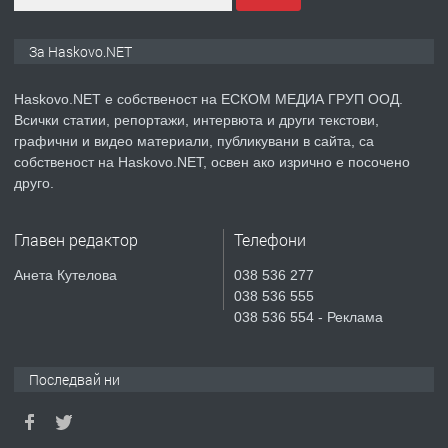
ПРЕДЛАГА
ПРОСТОРЕН ТРИСТАЕН
За Haskovo.NET
АПАРТАМЕНТ В НОВА СГРАДА КВ.
КУБА
Haskovo.NET е собственост на ЕСКОМ МЕДИА ГРУП ООД.
Всички статии, репортажи, интервюта и други текстови,
преди 3 дни
графични и видео материали, публикувани в сайта, са
собственост на Haskovo.NET, освен ако изрично е посочено
ПРЕДЛАГА
Продавам парцел в гр. Хасково кв.
друго.
Хисаря до ток, вода,канализация,
асфалт 0889 537 426
Главен редактор
Телефони
преди 3 дни
Анета Кутелова
038 536 277
038 536 555
ПРЕДЛАГА
СГЛОБЯВАНЕ НА МЕБЕЛИ.
038 536 554 - Реклама
Последвай ни
преди 3 дни
ПРЕДЛАГА
№4119 Едностаен обзаведен