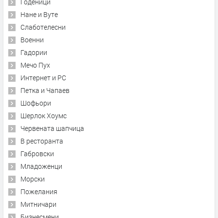
Годеници
Нане и Вуте
Слаботелесни
Военни
Гадории
Мечо Пух
Интернет и PC
Петка и Чапаев
Шофьори
Шерлок Хоумс
Червената шапчица
В ресторанта
Габровски
Младоженци
Морски
Пожелания
Митничари
Бизнесмени