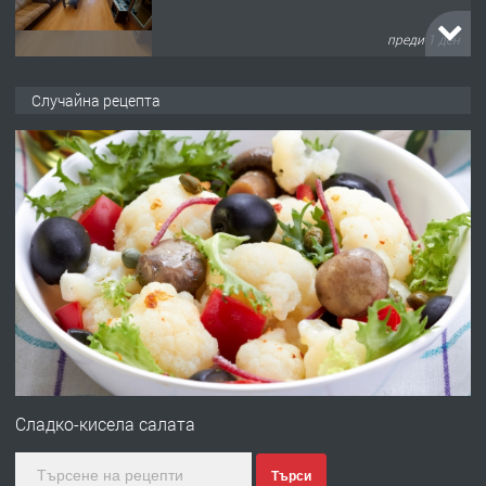
преди 1 ден
ПРЕДЛАГА
НАПЪЛНО ОБЗАВЕДЕН И
Случайна рецепта
ОБОРУДВАН ТРИСТАЕН
АПАРТАМЕНТ В ЦЕНТЪРА НА ГР.
ХАСКОВО
преди 2 дни
ПРЕДЛАГА
Давам гараж под наем
преди 2 дни
ПРЕДЛАГА
№4120 Магазин/Офис под наем в кв.
Любен Каравелов, Хасково-близо до
Сладко-кисела салата
градската градина!
Търси
преди 2 дни