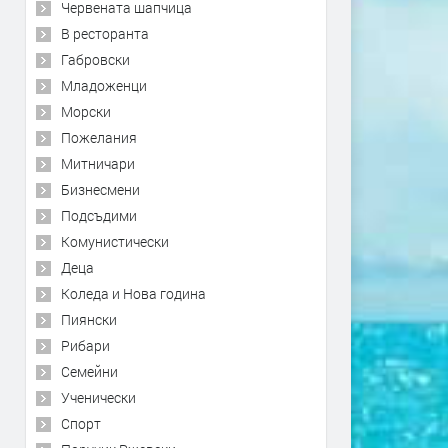
Червената шапчица
В ресторанта
Габровски
Младоженци
Морски
Пожелания
Митничари
Бизнесмени
Подсъдими
Комунистически
Деца
Коледа и Нова година
Пиянски
Рибари
Семейни
Ученически
Спорт