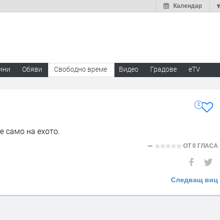
Календар
ини
Обяви
Свободно време
Видео
Градове
eTV
0
е само на ехото.
ОТ
0 ГЛАСА
Следващ виц