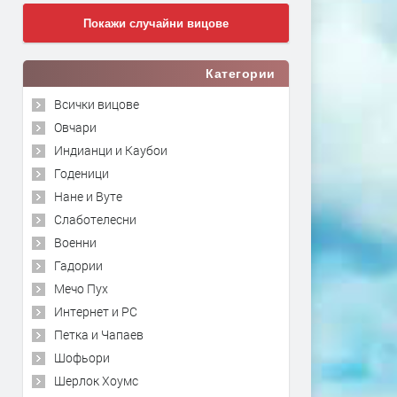
Покажи случайни вицове
Категории
Всички вицове
Овчари
Индианци и Каубои
Годеници
Нане и Вуте
Слаботелесни
Военни
Гадории
Мечо Пух
Интернет и PC
Петка и Чапаев
Шофьори
Шерлок Хоумс