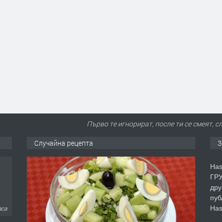
Първо те игнорират, после ти се смеят, сл
Случайна рецепта
З
Has
ГРУ
дру
пуб
Has
аса