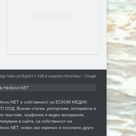
ед това се борят с теб и накрая печелиш. - Ганди
а Haskovo.NET
kovo.NET е собственост на ЕСКОМ МЕДИА
П ООД. Всички статии, репортажи, интервюта и
ги текстови, графични и видео материали,
ликувани в сайта, са собственост на
kovo.NET, освен ако изрично е посочено друго.