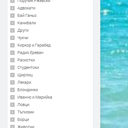
Поручик Ржевски
Адвокати
Бай Ганьо
Канибали
Други
Чукчи
Киркор и Гарабед
Радио Ереван
Расистки
Студентски
Щирлиц
Лекари
Блондинки
Иванчо и Марийка
Ловци
Тъпизми
Борци
Животни