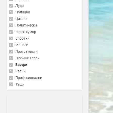
Луди
Полицаи
Цигани
Политически
Черен хумор
Спортни
Монаси
Програмисти
Любими Герои
Бисери
Разни
Професионални
Тъщи