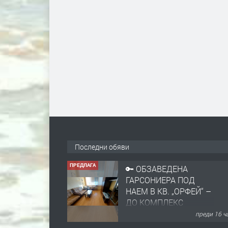
Последни обяви
ПРЕДЛАГА
🔑 ОБЗАВЕДЕНА
ГАРСОНИЕРА ПОД
НАЕМ В КВ. „ОРФЕЙ“ –
ДО КОМПЛЕКС
„ВЕСПРЕМ“, ГР.
преди 16 ч
ХАСКОВО