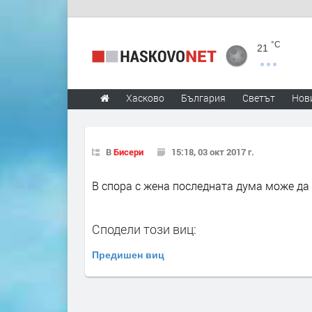
°C
21
Хасково
България
Светът
Нов
В
Бисери
15:18, 03 окт 2017 г.
В спора с жена последната дума може да 
Сподели този виц:
Предишен виц