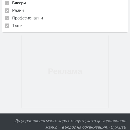
Бисери
Разни
Професионални
Тъщи
Да управляваш много хора е същото, като да управляваш
малко – въпрос на организация. - Сун Дзъ