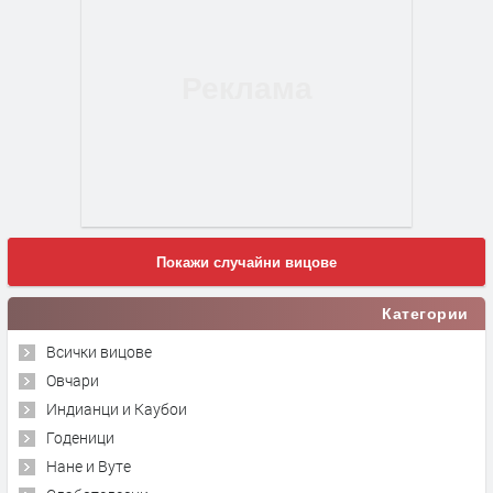
Покажи случайни вицове
Категории
Всички вицове
Овчари
Индианци и Каубои
Годеници
Нане и Вуте