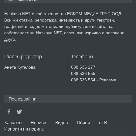
АПАРТАМЕНТ В НОВА СГРАДА КВ.
КУБА
Haskovo.NET е собственост на ЕСКОМ МЕДИА ГРУП ООД.
Всички статии, репортажи, интервюта и други текстови,
преди 6 дни
графични и видео материали, публикувани в сайта, са
собственост на Haskovo.NET, освен ако изрично е посочено
ПРЕДЛАГА
Продавам парцел в гр. Хасково кв.
друго.
Хисаря до ток, вода,канализация,
асфалт 0889 537 426
Главен редактор
Телефони
преди 6 дни
Анета Кутелова
038 536 277
038 536 555
ПРЕДЛАГА
СГЛОБЯВАНЕ НА МЕБЕЛИ.
038 536 554 - Реклама
Последвай ни
преди 6 дни
ПРЕДЛАГА
№4119 Едностаен обзаведен
Хасково
Новини
Видео
Обяви
еТВ
апартамент под наем в кв.
Изпрати ни новина
Училищни, гр. Хасково.