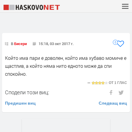
0
В
Бисери
15:18, 03 окт 2017 г.
Който има пари е доволен, който има хубаво момиче е
щастлив, а който няма нито едното може да спи
спокойно.
ОТ
1 ГЛАС
Сподели този виц:
Предишен виц
Следващ виц