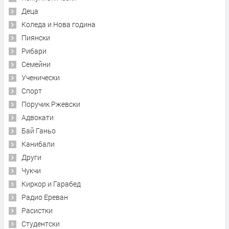
Деца
Коледа и Нова година
Пиянски
Рибари
Семейни
Ученически
Спорт
Поручик Ржевски
Адвокати
Бай Ганьо
Канибали
Други
Чукчи
Киркор и Гарабед
Радио Ереван
Расистки
Студентски