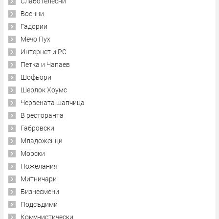
Слаботелесни
Военни
Гадории
Мечо Пух
Интернет и PC
Петка и Чапаев
Шофьори
Шерлок Хоумс
Червената шапчица
В ресторанта
Габровски
Младоженци
Морски
Пожелания
Митничари
Бизнесмени
Подсъдими
Комунистически