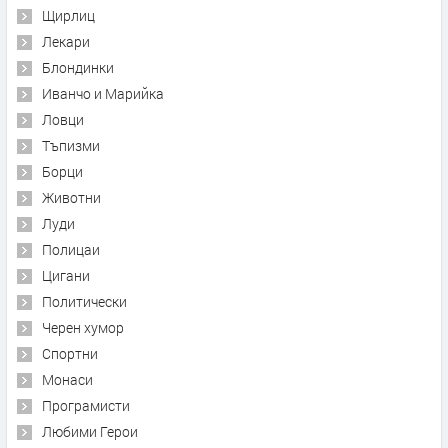
Щирлиц
Лекари
Блондинки
Иванчо и Марийка
Ловци
Тъпизми
Борци
Животни
Луди
Полицаи
Цигани
Политически
Черен хумор
Спортни
Монаси
Програмисти
Любими Герои