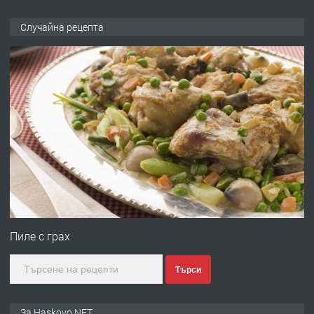
ПРЕДЛАГА
НАПЪЛНО ОБЗАВЕДЕН И
Случайна рецепта
ОБОРУДВАН ТРИСТАЕН
АПАРТАМЕНТ В ЦЕНТЪРА НА ГР.
ХАСКОВО
преди 5 дни
ПРЕДЛАГА
Давам гараж под наем
преди 5 дни
ПРЕДЛАГА
№4120 Магазин/Офис под наем в кв.
Любен Каравелов, Хасково-близо до
Пиле с грах
градската градина!
Търси
преди 5 дни
ПРЕДЛАГА
ПРОСТОРЕН ТРИСТАЕН
За Haskovo.NET