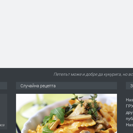
Петелът може и добре да кукурига, но вс
Случайна рецепта
З
Has
ГРУ
дру
пуб
Has
аса