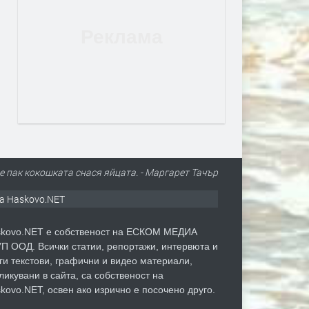
е пак кокошката снася яйцата. - Маргарет Тачър
а Haskovo.NET
kovo.NET е собственост на ЕСКОМ МЕДИА
П ООД. Всички статии, репортажи, интервюта и
ги текстови, графични и видео материали,
ликувани в сайта, са собственост на
kovo.NET, освен ако изрично е посочено друго.