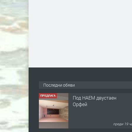
Последни обяви
ПРЕДЛАГА
Под НАЕМ двустаен
Орфей
преди 19 ч