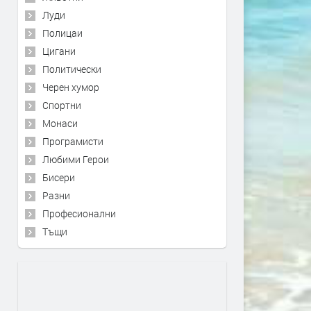
Луди
Полицаи
Цигани
Политически
Черен хумор
Спортни
Монаси
Програмисти
Любими Герои
Бисери
Разни
Професионални
Тъщи