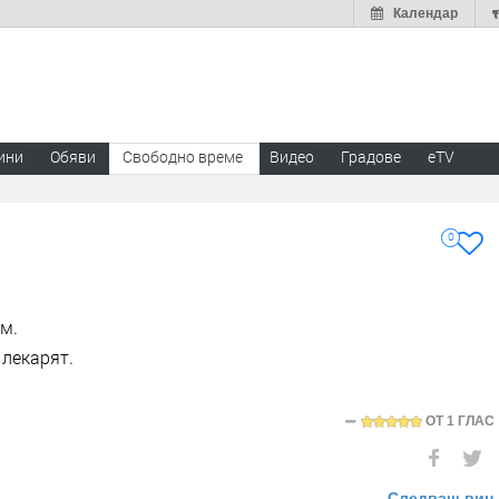
Календар
ини
Обяви
Свободно време
Видео
Градове
eTV
0
ъм.
 лекарят.
ОТ
1 ГЛАС
Следващ виц