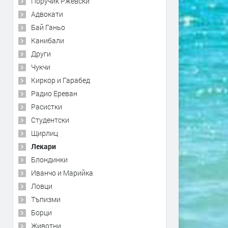
Поручик Ржевски
Адвокати
Бай Ганьо
Канибали
Други
Чукчи
Киркор и Гарабед
Радио Ереван
Расистки
Студентски
Щирлиц
Лекари
Блондинки
Иванчо и Марийка
Ловци
Тъпизми
Борци
Животни