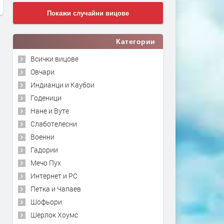
Покажи случайни вицове
Категории
Всички вицове
Овчари
Индианци и Каубои
Годеници
Нане и Вуте
Слаботелесни
Военни
Гадории
Мечо Пух
Интернет и PC
Петка и Чапаев
Шофьори
Шерлок Хоумс