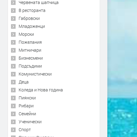
Червената шапчица
В ресторанта
Габровски
Младоженци
Морски
Пожелания
Митничари
Бизнесмени
Подсъдими
Комунистически
Деца
Коледа и Нова година
Пиянски
Рибари
Семейни
Ученически
Спорт