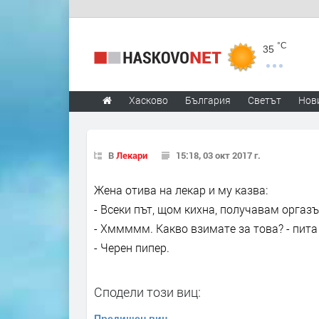
°C
35
Хасково
България
Светът
Нов
В
Лекари
15:18, 03 окт 2017 г.
Жена отива на лекар и му казва:
- Всеки път, щом кихна, получавам оргаз
- Хммммм. Какво взимате за това? - пита
- Черен пипер.
Сподели този виц:
Предишен виц