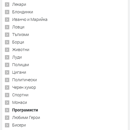
Лекари
Блондинки
Иванчо и Марийка
Ловци
Тъпизми
Борци
Животни
Луди
Полицаи
Цигани
Политически
Черен хумор
Спортни
Монаси
Програмисти
Любими Герои
Бисери