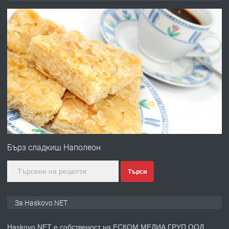
Любен Каравелов, Хасково-близо до
градската градина!
преди 1 ден
ПРЕДЛАГА
ПРОСТОРЕН ТРИСТАЕН
АПАРТАМЕНТ В НОВА СГРАДА КВ.
КУБА
преди 2 дни
ПРЕДЛАГА
Продавам парцел в гр. Хасково кв.
Хисаря до ток, вода,канализация,
Бърз сладкиш Наполеон
асфалт 0889 537 426
Търси
преди 2 дни
ПРЕДЛАГА
СГЛОБЯВАНЕ НА МЕБЕЛИ.
За Haskovo.NET
Haskovo.NET е собственост на ЕСКОМ МЕДИА ГРУП ООД.