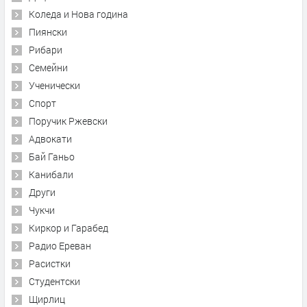
Коледа и Нова година
Пиянски
Рибари
Семейни
Ученически
Спорт
Поручик Ржевски
Адвокати
Бай Ганьо
Канибали
Други
Чукчи
Киркор и Гарабед
Радио Ереван
Расистки
Студентски
Щирлиц