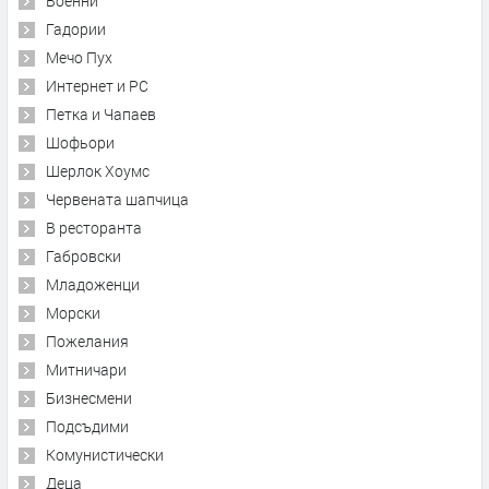
Военни
Гадории
Мечо Пух
Интернет и PC
Петка и Чапаев
Шофьори
Шерлок Хоумс
Червената шапчица
В ресторанта
Габровски
Младоженци
Морски
Пожелания
Митничари
Бизнесмени
Подсъдими
Комунистически
Деца