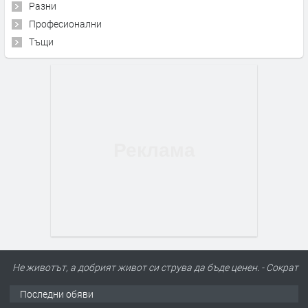
Разни
Професионални
Тъщи
Не животът, а добрият живот си струва да бъде ценен. - Сократ
Последни обяви