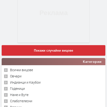
Покажи случайни вицове
Категории
Всички вицове
Овчари
Индианци и Каубои
Годеници
Нане и Вуте
Слаботелесни