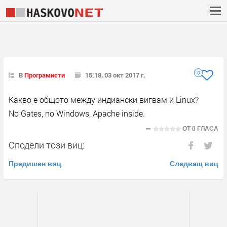
0
В
Програмисти
15:18, 03 окт 2017 г.
Kакво е общото между индиански вигвам и Linux?
No Gates, no Windows, Apache inside.
ОТ
0 ГЛАСА
Сподели този виц:
Предишен виц
Следващ виц