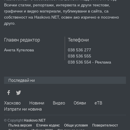
Всички статии, репортажи, интервюта и други текстови,
преди 2 дни
графични и видео материали, публикувани в сайта, са
собственост на Haskovo.NET, освен ако изрично е посочено
ПРЕДЛАГА
№4119 Едностаен обзаведен
друго.
апартамент под наем в кв.
Училищни, гр. Хасково.
Главен редактор
Телефони
преди 2 дни
Анета Кутелова
038 536 277
038 536 555
ПРЕДЛАГА
Къртене на бетон! Събаряне на
038 536 554 - Реклама
сгради!
Последвай ни
преди 2 дни
ПРЕДЛАГА
Апартамент за продажба
Хасково
Новини
Видео
Обяви
еТВ
Изпрати ни новина
© Copyright
Haskovo.NET
преди 6 дни
Пълна версия
Етичен кодекс
Общи условия
Поверителност