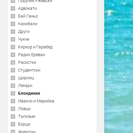
Поручик Ржевски
Адвокати
Бай Ганьо
Канибали
Други
Чукчи
Киркор и Гарабед
Радио Ереван
Расистки
Студентски
Щирлиц
Лекари
Блондинки
Иванчо и Марийка
Ловци
Тъпизми
Борци
Животни