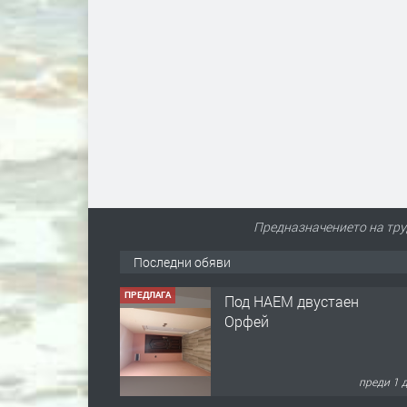
Предназначението на труд
Последни обяви
ПРЕДЛАГА
Под НАЕМ двустаен
Орфей
преди 1 