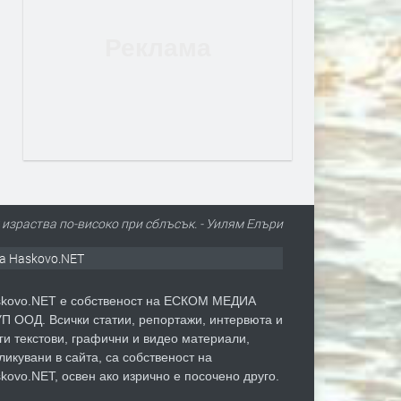
 израства по-високо при сблъсък. - Уилям Елъри
а Haskovo.NET
kovo.NET е собственост на ЕСКОМ МЕДИА
П ООД. Всички статии, репортажи, интервюта и
ги текстови, графични и видео материали,
ликувани в сайта, са собственост на
kovo.NET, освен ако изрично е посочено друго.