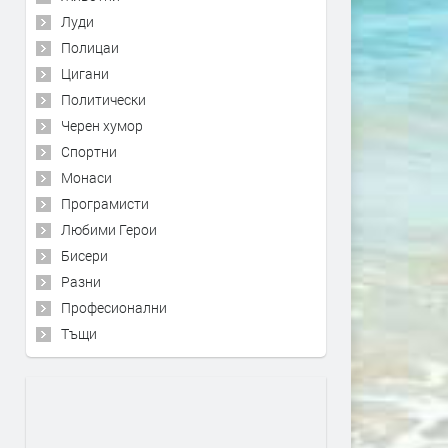
Луди
Полицаи
Цигани
Политически
Черен хумор
Спортни
Монаси
Програмисти
Любими Герои
Бисери
Разни
Професионални
Тъщи