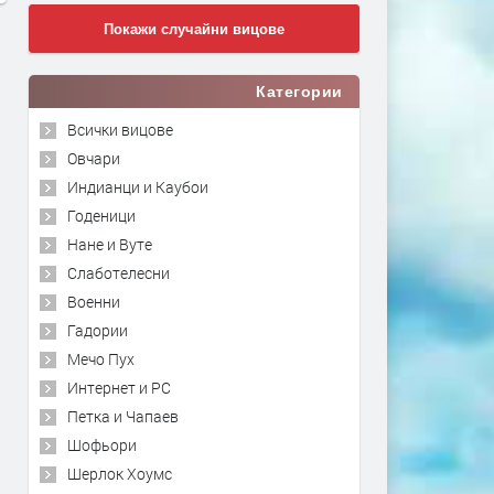
Покажи случайни вицове
Категории
Всички вицове
Овчари
Индианци и Каубои
Годеници
Нане и Вуте
Слаботелесни
Военни
Гадории
Мечо Пух
Интернет и PC
Петка и Чапаев
Шофьори
Шерлок Хоумс