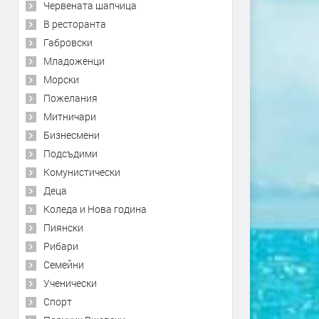
Червената шапчица
В ресторанта
Габровски
Младоженци
Морски
Пожелания
Митничари
Бизнесмени
Подсъдими
Комунистически
Деца
Коледа и Нова година
Пиянски
Рибари
Семейни
Ученически
Спорт