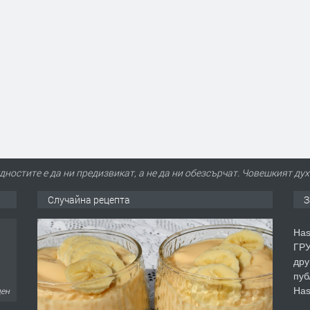
ностите е да ни предизвикат, а не да ни обезсърчат. Човешкият дух
Случайна рецепта
З
Has
ГРУ
дру
пуб
Has
ден