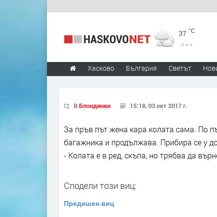
°C
37
Хасково
България
Светът
Нов
В
Блондинки
15:18, 03 окт 2017 г.
За пръв път жена кара колата сама. По пъ
багажника и продължава. Прибира се у д
- Колата е в ред, скъпа, но трябва да въ
Сподели този виц:
Предишен виц