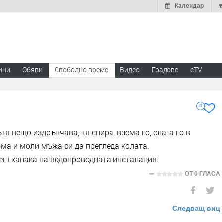
Календар
ини
Обяви
Свободно време
Видео
Градове
eTV
0
тя нещо издрънчава, тя спира, взема го, слага го в
ома и моли мъжа си да прегледа колата.
рнеш капака на водопроводната инсталация.
ОТ
0 ГЛАСА
Следващ виц