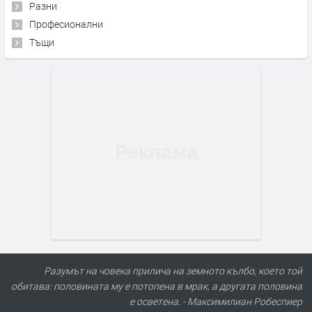
Разни
Професионални
Тъщи
Разумът на човека прилича на земното кълбо, което той
обитава: половината му е потопена в мрак, а другата половина
е осветена. - Максимилиан Робеспиер