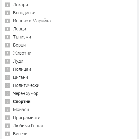
Лекари
Блондинки
Иванчо и Марийка
Ловци
Тъпизми
Борци
Животни
Луди
Полицаи
Цигани
Политически
Черен хумор
Спортни
Монаси
Програмисти
Любими Герои
Бисери