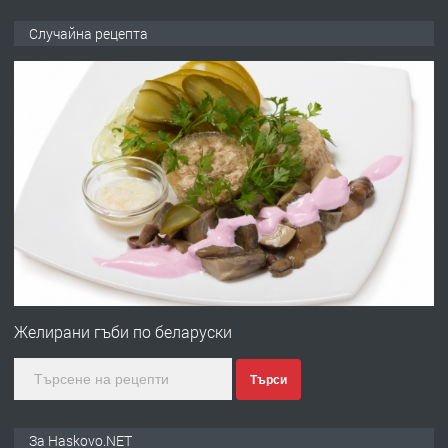
ПРЕДЛАГА
НАПЪЛНО ОБЗАВЕДЕН И
Случайна рецепта
ОБОРУДВАН ТРИСТАЕН
АПАРТАМЕНТ В ЦЕНТЪРА НА ГР.
ХАСКОВО
преди 4 дни
ПРЕДЛАГА
Давам гараж под наем
преди 4 дни
ПРЕДЛАГА
№4120 Магазин/Офис под наем в кв.
Любен Каравелов, Хасково-близо до
Желирани гъби по беларуски
градската градина!
Търси
преди 4 дни
ПРЕДЛАГА
ПРОСТОРЕН ТРИСТАЕН
За Haskovo.NET