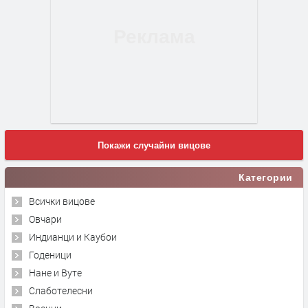
Покажи случайни вицове
Категории
Всички вицове
Овчари
Индианци и Каубои
Годеници
Нане и Вуте
Слаботелесни