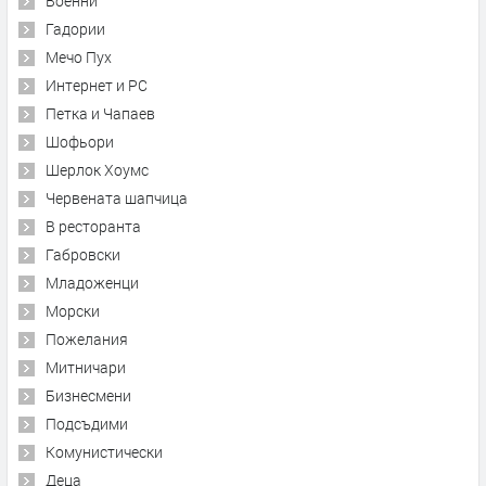
Военни
Гадории
Мечо Пух
Интернет и PC
Петка и Чапаев
Шофьори
Шерлок Хоумс
Червената шапчица
В ресторанта
Габровски
Младоженци
Морски
Пожелания
Митничари
Бизнесмени
Подсъдими
Комунистически
Деца