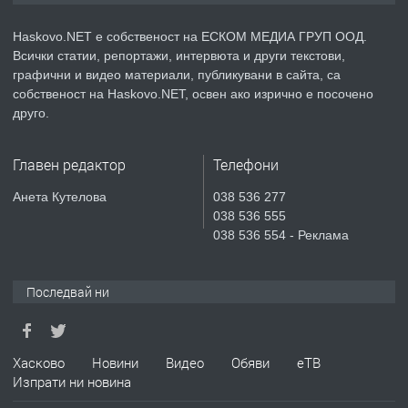
АПАРТАМЕНТ В НОВА СГРАДА КВ.
КУБА
Haskovo.NET е собственост на ЕСКОМ МЕДИА ГРУП ООД.
Всички статии, репортажи, интервюта и други текстови,
преди 5 дни
графични и видео материали, публикувани в сайта, са
собственост на Haskovo.NET, освен ако изрично е посочено
ПРЕДЛАГА
Продавам парцел в гр. Хасково кв.
друго.
Хисаря до ток, вода,канализация,
асфалт 0889 537 426
Главен редактор
Телефони
преди 5 дни
Анета Кутелова
038 536 277
038 536 555
ПРЕДЛАГА
СГЛОБЯВАНЕ НА МЕБЕЛИ.
038 536 554 - Реклама
Последвай ни
преди 5 дни
ПРЕДЛАГА
№4119 Едностаен обзаведен
Хасково
Новини
Видео
Обяви
еТВ
апартамент под наем в кв.
Изпрати ни новина
Училищни, гр. Хасково.