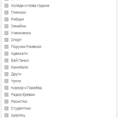
Коледа и Нова година
Пиянски
Рибари
Семейни
Ученически
Спорт
Поручик Ржевски
Адвокати
Бай Ганьо
Канибали
Други
Чукчи
Киркор и Гарабед
Радио Ереван
Расистки
Студентски
Щирлиц