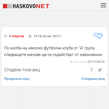
0
В
Спортни
15:18, 03 окт 2017 г.
По молба на няколко футболни клуба от "А" група
следващите мачове ще се съдийстват от извънземни.
ОТ
0 ГЛАСА
Сподели този виц:
Предишен виц
Следващ виц