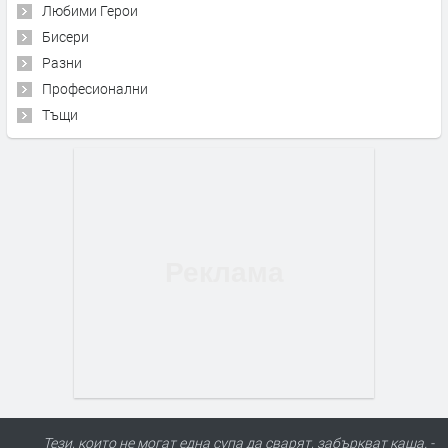
Любими Герои
Бисери
Разни
Професионални
Тъщи
Тези, които не могат една супа да сварят, забъркват каша. -