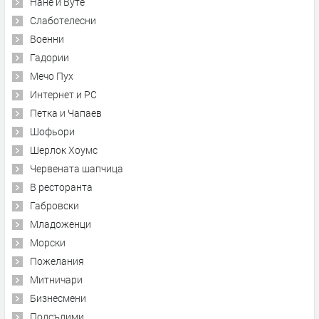
Нане и Вуте
Слаботелесни
Военни
Гадории
Мечо Пух
Интернет и PC
Петка и Чапаев
Шофьори
Шерлок Хоумс
Червената шапчица
В ресторанта
Габровски
Младоженци
Морски
Пожелания
Митничари
Бизнесмени
Подсъдими