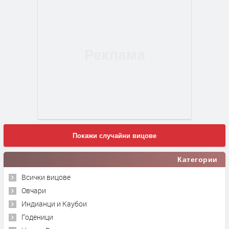
Покажи случайни вицове
Категории
Всички вицове
Овчари
Индианци и Каубои
Годеници