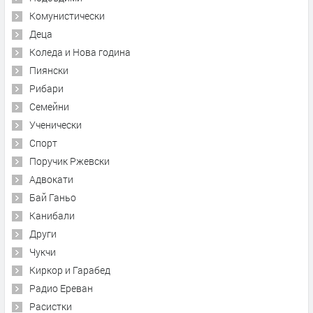
Комунистически
Деца
Коледа и Нова година
Пиянски
Рибари
Семейни
Ученически
Спорт
Поручик Ржевски
Адвокати
Бай Ганьо
Канибали
Други
Чукчи
Киркор и Гарабед
Радио Ереван
Расистки