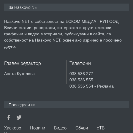
ПРЕДЛАГА
ПРОСТОРЕН ТРИСТАЕН
За Haskovo.NET
АПАРТАМЕНТ В НОВА СГРАДА КВ.
КУБА
Haskovo.NET е собственост на ЕСКОМ МЕДИА ГРУП ООД.
Всички статии, репортажи, интервюта и други текстови,
преди 4 дни
графични и видео материали, публикувани в сайта, са
собственост на Haskovo.NET, освен ако изрично е посочено
ПРЕДЛАГА
Продавам парцел в гр. Хасково кв.
друго.
Хисаря до ток, вода,канализация,
асфалт 0889 537 426
Главен редактор
Телефони
преди 4 дни
Анета Кутелова
038 536 277
038 536 555
ПРЕДЛАГА
СГЛОБЯВАНЕ НА МЕБЕЛИ.
038 536 554 - Реклама
Последвай ни
преди 4 дни
ПРЕДЛАГА
№4119 Едностаен обзаведен
Хасково
Новини
Видео
Обяви
еТВ
апартамент под наем в кв.