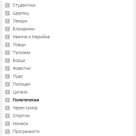
Студентски
Щирлиц
Лекари
Блондинки
Иванчо и Марийка
Ловци
Тъпизми
Борци
Животни
Луди
Полицаи
Цигани
Политически
Черен хумор
Спортни
Монаси
Програмисти