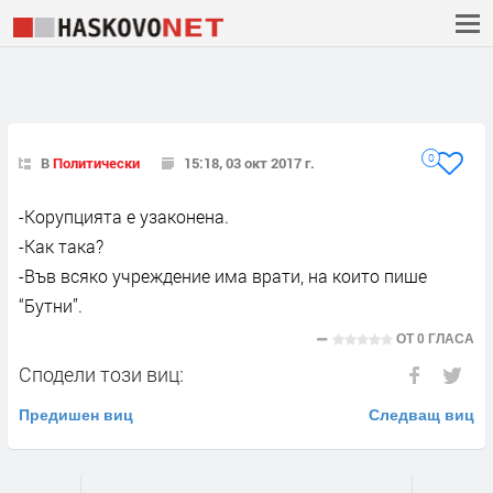
0
В
Политически
15:18, 03 окт 2017 г.
-Корупцията е узаконена.
-Как така?
-Във всяко учреждение има врати, на които пише
“Бутни”.
ОТ
0 ГЛАСА
Сподели този виц:
Предишен виц
Следващ виц