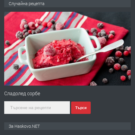
№4120 Магазин/Офис под наем в кв.
Случайна рецепта
Любен Каравелов, Хасково-близо до
градската градина!
преди 1 ден
ПРЕДЛАГА
ПРОСТОРЕН ТРИСТАЕН
АПАРТАМЕНТ В НОВА СГРАДА КВ.
КУБА
преди 2 дни
ПРЕДЛАГА
Продавам парцел в гр. Хасково кв.
Хисаря до ток, вода,канализация,
Сладолед сорбе
асфалт 0889 537 426
Търси
преди 2 дни
ПРЕДЛАГА
СГЛОБЯВАНЕ НА МЕБЕЛИ.
За Haskovo.NET