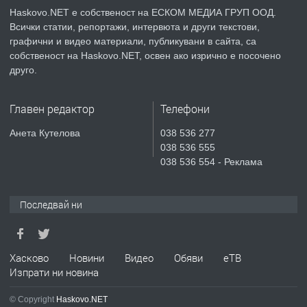
Haskovo.NET е собственост на ЕСКОМ МЕДИА ГРУП ООД.
Всички статии, репортажи, интервюта и други текстови,
преди 2 дни
графични и видео материали, публикувани в сайта, са
собственост на Haskovo.NET, освен ако изрично е посочено
ПРЕДЛАГА
№4119 Едностаен обзаведен
друго.
апартамент под наем в кв.
Училищни, гр. Хасково.
Главен редактор
Телефони
преди 2 дни
Анета Кутелова
038 536 277
038 536 555
ПРЕДЛАГА
Къртене на бетон! Събаряне на
038 536 554 - Реклама
сгради!
Последвай ни
преди 2 дни
ПРЕДЛАГА
Апартамент за продажба
Хасково
Новини
Видео
Обяви
еТВ
Изпрати ни новина
© Copyright
Haskovo.NET