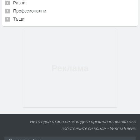
Разни
Професионални
Тъщи
Нито една птица не се издига прекалено викоко със
собствените си криле. - Уилям Блейк