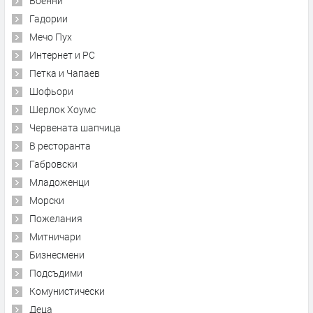
Военни
Гадории
Мечо Пух
Интернет и PC
Петка и Чапаев
Шофьори
Шерлок Хоумс
Червената шапчица
В ресторанта
Габровски
Младоженци
Морски
Пожелания
Митничари
Бизнесмени
Подсъдими
Комунистически
Деца