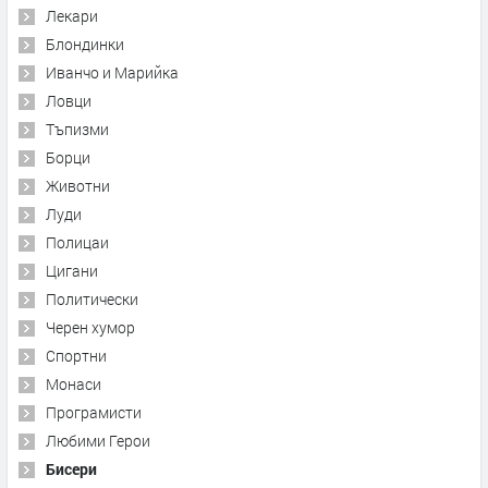
Лекари
Блондинки
Иванчо и Марийка
Ловци
Тъпизми
Борци
Животни
Луди
Полицаи
Цигани
Политически
Черен хумор
Спортни
Монаси
Програмисти
Любими Герои
Бисери