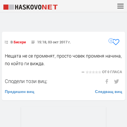
0
В
Бисери
15:18, 03 окт 2017 г.
Нещата не се променят, просто човек променя начина,
по който ги вижда.
ОТ
0 ГЛАСА
Сподели този виц:
Предишен виц
Следващ виц