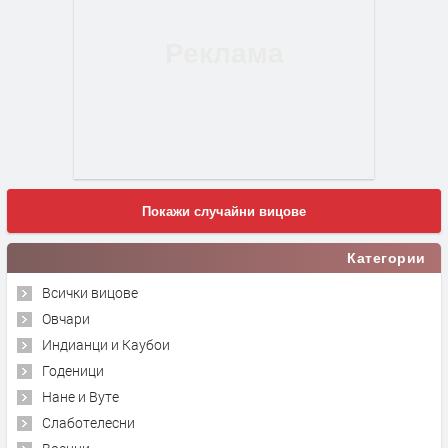
Покажи случайни вицове
Категории
Всички вицове
Овчари
Индианци и Каубои
Годеници
Нане и Вуте
Слаботелесни