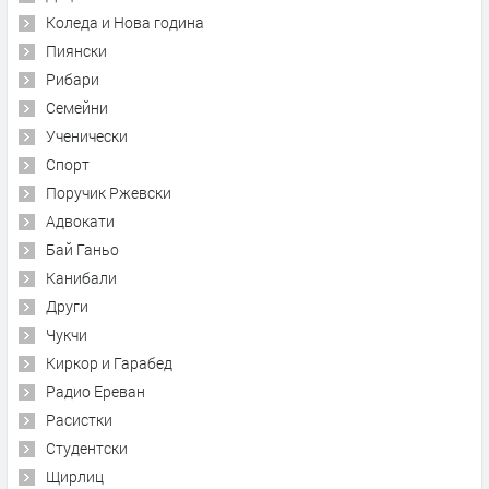
Коледа и Нова година
Пиянски
Рибари
Семейни
Ученически
Спорт
Поручик Ржевски
Адвокати
Бай Ганьо
Канибали
Други
Чукчи
Киркор и Гарабед
Радио Ереван
Расистки
Студентски
Щирлиц