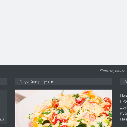
Парите, както 
Случайна рецепта
З
Has
ГРУ
дру
пуб
Has
аса