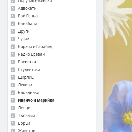
Поручик Ржевски
Адвокати
Бай Ганьо
Канибали
Други
Чукчи
Киркор и Гарабед
Радио Ереван
Расистки
Студентски
Щирлиц
Лекари
Блондинки
Иванчо и Марийка
Ловци
Тъпизми
Борци
Животни