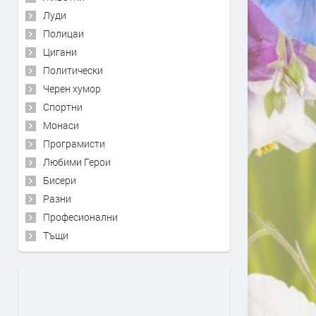
Луди
Полицаи
Цигани
Политически
Черен хумор
Спортни
Монаси
Програмисти
Любими Герои
Бисери
Разни
Професионални
Тъщи