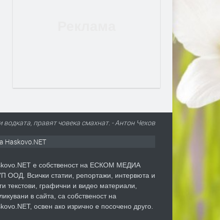
и водката, правят човека смахнат. - Антон Чехов
а Haskovo.NET
kovo.NET е собственост на ЕСКОМ МЕДИА
П ООД. Всички статии, репортажи, интервюта и
ги текстови, графични и видео материали,
ликувани в сайта, са собственост на
kovo.NET, освен ако изрично е посочено друго.