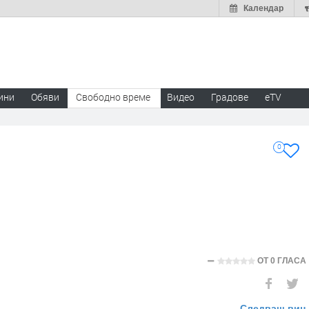
Календар
ини
Обяви
Свободно време
Видео
Градове
eTV
0
ОТ
0 ГЛАСА
Следващ виц