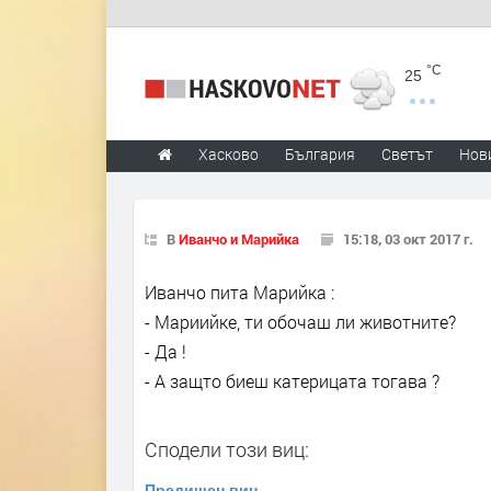
°C
25
Хасково
България
Светът
Нов
В
Иванчо и Марийка
15:18, 03 окт 2017 г.
Иванчо пита Марийка :
- Мариийке, ти обочаш ли животните?
- Да !
- А защто биеш катерицата тогава ?
Сподели този виц:
Предишен виц