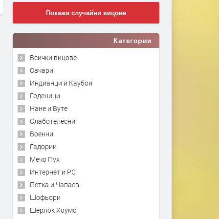
Покажи случайни вицове
Категории
Всички вицове
Овчари
Индианци и Каубои
Годеници
Нане и Вуте
Слаботелесни
Военни
Гадории
Мечо Пух
Интернет и PC
Петка и Чапаев
Шофьори
Шерлок Хоумс