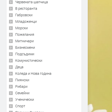
Червената шапчица
В ресторанта
Габровски
Младоженци
Морски
Пожелания
Митничари
Бизнесмени
Подсъдими
Комунистически
Деца
Коледа и Нова година
Пиянски
Рибари
Семейни
Ученически
Спорт