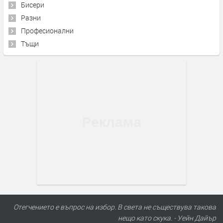
Бисери
Разни
Професионални
Тъщи
Отегчението е въпрос на избор. В света не съществува такова
нещо като скука. - Уейн Дайър