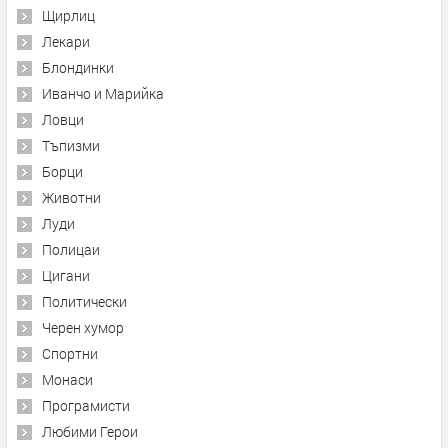
Щирлиц
Лекари
Блондинки
Иванчо и Марийка
Ловци
Тъпизми
Борци
Животни
Луди
Полицаи
Цигани
Политически
Черен хумор
Спортни
Монаси
Програмисти
Любими Герои