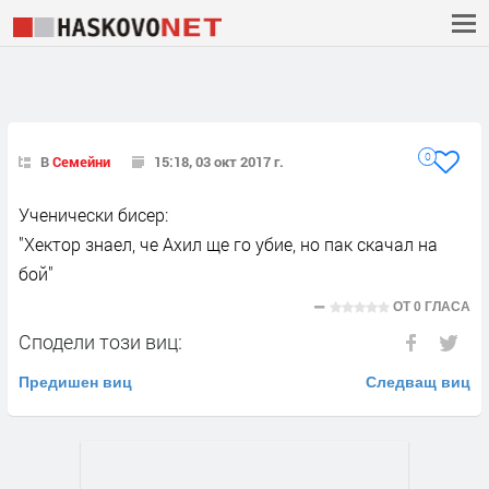
0
В
Семейни
15:18, 03 окт 2017 г.
Ученически бисер:
"Хектор знаел, че Ахил ще го убие, но пак скачал на
бой"
ОТ
0 ГЛАСА
Сподели този виц:
Предишен виц
Следващ виц