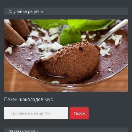
ПРЕДЛАГА
№4120 Магазин/Офис под наем в кв.
Случайна рецепта
Любен Каравелов, Хасково-близо до
градската градина!
преди 1 ден
ПРЕДЛАГА
ПРОСТОРЕН ТРИСТАЕН
АПАРТАМЕНТ В НОВА СГРАДА КВ.
КУБА
преди 2 дни
ПРЕДЛАГА
Продавам парцел в гр. Хасково кв.
Хисаря до ток, вода,канализация,
Печен шоколадов мус
асфалт 0889 537 426
Търси
преди 2 дни
ПРЕДЛАГА
СГЛОБЯВАНЕ НА МЕБЕЛИ.
За Haskovo.NET