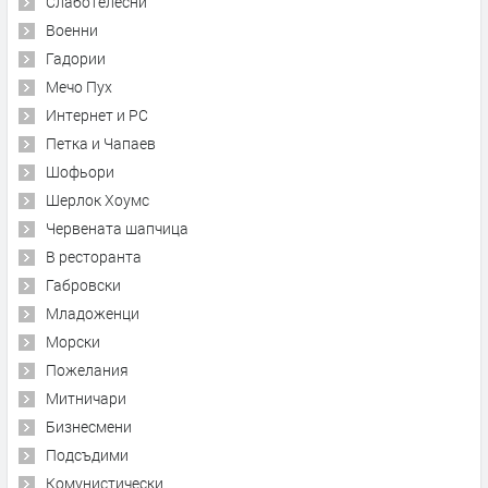
Слаботелесни
Военни
Гадории
Мечо Пух
Интернет и PC
Петка и Чапаев
Шофьори
Шерлок Хоумс
Червената шапчица
В ресторанта
Габровски
Младоженци
Морски
Пожелания
Митничари
Бизнесмени
Подсъдими
Комунистически