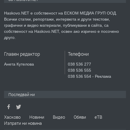
Haskovo.NET е собственост на ЕСКОМ МЕДИА ГРУП ООД.
Всички статии, репортажи, интервюта и други текстови,
преди 2 дни
графични и видео материали, публикувани в сайта, са
собственост на Haskovo.NET, освен ако изрично е посочено
ПРЕДЛАГА
№4119 Едностаен обзаведен
друго.
апартамент под наем в кв.
Училищни, гр. Хасково.
Главен редактор
Телефони
преди 2 дни
Анета Кутелова
038 536 277
038 536 555
ПРЕДЛАГА
Къртене на бетон! Събаряне на
038 536 554 - Реклама
сгради!
Последвай ни
преди 2 дни
ПРЕДЛАГА
Апартамент за продажба
Хасково
Новини
Видео
Обяви
еТВ
Изпрати ни новина