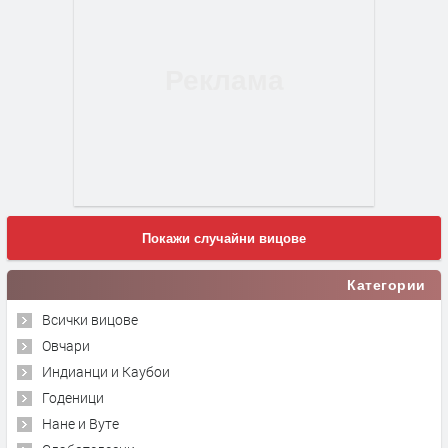
Покажи случайни вицове
Категории
Всички вицове
Овчари
Индианци и Каубои
Годеници
Нане и Вуте