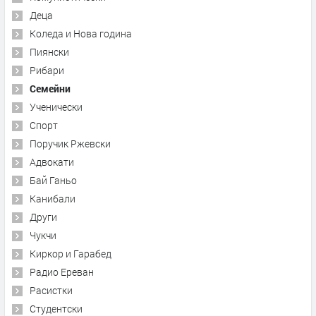
Деца
Коледа и Нова година
Пиянски
Рибари
Семейни
Ученически
Спорт
Поручик Ржевски
Адвокати
Бай Ганьо
Канибали
Други
Чукчи
Киркор и Гарабед
Радио Ереван
Расистки
Студентски