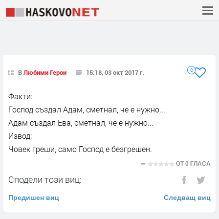
0
В
Любими Герои
15:18, 03 окт 2017 г.
Факти:
Господ създал Адам, сметнал, че е нужно...
Адам създал Ева, сметнал, че е нужно...
Извод:
Човек греши, само Господ е безгрешен.
ОТ
0 ГЛАСА
Сподели този виц:
Предишен виц
Следващ виц