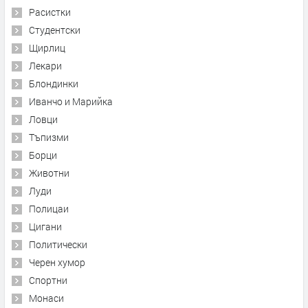
Расистки
Студентски
Щирлиц
Лекари
Блондинки
Иванчо и Марийка
Ловци
Тъпизми
Борци
Животни
Луди
Полицаи
Цигани
Политически
Черен хумор
Спортни
Монаси