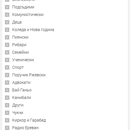
Подсъдими
Комунистически
Деца
Коледа и Нова година
Пиянски
Рибари
Семейни
Ученически
Спорт
Поручик Ржевски
Адвокати
Бай Ганьо
Канибали
Други
Чукчи
Киркор и Гарабед
Радио Ереван