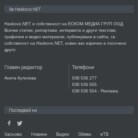
ПРЕДЛАГА
СГЛОБЯВАНЕ НА МЕБЕЛИ.
За Haskovo.NET
Haskovo.NET е собственост на ЕСКОМ МЕДИА ГРУП ООД.
Всички статии, репортажи, интервюта и други текстови,
преди 2 дни
графични и видео материали, публикувани в сайта, са
собственост на Haskovo.NET, освен ако изрично е посочено
ПРЕДЛАГА
№4119 Едностаен обзаведен
друго.
апартамент под наем в кв.
Училищни, гр. Хасково.
Главен редактор
Телефони
преди 3 дни
Анета Кутелова
038 536 277
038 536 555
ПРЕДЛАГА
Къртене на бетон! Събаряне на
038 536 554 - Реклама
сгради!
Последвай ни
преди 3 дни
ПРЕДЛАГА
Апартамент за продажба
Хасково
Новини
Видео
Обяви
еТВ