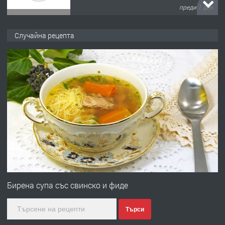
преди 1 ден
ПРЕДЛАГА
№4120 Магазин/Офис под наем в кв.
Случайна рецепта
Любен Каравелов, Хасково-близо до
градската градина!
преди 2 дни
ПРЕДЛАГА
ПРОСТОРЕН ТРИСТАЕН
АПАРТАМЕНТ В НОВА СГРАДА КВ.
КУБА
преди 2 дни
ПРЕДЛАГА
Продавам парцел в гр. Хасково кв.
Хисаря до ток, вода,канализация,
Бирена супа със свинско и фиде
асфалт 0889 537 426
Търси
преди 2 дни