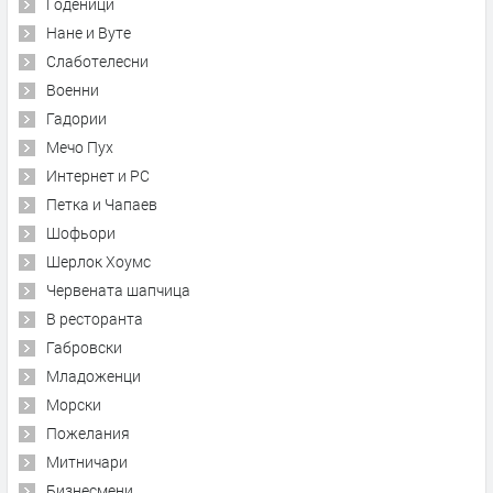
Годеници
Нане и Вуте
Слаботелесни
Военни
Гадории
Мечо Пух
Интернет и PC
Петка и Чапаев
Шофьори
Шерлок Хоумс
Червената шапчица
В ресторанта
Габровски
Младоженци
Морски
Пожелания
Митничари
Бизнесмени