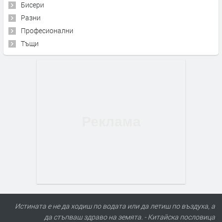
Бисери
Разни
Професионални
Тъщи
Истината е не да ходиш по водата или да летиш по въздуха, а
да стъпваш здраво на земята. - Китайскa пословицa