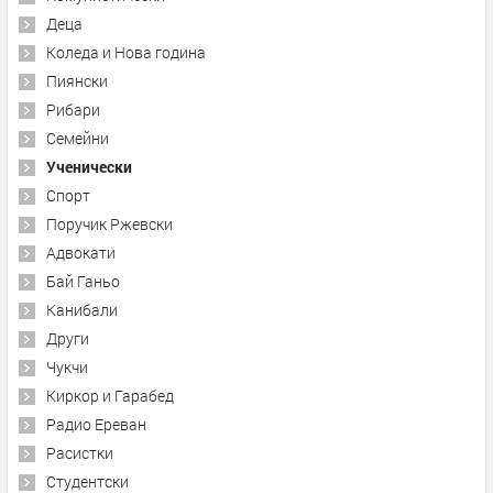
Деца
Коледа и Нова година
Пиянски
Рибари
Семейни
Ученически
Спорт
Поручик Ржевски
Адвокати
Бай Ганьо
Канибали
Други
Чукчи
Киркор и Гарабед
Радио Ереван
Расистки
Студентски