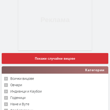
Покажи случайни вицове
Категории
Всички вицове
Овчари
Индианци и Каубои
Годеници
Нане и Вуте