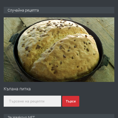
ПРЕДЛАГА
НАПЪЛНО ОБЗАВЕДЕН И
Случайна рецепта
ОБОРУДВАН ТРИСТАЕН
АПАРТАМЕНТ В ЦЕНТЪРА НА ГР.
ХАСКОВО
преди 3 дни
ПРЕДЛАГА
Давам гараж под наем
преди 4 дни
ПРЕДЛАГА
№4120 Магазин/Офис под наем в кв.
Любен Каравелов, Хасково-близо до
Къпана питка
градската градина!
Търси
преди 4 дни
ПРЕДЛАГА
ПРОСТОРЕН ТРИСТАЕН
За Haskovo.NET