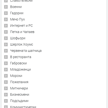
Слаботелесни
Военни
Гадории
Мечо Пух
Интернет и PC
Петка и Чапаев
Шофьори
Шерлок Хоумс
Червената шапчица
В ресторанта
Габровски
Младоженци
Морски
Пожелания
Митничари
Бизнесмени
Подсъдими
Комунистически