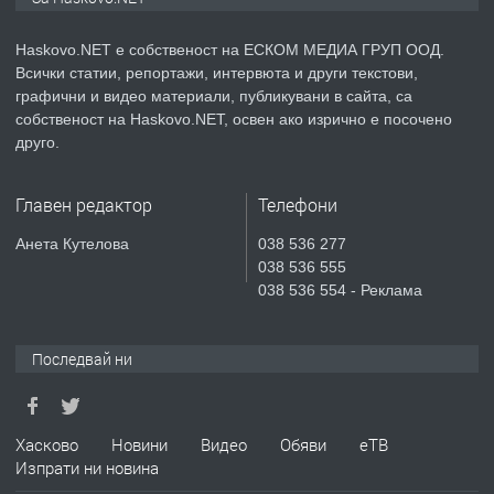
АПАРТАМЕНТ В НОВА СГРАДА КВ.
КУБА
Haskovo.NET е собственост на ЕСКОМ МЕДИА ГРУП ООД.
Всички статии, репортажи, интервюта и други текстови,
преди 4 дни
графични и видео материали, публикувани в сайта, са
собственост на Haskovo.NET, освен ако изрично е посочено
ПРЕДЛАГА
Продавам парцел в гр. Хасково кв.
друго.
Хисаря до ток, вода,канализация,
асфалт 0889 537 426
Главен редактор
Телефони
преди 4 дни
Анета Кутелова
038 536 277
038 536 555
ПРЕДЛАГА
СГЛОБЯВАНЕ НА МЕБЕЛИ.
038 536 554 - Реклама
Последвай ни
преди 4 дни
ПРЕДЛАГА
№4119 Едностаен обзаведен
Хасково
Новини
Видео
Обяви
еТВ
апартамент под наем в кв.
Изпрати ни новина
Училищни, гр. Хасково.