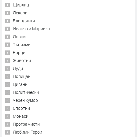
Щирлиц
Лекари
Блондинки
Иванчо и Марийка
Ловци
Тъпизми
Борци
Животни
Луди
Полицаи
Цигани
Политически
Черен хумор
Спортни
Монаси
Програмисти
Любими Герои