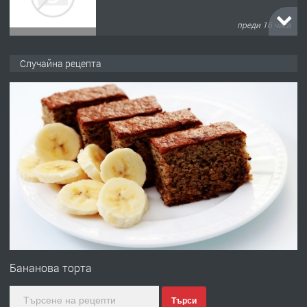
преди 16 часа
ПРЕДЛАГА
Давам обзаведено жилище за жена
Случайна рецепта
без брокери 0889 537 426
преди 16 часа
ПРЕДЛАГА
Под НАЕМ двустаен Орфей
преди 3 дни
ПРЕДЛАГА
Нов апартамент на ул. Липа до
Езикова гимназия
Бананова торта
Търси
преди 3 дни