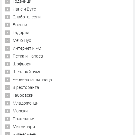
Годеници
Нане и Вуте
Слаботелесни
Военни
Гадории
Мечо Пух
Интернет и PC
Петка и Чапаев
Шофьори
Шерлок Хоумс
Червената шапчица
В ресторанта
Габровски
Младоженци
Морски
Пожелания
Митничари
Бизнесмени