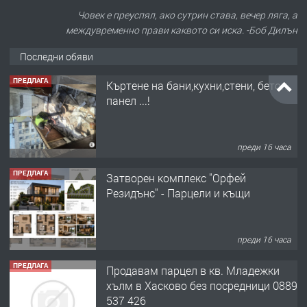
Човек е преуспял, ако сутрин става, вечер ляга, а
междувременно прави каквото си иска. -Боб Дилън
Последни обяви
ПРЕДЛАГА
Къртене на бани,кухни,стени, бетон,
панел ...!
преди 16 часа
ПРЕДЛАГА
Затворен комплекс "Орфей
Резидънс" - Парцели и къщи
преди 16 часа
ПРЕДЛАГА
Продавам парцел в кв. Младежки
хълм в Хасково без посредници 0889
537 426