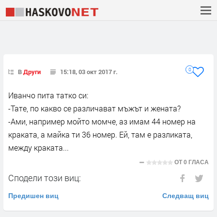
0
В
Други
15:18, 03 окт 2017 г.
Иванчо пита татко си:
-Тате, по какво се различават мъжът и жената?
-Ами, например мойто момче, аз имам 44 номер на
краката, а майка ти 36 номер. Ей, там е разликата,
между краката...
ОТ
0 ГЛАСА
Сподели този виц:
Предишен виц
Следващ виц