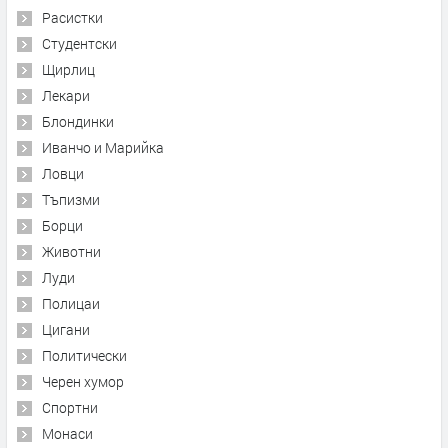
Расистки
Студентски
Щирлиц
Лекари
Блондинки
Иванчо и Марийка
Ловци
Тъпизми
Борци
Животни
Луди
Полицаи
Цигани
Политически
Черен хумор
Спортни
Монаси