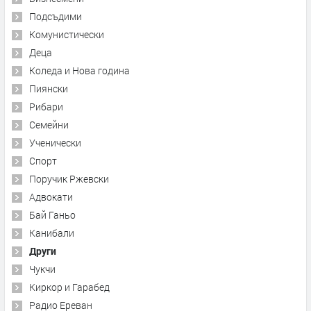
Подсъдими
Комунистически
Деца
Коледа и Нова година
Пиянски
Рибари
Семейни
Ученически
Спорт
Поручик Ржевски
Адвокати
Бай Ганьо
Канибали
Други
Чукчи
Киркор и Гарабед
Радио Ереван