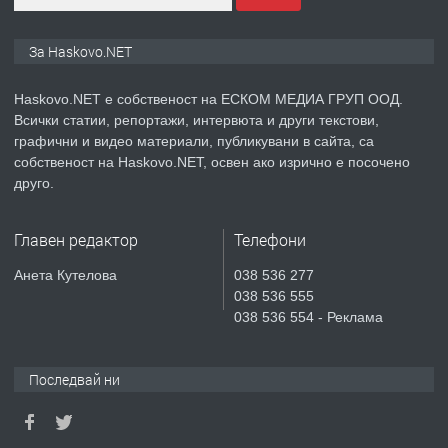
ПРЕДЛАГА
🔑 ОБЗАВЕДЕНА ГАРСОНИЕРА ПОД
За Haskovo.NET
НАЕМ В КВ. „ОРФЕЙ“ – ДО
КОМПЛЕКС „ВЕСПРЕМ“, ГР. ХАСКОВО
Haskovo.NET е собственост на ЕСКОМ МЕДИА ГРУП ООД.
Всички статии, репортажи, интервюта и други текстови,
преди 5 дни
графични и видео материали, публикувани в сайта, са
собственост на Haskovo.NET, освен ако изрично е посочено
ПРЕДЛАГА
НАПЪЛНО ОБЗАВЕДЕН И
друго.
ОБОРУДВАН ТРИСТАЕН
АПАРТАМЕНТ В ЦЕНТЪРА НА ГР.
Главен редактор
Телефони
ХАСКОВО
преди 5 дни
Анета Кутелова
038 536 277
038 536 555
ПРЕДЛАГА
Давам гараж под наем
038 536 554 - Реклама
Последвай ни
преди 5 дни
ПРЕДЛАГА
№4120 Магазин/Офис под наем в кв.