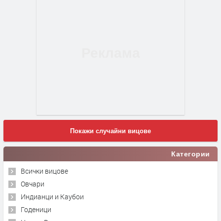
Покажи случайни вицове
Категории
Всички вицове
Овчари
Индианци и Каубои
Годеници