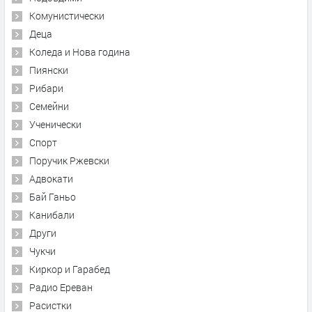
Комунистически
Деца
Коледа и Нова година
Пиянски
Рибари
Семейни
Ученически
Спорт
Поручик Ржевски
Адвокати
Бай Ганьо
Канибали
Други
Чукчи
Киркор и Гарабед
Радио Ереван
Расистки