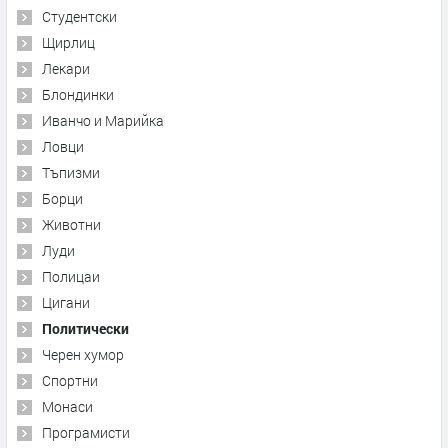
Студентски
Щирлиц
Лекари
Блондинки
Иванчо и Марийка
Ловци
Тъпизми
Борци
Животни
Луди
Полицаи
Цигани
Политически
Черен хумор
Спортни
Монаси
Програмисти