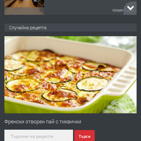
преди 2 дни
ПРЕДЛАГА
НАПЪЛНО ОБЗАВЕДЕН И
Случайна рецепта
ОБОРУДВАН ТРИСТАЕН
АПАРТАМЕНТ В ЦЕНТЪРА НА ГР.
ХАСКОВО
преди 2 дни
ПРЕДЛАГА
Давам гараж под наем
преди 3 дни
ПРЕДЛАГА
№4120 Магазин/Офис под наем в кв.
Любен Каравелов, Хасково-близо до
Френски отворен пай с тиквички
градската градина!
Търси
преди 3 дни