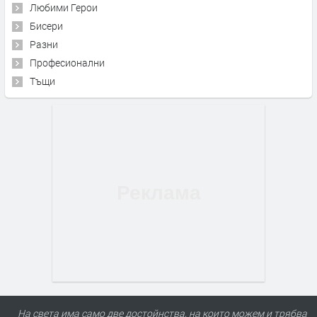
Любими Герои
Бисери
Разни
Професионални
Тъщи
На света има само две достойнства, на които можем и трябва