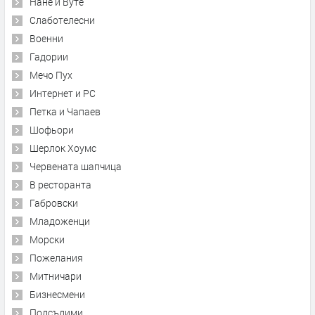
Нане и Вуте
Слаботелесни
Военни
Гадории
Мечо Пух
Интернет и PC
Петка и Чапаев
Шофьори
Шерлок Хоумс
Червената шапчица
В ресторанта
Габровски
Младоженци
Морски
Пожелания
Митничари
Бизнесмени
Подсъдими