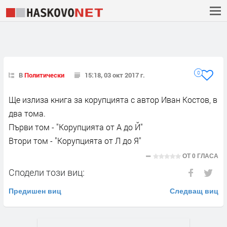
0
В
Политически
15:18, 03 окт 2017 г.
Ще излиза книга за корупцията с автор Иван Костов, в
два тома.
Първи том - "Корупцията от А до Й"
Втори том - "Корупцията от Л до Я"
ОТ
0 ГЛАСА
Сподели този виц:
Предишен виц
Следващ виц