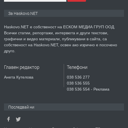
ПРЕДЛАГА
ПРОСТОРЕН ТРИСТАЕН
За Haskovo.NET
АПАРТАМЕНТ В НОВА СГРАДА КВ.
КУБА
Haskovo.NET е собственост на ЕСКОМ МЕДИА ГРУП ООД.
Всички статии, репортажи, интервюта и други текстови,
преди 3 дни
графични и видео материали, публикувани в сайта, са
собственост на Haskovo.NET, освен ако изрично е посочено
ПРЕДЛАГА
Продавам парцел в гр. Хасково кв.
друго.
Хисаря до ток, вода,канализация,
асфалт 0889 537 426
Главен редактор
Телефони
преди 3 дни
Анета Кутелова
038 536 277
038 536 555
ПРЕДЛАГА
СГЛОБЯВАНЕ НА МЕБЕЛИ.
038 536 554 - Реклама
Последвай ни
преди 3 дни
ПРЕДЛАГА
№4119 Едностаен обзаведен