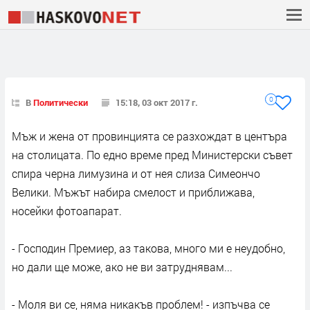
0
В
Политически
15:18, 03 окт 2017 г.
Мъж и жена от провинцията се разхождат в центъра
на столицата. По едно време пред Министерски съвет
спира черна лимузина и от нея слиза Симеончо
Велики. Мъжът набира смелост и приближава,
носейки фотоапарат.
- Господин Премиер, аз такова, много ми е неудобно,
но дали ще може, ако не ви затруднявам...
- Моля ви се, няма никакъв проблем! - изпъчва се