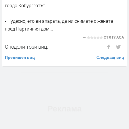
гордо Кобургготът.
- Чудесно, ето ви апарата, да ни снимате с жената
пред Партийния дом...
ОТ
0 ГЛАСА
Сподели този виц:
Предишен виц
Следващ виц