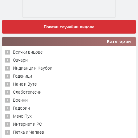
Покажи случайни вицове
Категории
Всички вицове
Овчари
Индианци и Каубои
Годеници
Нане и Вуте
Слаботелесни
Военни
Гадории
Мечо Пух
Интернет и PC
Петка и Чапаев