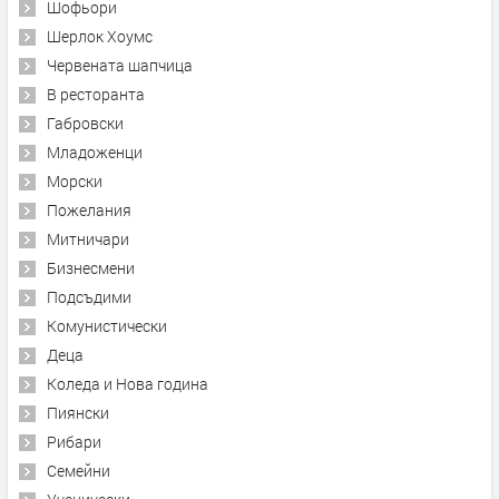
Шофьори
Шерлок Хоумс
Червената шапчица
В ресторанта
Габровски
Младоженци
Морски
Пожелания
Митничари
Бизнесмени
Подсъдими
Комунистически
Деца
Коледа и Нова година
Пиянски
Рибари
Семейни