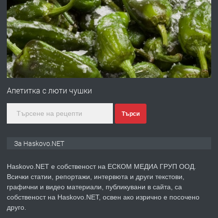
ПРЕДЛАГА
№4120 Магазин/Офис под наем в кв.
Любен Каравелов, Хасково-близо до
градската градина!
преди 3 дни
ПРЕДЛАГА
ПРОСТОРЕН ТРИСТАЕН
АПАРТАМЕНТ В НОВА СГРАДА КВ.
Апетитка с люти чушки
КУБА
Търси
преди 4 дни
ПРЕДЛАГА
Продавам парцел в гр. Хасково кв.
За Haskovo.NET
Хисаря до ток, вода,канализация,
асфалт 0889 537 426
Haskovo.NET е собственост на ЕСКОМ МЕДИА ГРУП ООД.
Всички статии, репортажи, интервюта и други текстови,
преди 4 дни
графични и видео материали, публикувани в сайта, са
собственост на Haskovo.NET, освен ако изрично е посочено
ПРЕДЛАГА
СГЛОБЯВАНЕ НА МЕБЕЛИ.
друго.