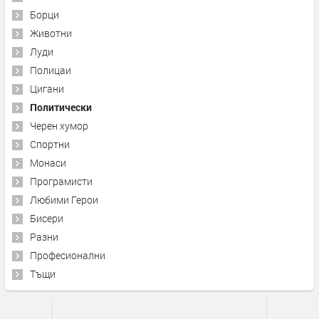
Борци
Животни
Луди
Полицаи
Цигани
Политически
Черен хумор
Спортни
Монаси
Програмисти
Любими Герои
Бисери
Разни
Професионални
Тъщи