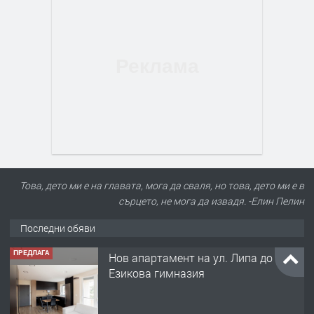
Това, дето ми е на главата, мога да сваля, но това, дето ми е в
сърцето, не мога да извадя. -Елин Пелин
Последни обяви
ПРЕДЛАГА
Нов апартамент на ул. Липа до
Езикова гимназия