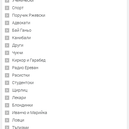
Ученически
Спорт
Поручик Ржевски
Адвокати
Бай Ганьо
Канибали
Други
Чукчи
Киркор и Гарабед
Радио Ереван
Расистки
Студентски
Щирлиц
Лекари
Блондинки
Иванчо и Марийка
Ловци
Тъпизми