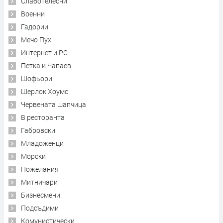
Слаботелесни
Военни
Гадории
Мечо Пух
Интернет и PC
Петка и Чапаев
Шофьори
Шерлок Хоумс
Червената шапчица
В ресторанта
Габровски
Младоженци
Морски
Пожелания
Митничари
Бизнесмени
Подсъдими
Комунистически