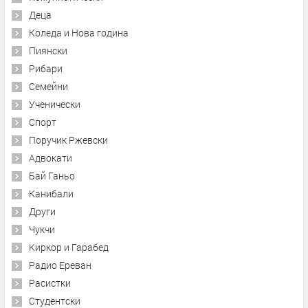
Деца
Коледа и Нова година
Пиянски
Рибари
Семейни
Ученически
Спорт
Поручик Ржевски
Адвокати
Бай Ганьо
Канибали
Други
Чукчи
Киркор и Гарабед
Радио Ереван
Расистки
Студентски