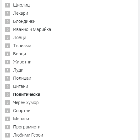
Щирлиц
Лекари
Блондинки
Иванчо и Марийка
Ловци
Тъпизми
Борци
Животни
Луди
Полицаи
Цигани
Политически
Черен хумор
Спортни
Монаси
Програмисти
Любими Герои