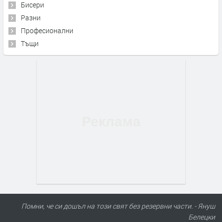
Бисери
Разни
Професионални
Тъщи
Помни, че си дошъл на този свят без резервни части. - Януш
Белецки