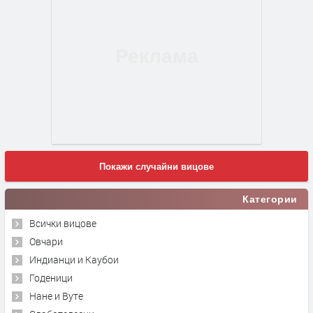
Покажи случайни вицове
Категории
Всички вицове
Овчари
Индианци и Каубои
Годеници
Нане и Вуте