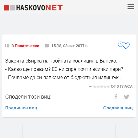
0
В
Политически
15:18, 03 окт 2017 г.
Закрита сБирка на тройната коалиция в Банско.
- Какво ще правим? ЕС ни спря почти всички пари?
- Почваме да си лапкаме от бюджетния излишък...
ОТ
0 ГЛАСА
Сподели този виц:
Предишен виц
Следващ виц