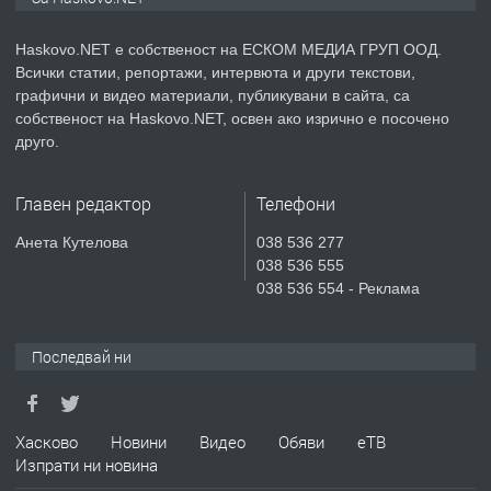
АПАРТАМЕНТ В НОВА СГРАДА КВ.
КУБА
Haskovo.NET е собственост на ЕСКОМ МЕДИА ГРУП ООД.
Всички статии, репортажи, интервюта и други текстови,
преди 3 дни
графични и видео материали, публикувани в сайта, са
собственост на Haskovo.NET, освен ако изрично е посочено
ПРЕДЛАГА
Продавам парцел в гр. Хасково кв.
друго.
Хисаря до ток, вода,канализация,
асфалт 0889 537 426
Главен редактор
Телефони
преди 3 дни
Анета Кутелова
038 536 277
038 536 555
ПРЕДЛАГА
СГЛОБЯВАНЕ НА МЕБЕЛИ.
038 536 554 - Реклама
Последвай ни
преди 3 дни
ПРЕДЛАГА
№4119 Едностаен обзаведен
Хасково
Новини
Видео
Обяви
еТВ
апартамент под наем в кв.
Изпрати ни новина
Училищни, гр. Хасково.