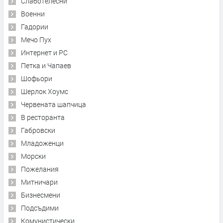
Слаботелесни
Военни
Гадории
Мечо Пух
Интернет и PC
Петка и Чапаев
Шофьори
Шерлок Хоумс
Червената шапчица
В ресторанта
Габровски
Младоженци
Морски
Пожелания
Митничари
Бизнесмени
Подсъдими
Комунистически