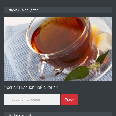
ПРЕДЛАГА
Давам обзаведено жилище за жена
Случайна рецепта
без брокери 0889 537 426
преди 16 часа
ПРЕДЛАГА
Под НАЕМ двустаен Орфей
преди 3 дни
ПРЕДЛАГА
Нов апартамент на ул. Липа до
Езикова гимназия
Френски кленов чай с коняк
Търси
преди 3 дни
ПРЕДЛАГА
🔑 ОБЗАВЕДЕНА ГАРСОНИЕРА ПОД
За Haskovo.NET