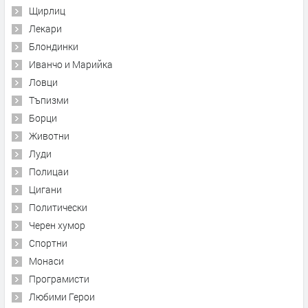
Щирлиц
Лекари
Блондинки
Иванчо и Марийка
Ловци
Тъпизми
Борци
Животни
Луди
Полицаи
Цигани
Политически
Черен хумор
Спортни
Монаси
Програмисти
Любими Герои