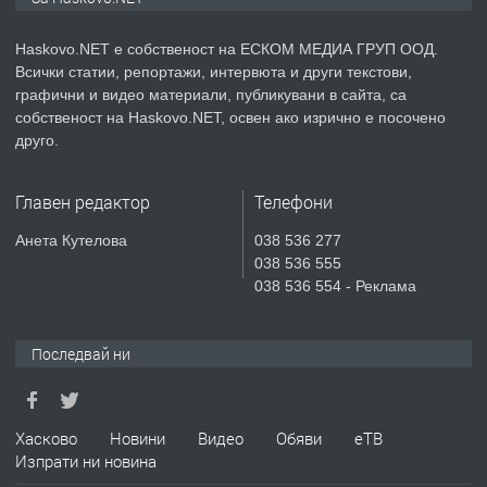
НАЕМ В КВ. „ОРФЕЙ“ – ДО
КОМПЛЕКС „ВЕСПРЕМ“, ГР. ХАСКОВО
Haskovo.NET е собственост на ЕСКОМ МЕДИА ГРУП ООД.
Всички статии, репортажи, интервюта и други текстови,
преди 4 дни
графични и видео материали, публикувани в сайта, са
собственост на Haskovo.NET, освен ако изрично е посочено
ПРЕДЛАГА
НАПЪЛНО ОБЗАВЕДЕН И
друго.
ОБОРУДВАН ТРИСТАЕН
АПАРТАМЕНТ В ЦЕНТЪРА НА ГР.
Главен редактор
Телефони
ХАСКОВО
преди 5 дни
Анета Кутелова
038 536 277
038 536 555
ПРЕДЛАГА
Давам гараж под наем
038 536 554 - Реклама
Последвай ни
преди 5 дни
ПРЕДЛАГА
№4120 Магазин/Офис под наем в кв.
Хасково
Новини
Видео
Обяви
еТВ
Любен Каравелов, Хасково-близо до
Изпрати ни новина
градската градина!