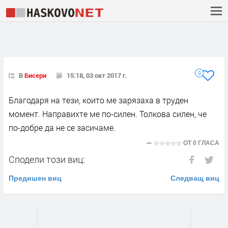
0
В
Бисери
15:18, 03 окт 2017 г.
Благодаря на тези, които ме зарязаха в труден
момент. Направихте ме по-силен. Толкова силен, че
по-добре да не се засичаме.
ОТ
0 ГЛАСА
Сподели този виц:
Предишен виц
Следващ виц