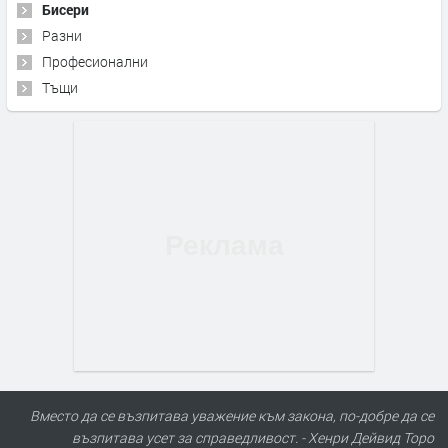
Бисери
Разни
Професионални
Тъщи
Вместо да се възпитава уважение към закона, по-добре да се
възпитава усет за справедливост. - Хенри Дейвид Торо