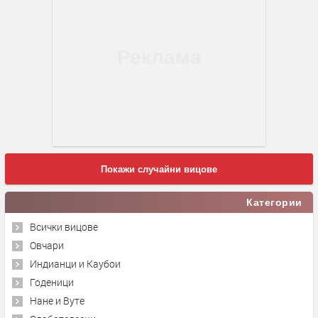
Покажи случайни вицове
Категории
Всички вицове
Овчари
Индианци и Каубои
Годеници
Нане и Вуте