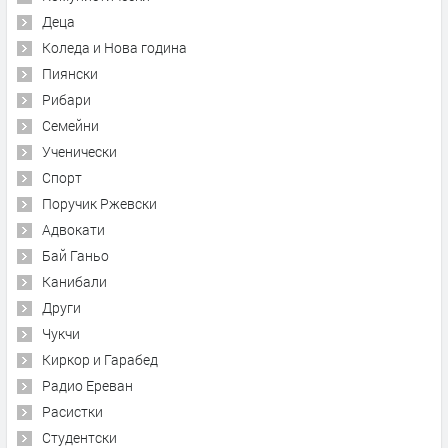
Деца
Коледа и Нова година
Пиянски
Рибари
Семейни
Ученически
Спорт
Поручик Ржевски
Адвокати
Бай Ганьо
Канибали
Други
Чукчи
Киркор и Гарабед
Радио Ереван
Расистки
Студентски