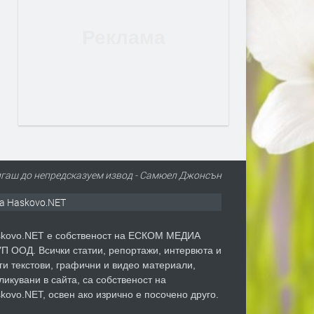
тигаш до непредсказуем извод - Самюел Джонсън
а Haskovo.NET
kovo.NET е собственост на ЕСКОМ МЕДИА
П ООД. Всички статии, репортажи, интервюта и
ги текстови, графични и видео материали,
ликувани в сайта, са собственост на
kovo.NET, освен ако изрично е посочено друго.