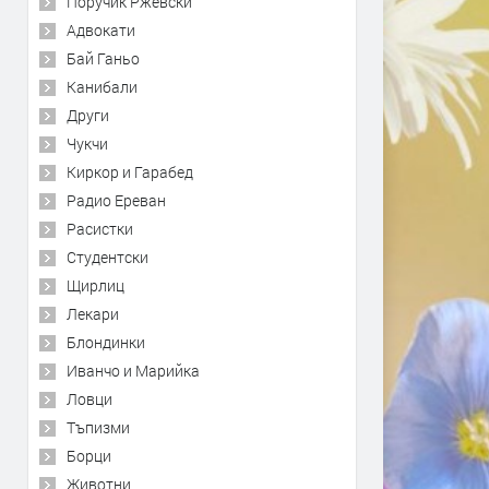
Поручик Ржевски
Адвокати
Бай Ганьо
Канибали
Други
Чукчи
Киркор и Гарабед
Радио Ереван
Расистки
Студентски
Щирлиц
Лекари
Блондинки
Иванчо и Марийка
Ловци
Тъпизми
Борци
Животни