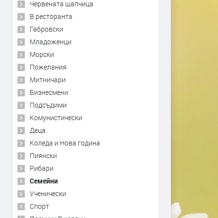
Червената шапчица
В ресторанта
Габровски
Младоженци
Морски
Пожелания
Митничари
Бизнесмени
Подсъдими
Комунистически
Деца
Коледа и Нова година
Пиянски
Рибари
Семейни
Ученически
Спорт