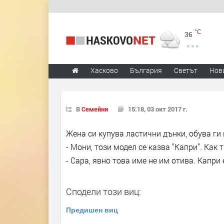
°C
36
Хасково
България
Светът
Нов
В
Семейни
15:18, 03 окт 2017 г.
Жена си купува ластични дънки, обува ги 
- Мони, този модел се казва "Капри". Как т
- Сара, явно това име не им отива. Капри 
Сподели този виц:
Предишен виц