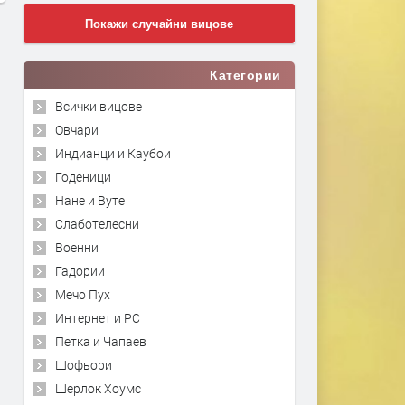
Покажи случайни вицове
Категории
Всички вицове
Овчари
Индианци и Каубои
Годеници
Нане и Вуте
Слаботелесни
Военни
Гадории
Мечо Пух
Интернет и PC
Петка и Чапаев
Шофьори
Шерлок Хоумс