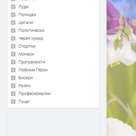
Луди
Полицаи
Цигани
Политически
Черен хумор
Спортни
Монаси
Програмисти
Любими Герои
Бисери
Разни
Професионални
Тъщи