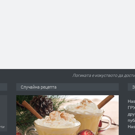
Логиката е изкуството да дос
Случайна рецепта
З
Has
ГРУ
дру
пуб
Has
ути