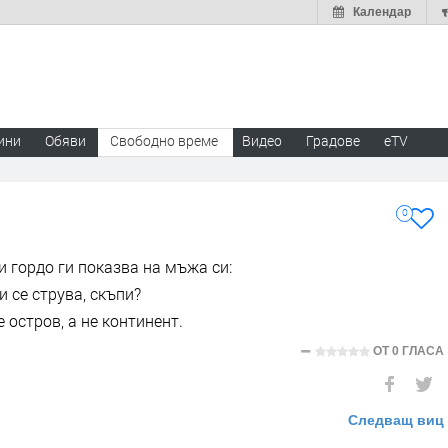
Календар
ини
Обяви
Свободно време
Видео
Градове
eTV
0
и гордо ги показва на мъжа си:
и се струва, скъпи?
е остров, а не континент.
ОТ
0 ГЛАСА
Следващ виц