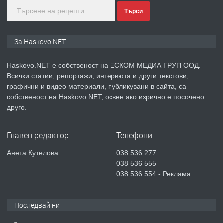
Търси
преди 3 дни
ПРЕДЛАГА
ПРОСТОРЕН ТРИСТАЕН
За Haskovo.NET
АПАРТАМЕНТ В НОВА СГРАДА КВ.
КУБА
Haskovo.NET е собственост на ЕСКОМ МЕДИА ГРУП ООД.
Всички статии, репортажи, интервюта и други текстови,
преди 4 дни
графични и видео материали, публикувани в сайта, са
собственост на Haskovo.NET, освен ако изрично е посочено
ПРЕДЛАГА
Продавам парцел в гр. Хасково кв.
друго.
Хисаря до ток, вода,канализация,
асфалт 0889 537 426
Главен редактор
Телефони
преди 4 дни
Анета Кутелова
038 536 277
038 536 555
ПРЕДЛАГА
СГЛОБЯВАНЕ НА МЕБЕЛИ.
038 536 554 - Реклама
Последвай ни
преди 4 дни