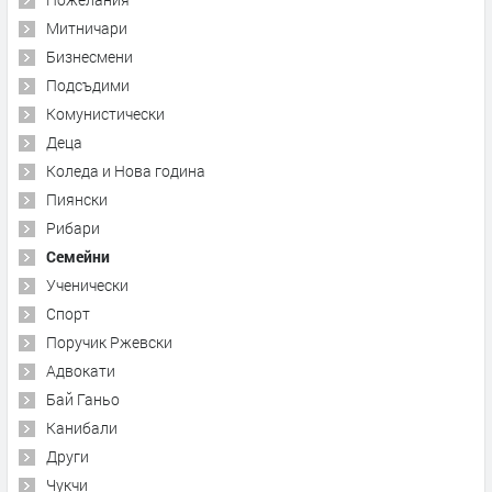
Митничари
Бизнесмени
Подсъдими
Комунистически
Деца
Коледа и Нова година
Пиянски
Рибари
Семейни
Ученически
Спорт
Поручик Ржевски
Адвокати
Бай Ганьо
Канибали
Други
Чукчи