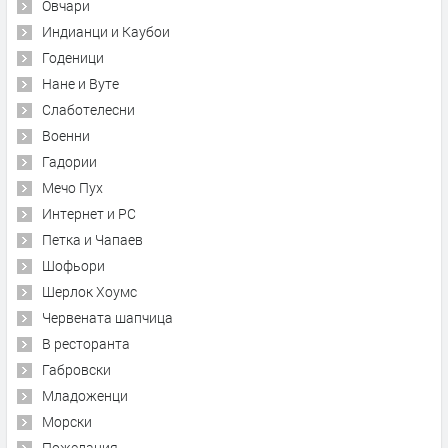
Овчари
Индианци и Каубои
Годеници
Нане и Вуте
Слаботелесни
Военни
Гадории
Мечо Пух
Интернет и PC
Петка и Чапаев
Шофьори
Шерлок Хоумс
Червената шапчица
В ресторанта
Габровски
Младоженци
Морски
Пожелания