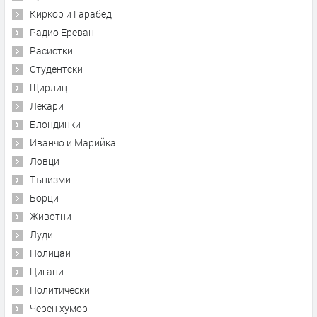
Киркор и Гарабед
Радио Ереван
Расистки
Студентски
Щирлиц
Лекари
Блондинки
Иванчо и Марийка
Ловци
Тъпизми
Борци
Животни
Луди
Полицаи
Цигани
Политически
Черен хумор