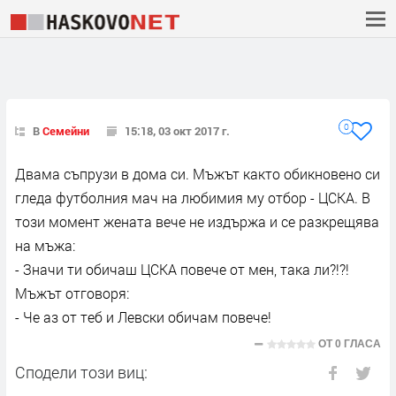
0
В
Семейни
15:18, 03 окт 2017 г.
Двама съпрузи в дома си. Мъжът както обикновено си
гледа футболния мач на любимия му отбор - ЦСКА. В
този момент жената вече не издържа и се разкрещява
на мъжа:
- Значи ти обичаш ЦСКА повече от мен, така ли?!?!
Мъжът отговоря:
- Че аз от теб и Левски обичам повече!
ОТ
0 ГЛАСА
Сподели този виц: