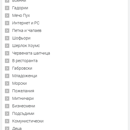
Военни
Гадории
Мечо Пух
Интернет и PC
Петка и Чапаев
Шофьори
Шерлок Хоумс
Червената шапчица
В ресторанта
Габровски
Младоженци
Морски
Пожелания
Митничари
Бизнесмени
Подсъдими
Комунистически
Деца