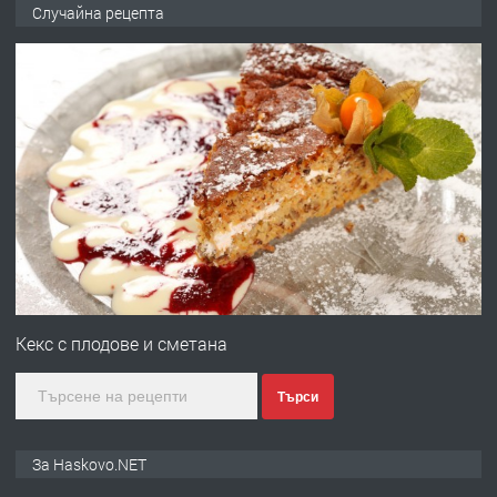
НАПЪЛНО ОБЗАВЕДЕН И
Случайна рецепта
ОБОРУДВАН ТРИСТАЕН
АПАРТАМЕНТ В ЦЕНТЪРА НА ГР.
ХАСКОВО
преди 2 дни
ПРЕДЛАГА
Давам гараж под наем
преди 2 дни
ПРЕДЛАГА
№4120 Магазин/Офис под наем в кв.
Любен Каравелов, Хасково-близо до
Кекс с плодове и сметана
градската градина!
Търси
преди 2 дни
ПРЕДЛАГА
ПРОСТОРЕН ТРИСТАЕН
За Haskovo.NET
АПАРТАМЕНТ В НОВА СГРАДА КВ.