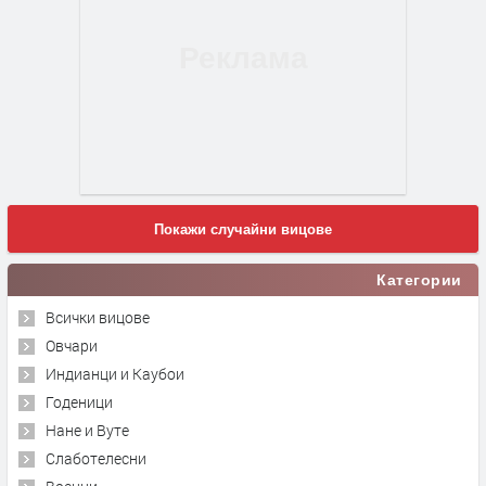
Покажи случайни вицове
Категории
Всички вицове
Овчари
Индианци и Каубои
Годеници
Нане и Вуте
Слаботелесни