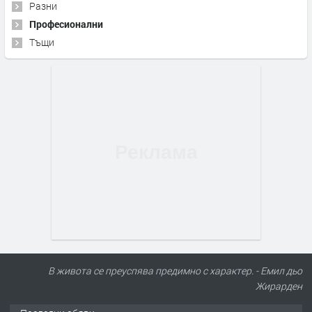
Разни
Професионални
Тъщи
В живота се преуспява предимно с характер. - Емил дьо
Жирарден