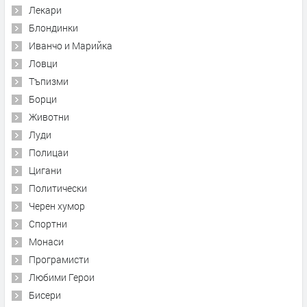
Лекари
Блондинки
Иванчо и Марийка
Ловци
Тъпизми
Борци
Животни
Луди
Полицаи
Цигани
Политически
Черен хумор
Спортни
Монаси
Програмисти
Любими Герои
Бисери