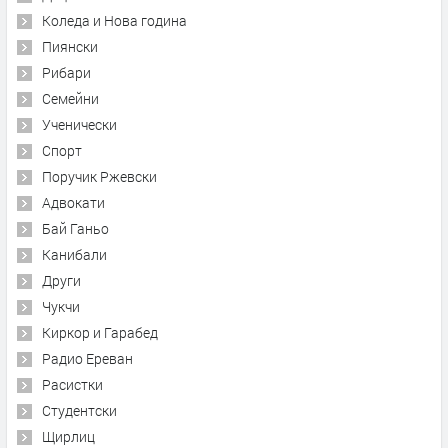
Коледа и Нова година
Пиянски
Рибари
Семейни
Ученически
Спорт
Поручик Ржевски
Адвокати
Бай Ганьо
Канибали
Други
Чукчи
Киркор и Гарабед
Радио Ереван
Расистки
Студентски
Щирлиц