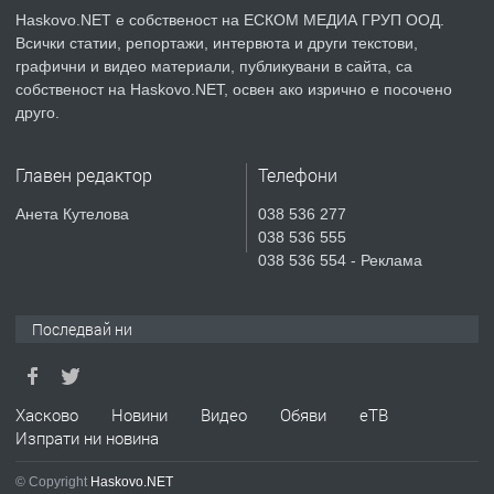
КУБА
Haskovo.NET е собственост на ЕСКОМ МЕДИА ГРУП ООД.
Всички статии, репортажи, интервюта и други текстови,
преди 3 дни
графични и видео материали, публикувани в сайта, са
собственост на Haskovo.NET, освен ако изрично е посочено
ПРЕДЛАГА
Продавам парцел в гр. Хасково кв.
друго.
Хисаря до ток, вода,канализация,
асфалт 0889 537 426
Главен редактор
Телефони
преди 3 дни
Анета Кутелова
038 536 277
038 536 555
ПРЕДЛАГА
СГЛОБЯВАНЕ НА МЕБЕЛИ.
038 536 554 - Реклама
Последвай ни
преди 3 дни
ПРЕДЛАГА
№4119 Едностаен обзаведен
Хасково
Новини
Видео
Обяви
еТВ
апартамент под наем в кв.
Изпрати ни новина
Училищни, гр. Хасково.
© Copyright
Haskovo.NET