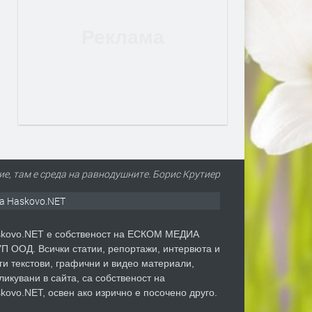
е, там е среда на равнодушните. Борис Крутиер
а Haskovo.NET
kovo.NET е собственост на ЕСКОМ МЕДИА
П ООД. Всички статии, репортажи, интервюта и
ги текстови, графични и видео материали,
ликувани в сайта, са собственост на
kovo.NET, освен ако изрично е посочено друго.