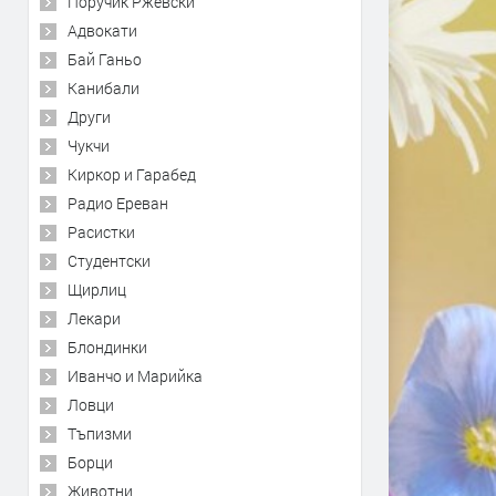
Поручик Ржевски
Адвокати
Бай Ганьо
Канибали
Други
Чукчи
Киркор и Гарабед
Радио Ереван
Расистки
Студентски
Щирлиц
Лекари
Блондинки
Иванчо и Марийка
Ловци
Тъпизми
Борци
Животни