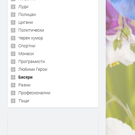
Луди
Полицаи
Цигани
Политически
Черен хумор
Спортни
Монаси
Програмисти
Любими Герои
Бисери
Разни
Професионални
Тъщи