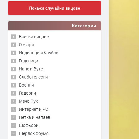
Покажи случайни вицове
Категории
Всички вицове
Овчари
Индианци и Каубои
Годеници
Нане и Вуте
Слаботелесни
Военни
Гадории
Мечо Пух
Интернет и PC
Петка и Чапаев
Шофьори
Шерлок Хоумс