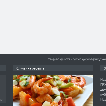
Където действително цари единодуши
Случайна рецепта
З
Has
ГРУ
дру
пуб
Has
ден