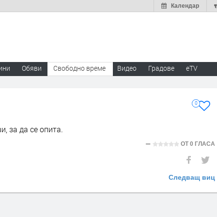
Календар
ини
Обяви
Свободно време
Видео
Градове
eTV
0
и, за да се опита.
ОТ
0 ГЛАСА
Следващ виц