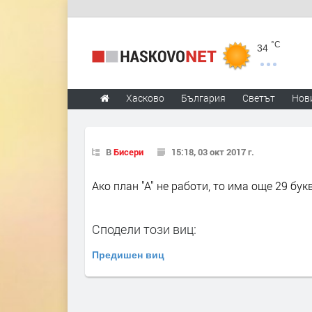
°C
34
Хасково
България
Светът
Нов
В
Бисери
15:18, 03 окт 2017 г.
Ако план "А" не работи, то има още 29 букв
Сподели този виц:
Предишен виц