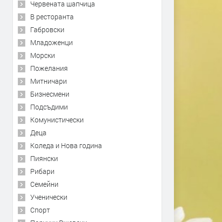
Червената шапчица
В ресторанта
Габровски
Младоженци
Морски
Пожелания
Митничари
Бизнесмени
Подсъдими
Комунистически
Деца
Коледа и Нова година
Пиянски
Рибари
Семейни
Ученически
Спорт