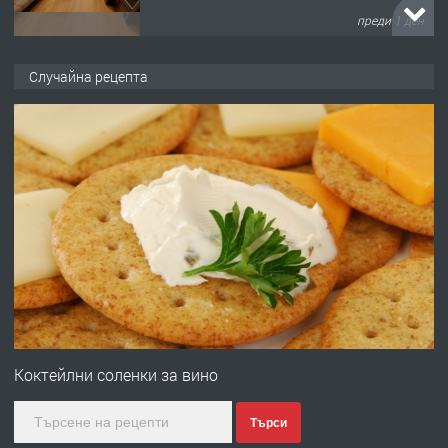
преди 1 ден
ПРЕДЛАГА
НАПЪЛНО ОБЗАВЕДЕН И
Случайна рецепта
ОБОРУДВАН ТРИСТАЕН
АПАРТАМЕНТ В ЦЕНТЪРА НА ГР.
ХАСКОВО
преди 2 дни
ПРЕДЛАГА
Давам гараж под наем
преди 2 дни
ПРЕДЛАГА
№4120 Магазин/Офис под наем в кв.
Любен Каравелов, Хасково-близо до
Коктейлни соленки за вино
градската градина!
Търси
преди 3 дни