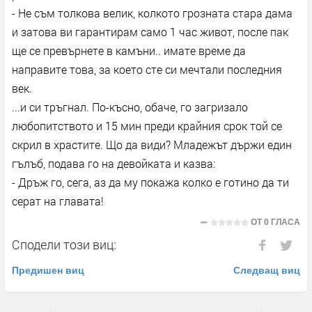
- Не съм толкова велик, колкото грозната стара дама
и затова ви гарантирам само 1 час живот, после пак
ще се превърнете в камъни.. имате време да
направите това, за което сте си мечтали последния
век.
...и си тръгнал. По-късно, обаче, го загризало
любопитството и 15 мин преди крайния срок той се
скрил в храстите. Що да види? Младежът държи един
гълъб, подава го на девойката и казва:
- Дръж го, сега, аз да му покажа колко е готино да ти
серат на главата!
ОТ
0 ГЛАСА
Сподели този виц:
Предишен виц
Следващ виц