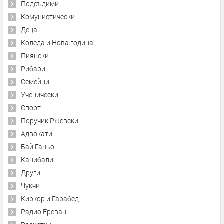
Подсъдими
Комунистически
Деца
Коледа и Нова година
Пиянски
Рибари
Семейни
Ученически
Спорт
Поручик Ржевски
Адвокати
Бай Ганьо
Канибали
Други
Чукчи
Киркор и Гарабед
Радио Ереван