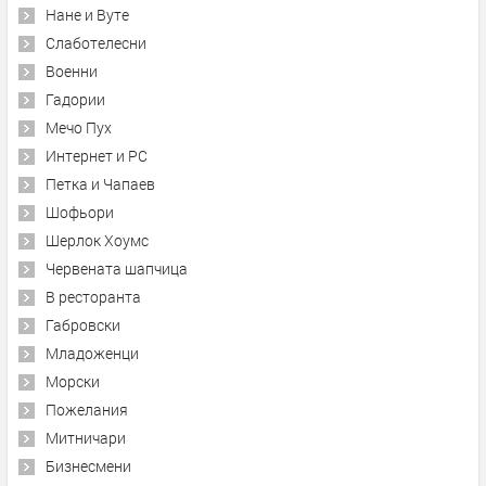
Нане и Вуте
Слаботелесни
Военни
Гадории
Мечо Пух
Интернет и PC
Петка и Чапаев
Шофьори
Шерлок Хоумс
Червената шапчица
В ресторанта
Габровски
Младоженци
Морски
Пожелания
Митничари
Бизнесмени