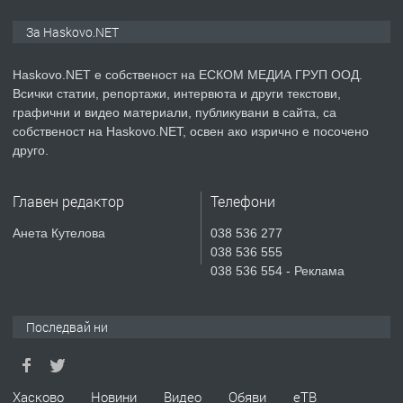
ПРЕДЛАГА
ПРОСТОРЕН ТРИСТАЕН
За Haskovo.NET
АПАРТАМЕНТ В НОВА СГРАДА КВ.
КУБА
Haskovo.NET е собственост на ЕСКОМ МЕДИА ГРУП ООД.
Всички статии, репортажи, интервюта и други текстови,
преди 3 дни
графични и видео материали, публикувани в сайта, са
собственост на Haskovo.NET, освен ако изрично е посочено
ПРЕДЛАГА
Продавам парцел в гр. Хасково кв.
друго.
Хисаря до ток, вода,канализация,
асфалт 0889 537 426
Главен редактор
Телефони
преди 3 дни
Анета Кутелова
038 536 277
038 536 555
ПРЕДЛАГА
СГЛОБЯВАНЕ НА МЕБЕЛИ.
038 536 554 - Реклама
Последвай ни
преди 3 дни
ПРЕДЛАГА
№4119 Едностаен обзаведен
Хасково
Новини
Видео
Обяви
еТВ