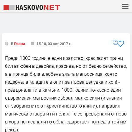
0
В
Разни
15:18, 03 окт 2017 г.
Преди 1000 години в едни кралство, красивият принц
бил влюбен в девойка, красива, но от бедно семейство,
а в принца била влюбена злата магьосница, която
издебнала младите в опит за първа целувка и хоп! -
превърнала ги в камъни. 1000 години по-късно един
съвременен магьосник събрал малко сили (и знания
от забранените от християнството книги), направил
магическа отвара и ги полял. Те се превърнали отново
в хора погледнали го с благодарствен поглед, а той им
рекъл: