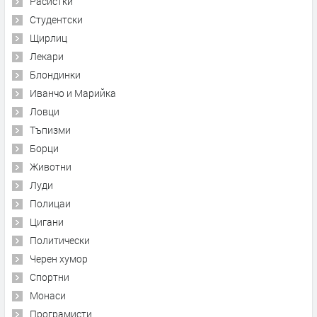
Расистки
Студентски
Щирлиц
Лекари
Блондинки
Иванчо и Марийка
Ловци
Тъпизми
Борци
Животни
Луди
Полицаи
Цигани
Политически
Черен хумор
Спортни
Монаси
Програмисти