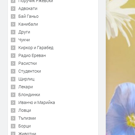
Поручик Ржевски
Адвокати
Бай Ганьо
Канибали
Други
Чукчи
Киркор и Гарабед
Радио Ереван
Расистки
Студентски
Щирлиц
Лекари
Блондинки
Иванчо и Марийка
Ловци
Тъпизми
Борци
Животни