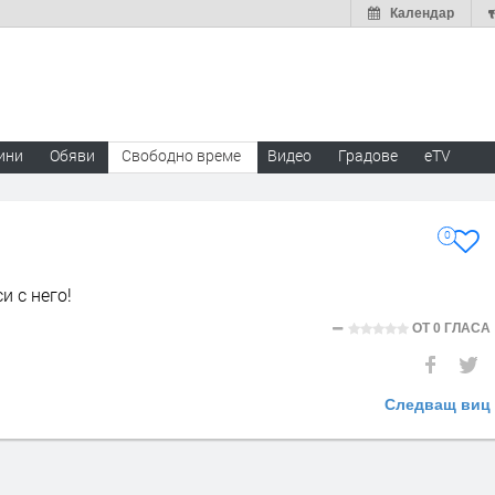
Календар
ини
Обяви
Свободно време
Видео
Градове
eTV
0
и с него!
ОТ
0 ГЛАСА
Следващ виц