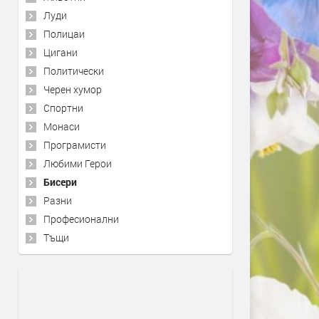
Луди
Полицаи
Цигани
Политически
Черен хумор
Спортни
Монаси
Програмисти
Любими Герои
Бисери
Разни
Професионални
Тъщи