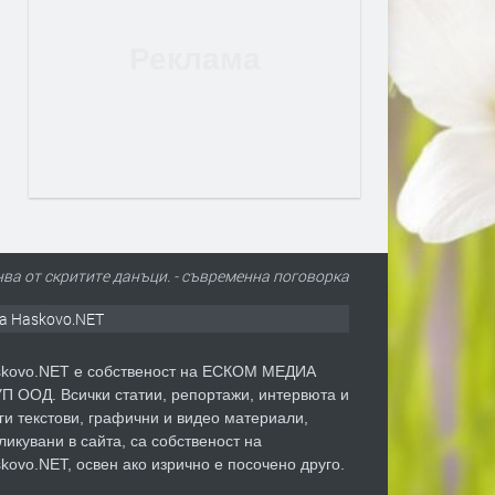
ва от скритите данъци. - съвременна поговорка
а Haskovo.NET
kovo.NET е собственост на ЕСКОМ МЕДИА
П ООД. Всички статии, репортажи, интервюта и
ги текстови, графични и видео материали,
ликувани в сайта, са собственост на
kovo.NET, освен ако изрично е посочено друго.