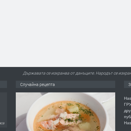
Държавата се изхранва от данъците. Народът се изхран
Случайна рецепта
З
Has
ГРУ
дру
пуб
Has
аса