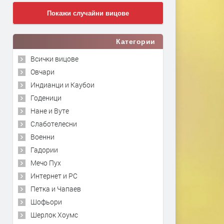
Покажи случайни вицове
Категории
Всички вицове
Овчари
Индианци и Каубои
Годеници
Нане и Вуте
Слаботелесни
Военни
Гадории
Мечо Пух
Интернет и PC
Петка и Чапаев
Шофьори
Шерлок Хоумс