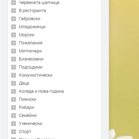
Червената шапчица
В ресторанта
Габровски
Младоженци
Морски
Пожелания
Митничари
Бизнесмени
Подсъдими
Комунистически
Деца
Коледа и Нова година
Пиянски
Рибари
Семейни
Ученически
Спорт