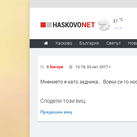
°C
37
Хасково
България
Светът
Нов
В
Бисери
15:18, 03 окт 2017 г.
Мнението е като задника... Всеки си го нос
Сподели този виц:
Предишен виц