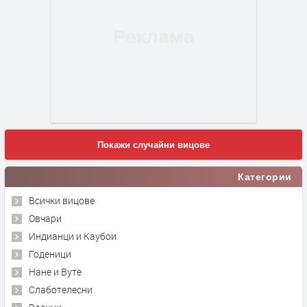
Покажи случайни вицове
Категории
Всички вицове
Овчари
Индианци и Каубои
Годеници
Нане и Вуте
Слаботелесни