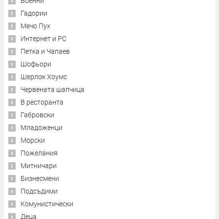
Военни
Гадории
Мечо Пух
Интернет и PC
Петка и Чапаев
Шофьори
Шерлок Хоумс
Червената шапчица
В ресторанта
Габровски
Младоженци
Морски
Пожелания
Митничари
Бизнесмени
Подсъдими
Комунистически
Деца