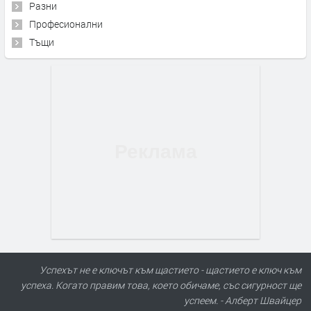
Разни
Професионални
Тъщи
Успехът не е ключът към щастието - щастието е ключ към
успеха. Когато правим това, което обичаме, със сигурност ще
успеем. - Алберт Швайцер