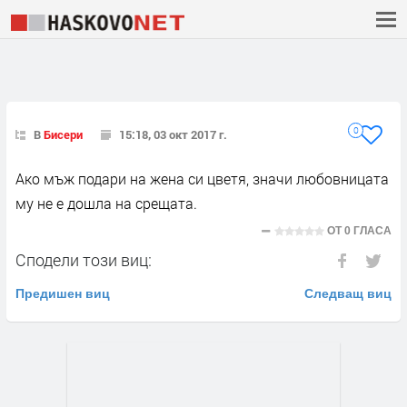
0
В
Бисери
15:18, 03 окт 2017 г.
Ако мъж подари на жена си цветя, значи любовницата
му не е дошла на срещата.
ОТ
0 ГЛАСА
Сподели този виц:
Предишен виц
Следващ виц