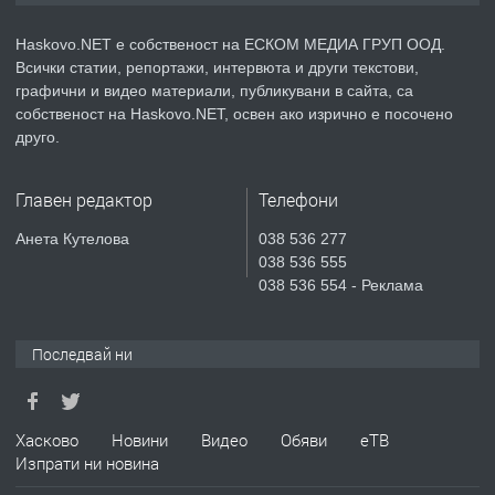
АПАРТАМЕНТ В НОВА СГРАДА КВ.
КУБА
Haskovo.NET е собственост на ЕСКОМ МЕДИА ГРУП ООД.
Всички статии, репортажи, интервюта и други текстови,
преди 5 дни
графични и видео материали, публикувани в сайта, са
собственост на Haskovo.NET, освен ако изрично е посочено
ПРЕДЛАГА
Продавам парцел в гр. Хасково кв.
друго.
Хисаря до ток, вода,канализация,
асфалт 0889 537 426
Главен редактор
Телефони
преди 5 дни
Анета Кутелова
038 536 277
038 536 555
ПРЕДЛАГА
СГЛОБЯВАНЕ НА МЕБЕЛИ.
038 536 554 - Реклама
Последвай ни
преди 5 дни
ПРЕДЛАГА
№4119 Едностаен обзаведен
Хасково
Новини
Видео
Обяви
еТВ
апартамент под наем в кв.
Изпрати ни новина
Училищни, гр. Хасково.