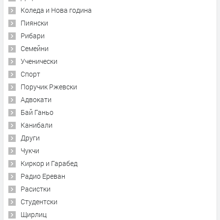
Коледа и Нова година
Пиянски
Рибари
Семейни
Ученически
Спорт
Поручик Ржевски
Адвокати
Бай Ганьо
Канибали
Други
Чукчи
Киркор и Гарабед
Радио Ереван
Расистки
Студентски
Щирлиц