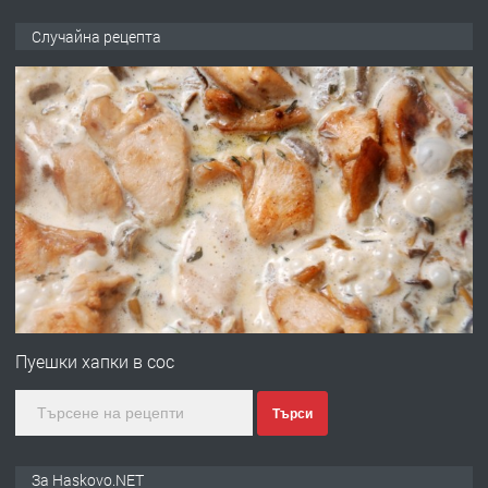
ПРЕДЛАГА
НАПЪЛНО ОБЗАВЕДЕН И
Случайна рецепта
ОБОРУДВАН ТРИСТАЕН
АПАРТАМЕНТ В ЦЕНТЪРА НА ГР.
ХАСКОВО
преди 4 дни
ПРЕДЛАГА
Давам гараж под наем
преди 4 дни
ПРЕДЛАГА
№4120 Магазин/Офис под наем в кв.
Любен Каравелов, Хасково-близо до
Пуешки хапки в сос
градската градина!
Търси
преди 4 дни
ПРЕДЛАГА
ПРОСТОРЕН ТРИСТАЕН
За Haskovo.NET