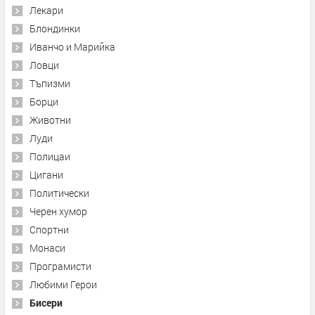
Лекари
Блондинки
Иванчо и Марийка
Ловци
Тъпизми
Борци
Животни
Луди
Полицаи
Цигани
Политически
Черен хумор
Спортни
Монаси
Програмисти
Любими Герои
Бисери