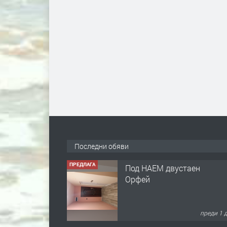
Последни обяви
ПРЕДЛАГА
Под НАЕМ двустаен
Орфей
преди 1 