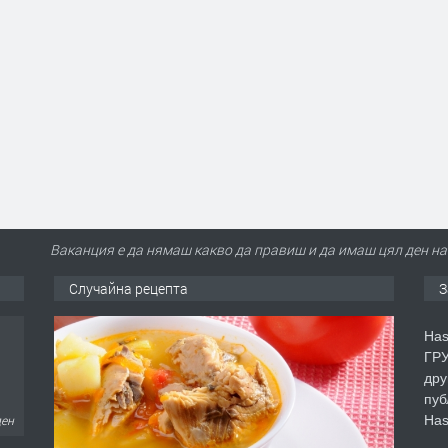
Ваканция е да нямаш какво да правиш и да имаш цял ден на
Случайна рецепта
З
Has
ГРУ
дру
пуб
Has
ден