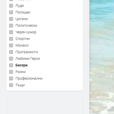
Луди
Полицаи
Цигани
Политически
Черен хумор
Спортни
Монаси
Програмисти
Любими Герои
Бисери
Разни
Професионални
Тъщи