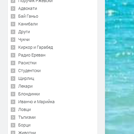
Поручик Ржевски
Адвокати
Бай Ганьо
Канибали
Други
Чукчи
Киркор и Гарабед
Радио Ереван
Расистки
Студентски
Щирлиц
Лекари
Блондинки
Иванчо и Марийка
Ловци
Тъпизми
Борци
Животни