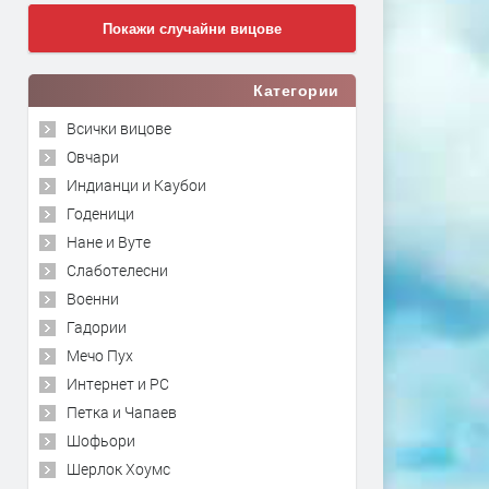
Покажи случайни вицове
Категории
Всички вицове
Овчари
Индианци и Каубои
Годеници
Нане и Вуте
Слаботелесни
Военни
Гадории
Мечо Пух
Интернет и PC
Петка и Чапаев
Шофьори
Шерлок Хоумс