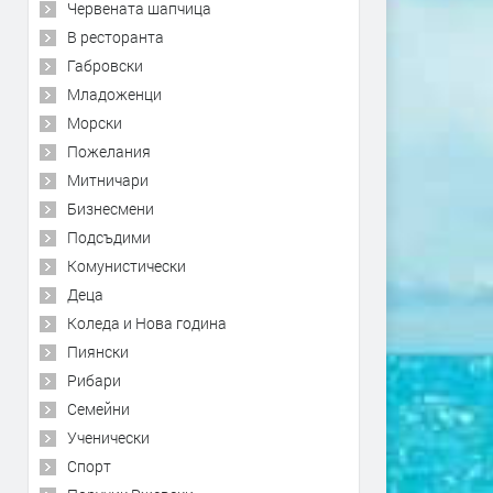
Червената шапчица
В ресторанта
Габровски
Младоженци
Морски
Пожелания
Митничари
Бизнесмени
Подсъдими
Комунистически
Деца
Коледа и Нова година
Пиянски
Рибари
Семейни
Ученически
Спорт