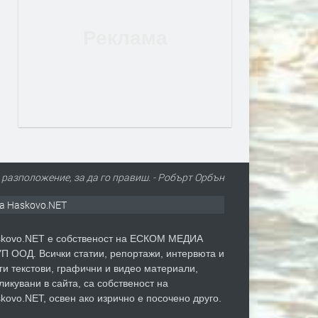
 разположение, за да го правиш. - Робърт Орбън
а Haskovo.NET
kovo.NET е собственост на ЕСКОМ МЕДИА
П ООД. Всички статии, репортажи, интервюта и
ги текстови, графични и видео материали,
ликувани в сайта, са собственост на
kovo.NET, освен ако изрично е посочено друго.