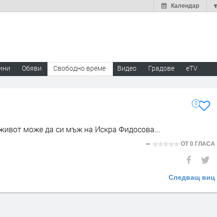
Календар
ини
Обяви
Свободно време
Видео
Градове
eTV
0
живот може да си мъж на Искра Фидосова...
ОТ
0 ГЛАСА
Следващ виц