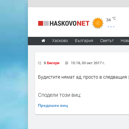
°C
34
Хасково
България
Светът
Нов
В
Бисери
15:18, 03 окт 2017 г.
Будистите нямат ад, просто в следващия 
Сподели този виц:
Предишен виц