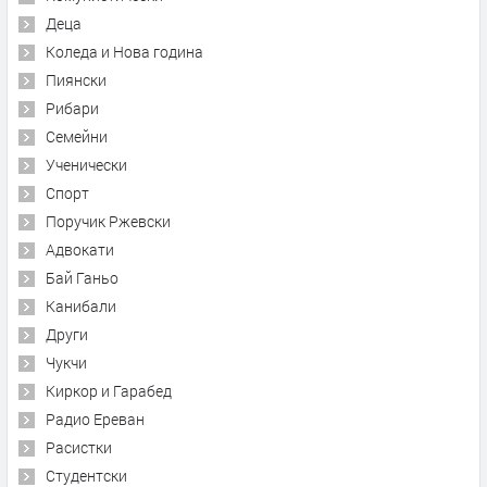
Деца
Коледа и Нова година
Пиянски
Рибари
Семейни
Ученически
Спорт
Поручик Ржевски
Адвокати
Бай Ганьо
Канибали
Други
Чукчи
Киркор и Гарабед
Радио Ереван
Расистки
Студентски