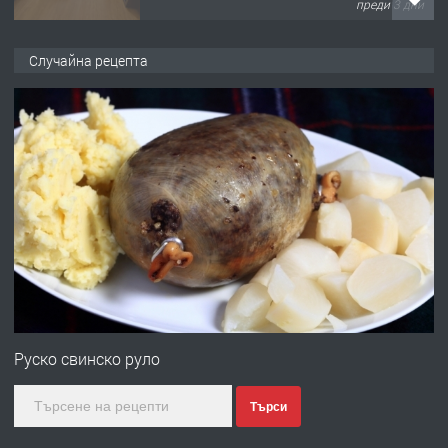
преди 3 дни
ПРЕДЛАГА
НАПЪЛНО ОБЗАВЕДЕН И
Случайна рецепта
ОБОРУДВАН ТРИСТАЕН
АПАРТАМЕНТ В ЦЕНТЪРА НА ГР.
ХАСКОВО
преди 4 дни
ПРЕДЛАГА
Давам гараж под наем
преди 4 дни
ПРЕДЛАГА
№4120 Магазин/Офис под наем в кв.
Любен Каравелов, Хасково-близо до
Руско свинско руло
градската градина!
Търси
преди 4 дни
ПРЕДЛАГА