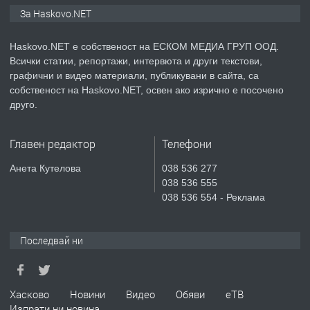
ПРОСТОРЕН ТРИСТАЕН
За Haskovo.NET
АПАРТАМЕНТ В НОВА СГРАДА КВ.
КУБА
Haskovo.NET е собственост на ЕСКОМ МЕДИА ГРУП ООД.
Всички статии, репортажи, интервюта и други текстови,
преди 5 дни
графични и видео материали, публикувани в сайта, са
собственост на Haskovo.NET, освен ако изрично е посочено
ПРЕДЛАГА
Продавам парцел в гр. Хасково кв.
друго.
Хисаря до ток, вода,канализация,
асфалт 0889 537 426
Главен редактор
Телефони
преди 5 дни
Анета Кутелова
038 536 277
038 536 555
ПРЕДЛАГА
СГЛОБЯВАНЕ НА МЕБЕЛИ.
038 536 554 - Реклама
Последвай ни
преди 5 дни
ПРЕДЛАГА
№4119 Едностаен обзаведен
Хасково
Новини
Видео
Обяви
еТВ
апартамент под наем в кв.
Изпрати ни новина