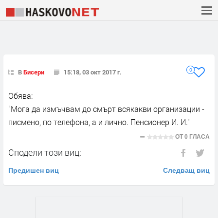
0
В
Бисери
15:18, 03 окт 2017 г.
Обява:
"Мога да измъчвам до смърт всякакви организации -
писмено, по телефона, а и лично. Пенсионер И. И."
ОТ
0 ГЛАСА
Сподели този виц:
Предишен виц
Следващ виц