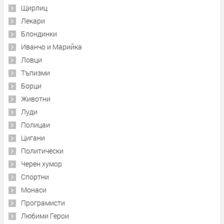
Щирлиц
Лекари
Блондинки
Иванчо и Марийка
Ловци
Тъпизми
Борци
Животни
Луди
Полицаи
Цигани
Политически
Черен хумор
Спортни
Монаси
Програмисти
Любими Герои