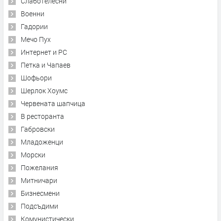
Слаботелесни
Военни
Гадории
Мечо Пух
Интернет и PC
Петка и Чапаев
Шофьори
Шерлок Хоумс
Червената шапчица
В ресторанта
Габровски
Младоженци
Морски
Пожелания
Митничари
Бизнесмени
Подсъдими
Комунистически