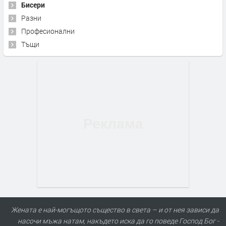
Бисери
Разни
Професионални
Тъщи
Жената е най-могъщото същество в света – и от нея зависи да
насочи мъжа натам, накъдето иска да го поведе Господ Бог -