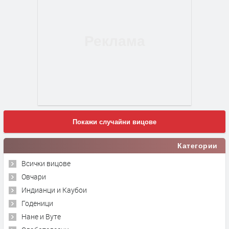
Покажи случайни вицове
Категории
Всички вицове
Овчари
Индианци и Каубои
Годеници
Нане и Вуте