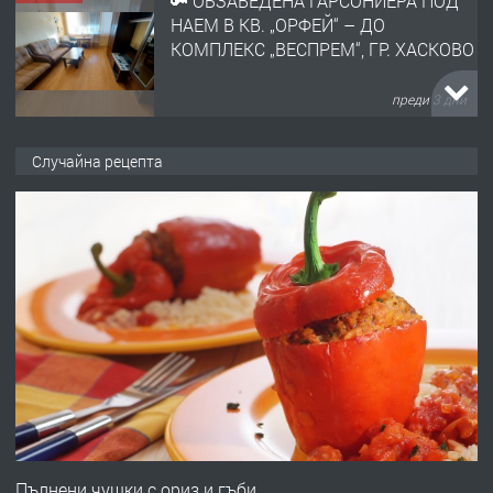
🔑 ОБЗАВЕДЕНА ГАРСОНИЕРА ПОД
НАЕМ В КВ. „ОРФЕЙ“ – ДО
КОМПЛЕКС „ВЕСПРЕМ“, ГР. ХАСКОВО
преди 3 дни
ПРЕДЛАГА
НАПЪЛНО ОБЗАВЕДЕН И
Случайна рецепта
ОБОРУДВАН ТРИСТАЕН
АПАРТАМЕНТ В ЦЕНТЪРА НА ГР.
ХАСКОВО
преди 4 дни
ПРЕДЛАГА
Давам гараж под наем
преди 4 дни
ПРЕДЛАГА
№4120 Магазин/Офис под наем в кв.
Любен Каравелов, Хасково-близо до
Пълнени чушки с ориз и гъби