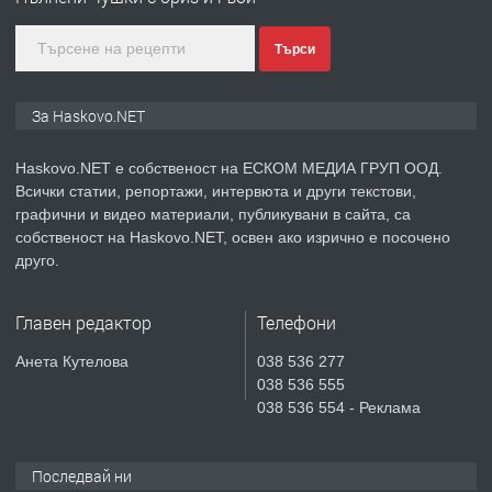
градската градина!
Търси
преди 4 дни
ПРЕДЛАГА
ПРОСТОРЕН ТРИСТАЕН
За Haskovo.NET
АПАРТАМЕНТ В НОВА СГРАДА КВ.
КУБА
Haskovo.NET е собственост на ЕСКОМ МЕДИА ГРУП ООД.
Всички статии, репортажи, интервюта и други текстови,
преди 5 дни
графични и видео материали, публикувани в сайта, са
собственост на Haskovo.NET, освен ако изрично е посочено
ПРЕДЛАГА
Продавам парцел в гр. Хасково кв.
друго.
Хисаря до ток, вода,канализация,
асфалт 0889 537 426
Главен редактор
Телефони
преди 5 дни
Анета Кутелова
038 536 277
038 536 555
ПРЕДЛАГА
СГЛОБЯВАНЕ НА МЕБЕЛИ.
038 536 554 - Реклама
Последвай ни