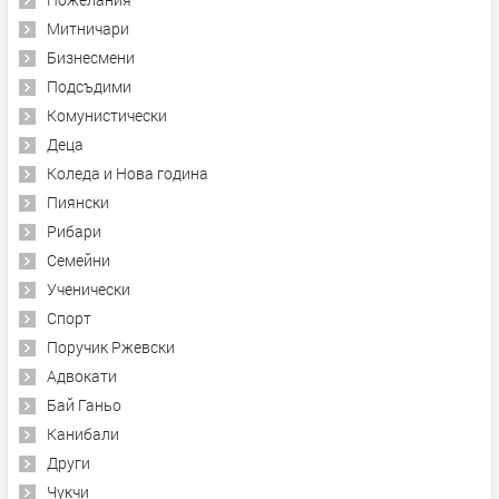
Митничари
Бизнесмени
Подсъдими
Комунистически
Деца
Коледа и Нова година
Пиянски
Рибари
Семейни
Ученически
Спорт
Поручик Ржевски
Адвокати
Бай Ганьо
Канибали
Други
Чукчи