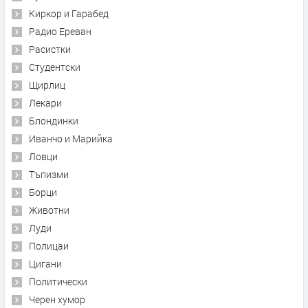
Киркор и Гарабед
Радио Ереван
Расистки
Студентски
Щирлиц
Лекари
Блондинки
Иванчо и Марийка
Ловци
Тъпизми
Борци
Животни
Луди
Полицаи
Цигани
Политически
Черен хумор