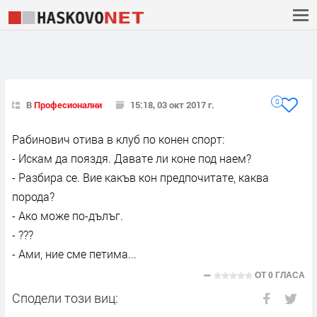
0
В
Професионални
15:18, 03 окт 2017 г.
Рабинович отива в клуб по конен спорт:
- Искам да пояздя. Давате ли коне под наем?
- Разбира се. Вие какъв кон предпочитате, каква
порода?
- Ако може по-дълъг.
- ???
- Ами, ние сме петима...
ОТ
0 ГЛАСА
Сподели този виц: