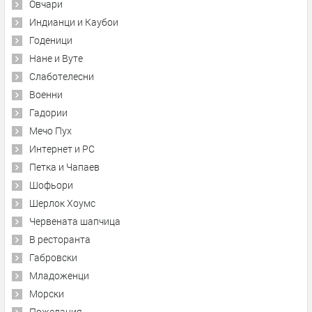
Овчари
Индианци и Каубои
Годеници
Нане и Вуте
Слаботелесни
Военни
Гадории
Мечо Пух
Интернет и PC
Петка и Чапаев
Шофьори
Шерлок Хоумс
Червената шапчица
В ресторанта
Габровски
Младоженци
Морски
Пожелания