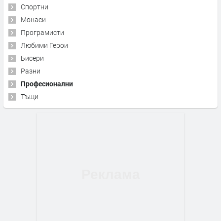
Спортни
Монаси
Програмисти
Любими Герои
Бисери
Разни
Професионални
Тъщи