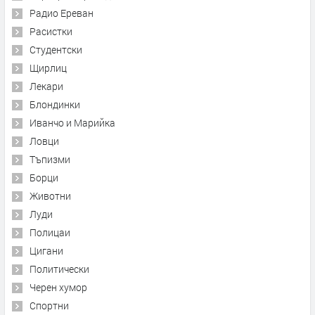
Радио Ереван
Расистки
Студентски
Щирлиц
Лекари
Блондинки
Иванчо и Марийка
Ловци
Тъпизми
Борци
Животни
Луди
Полицаи
Цигани
Политически
Черен хумор
Спортни