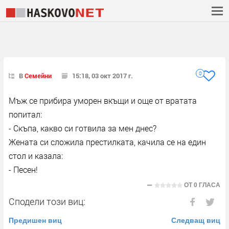
0
В
Семейни
15:18, 03 окт 2017 г.
Мъж се прибира уморен вкъщи и още от вратата
попитал:
- Скъпа, какво си готвила за мен днес?
Жената си сложила престилката, качила се на един
стол и казала:
- Песен!
ОТ
0 ГЛАСА
Сподели този виц:
Предишен виц
Следващ виц