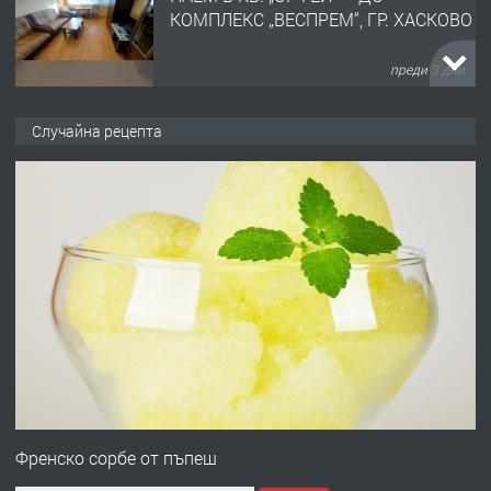
КОМПЛЕКС „ВЕСПРЕМ“, ГР. ХАСКОВО
преди 3 дни
ПРЕДЛАГА
НАПЪЛНО ОБЗАВЕДЕН И
Случайна рецепта
ОБОРУДВАН ТРИСТАЕН
АПАРТАМЕНТ В ЦЕНТЪРА НА ГР.
ХАСКОВО
преди 4 дни
ПРЕДЛАГА
Давам гараж под наем
преди 4 дни
ПРЕДЛАГА
№4120 Магазин/Офис под наем в кв.
Любен Каравелов, Хасково-близо до
Френско сорбе от пъпеш
градската градина!