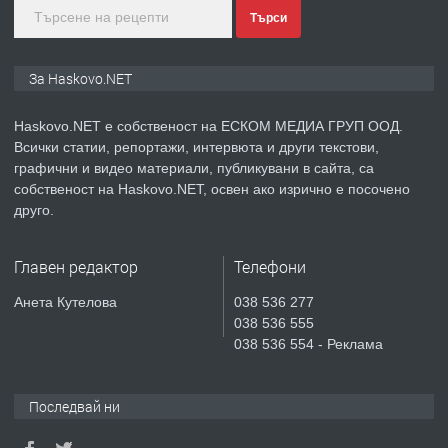
Търси
преди 4 дни
ПРЕДЛАГА
ПРОСТОРЕН ТРИСТАЕН
За Haskovo.NET
АПАРТАМЕНТ В НОВА СГРАДА КВ.
КУБА
Haskovo.NET е собственост на ЕСКОМ МЕДИА ГРУП ООД.
Всички статии, репортажи, интервюта и други текстови,
преди 4 дни
графични и видео материали, публикувани в сайта, са
собственост на Haskovo.NET, освен ако изрично е посочено
ПРЕДЛАГА
Продавам парцел в гр. Хасково кв.
друго.
Хисаря до ток, вода,канализация,
асфалт 0889 537 426
Главен редактор
Телефони
преди 4 дни
Анета Кутелова
038 536 277
038 536 555
ПРЕДЛАГА
СГЛОБЯВАНЕ НА МЕБЕЛИ.
038 536 554 - Реклама
Последвай ни
преди 4 дни