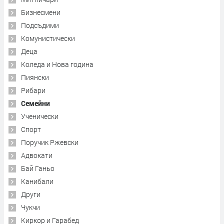
Бизнесмени
Подсъдими
Комунистически
Деца
Коледа и Нова година
Пиянски
Рибари
Семейни
Ученически
Спорт
Поручик Ржевски
Адвокати
Бай Ганьо
Канибали
Други
Чукчи
Киркор и Гарабед