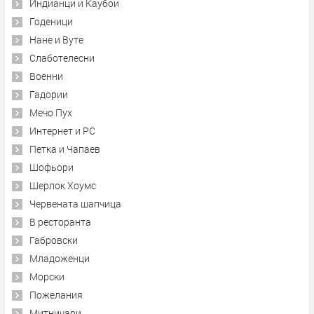
Индианци и Каубои
Годеници
Нане и Вуте
Слаботелесни
Военни
Гадории
Мечо Пух
Интернет и PC
Петка и Чапаев
Шофьори
Шерлок Хоумс
Червената шапчица
В ресторанта
Габровски
Младоженци
Морски
Пожелания
Митничари