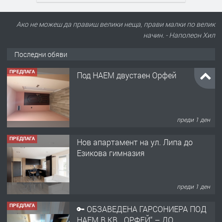
Ако не можеш да правиш велики неща, прави малки по велик
начин. - Наполеон Хил
Последни обяви
ПРЕДЛАГА
Под НАЕМ двустаен Орфей
преди 1 ден
ПРЕДЛАГА
Нов апартамент на ул. Липа до
Езикова гимназия
преди 1 ден
ПРЕДЛАГА
🔑 ОБЗАВЕДЕНА ГАРСОНИЕРА ПОД
НАЕМ В КВ. „ОРФЕЙ“ – ДО