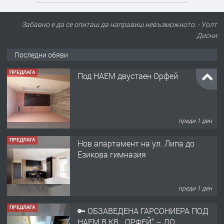
Забавно е да се опиташ да направиш невъзможното. - Уолт
Дисни
Последни обяви
ПРЕДЛАГА
Под НАЕМ двустаен Орфей
преди 1 ден
ПРЕДЛАГА
Нов апартамент на ул. Липа до
Езикова гимназия
преди 1 ден
ПРЕДЛАГА
🔑 ОБЗАВЕДЕНА ГАРСОНИЕРА ПОД
НАЕМ В КВ. „ОРФЕЙ“ – ДО