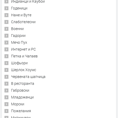
Индианци и Каубои
Годеници
Нане и Вуте
Слаботелесни
Военни
Гадории
Мечо Пух
Интернет и PC
Петка и Чапаев
Шофьори
Шерлок Хоумс
Червената шапчица
В ресторанта
Габровски
Младоженци
Морски
Пожелания
Митничари