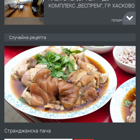
КОМПЛЕКС „ВЕСПРЕМ“, ГР. ХАСКОВО
преди 3 дни
ПРЕДЛАГА
НАПЪЛНО ОБЗАВЕДЕН И
Случайна рецепта
ОБОРУДВАН ТРИСТАЕН
АПАРТАМЕНТ В ЦЕНТЪРА НА ГР.
ХАСКОВО
преди 4 дни
ПРЕДЛАГА
Давам гараж под наем
преди 4 дни
ПРЕДЛАГА
№4120 Магазин/Офис под наем в кв.
Любен Каравелов, Хасково-близо до
Странджанска пача
градската градина!