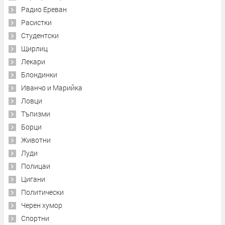
Радио Ереван
Расистки
Студентски
Щирлиц
Лекари
Блондинки
Иванчо и Марийка
Ловци
Тъпизми
Борци
Животни
Луди
Полицаи
Цигани
Политически
Черен хумор
Спортни