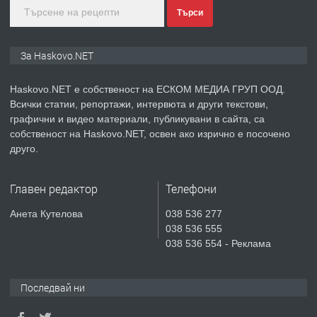
Търси
преди 4 дни
ПРЕДЛАГА
ПРОСТОРЕН ТРИСТАЕН
За Haskovo.NET
АПАРТАМЕНТ В НОВА СГРАДА КВ.
КУБА
Haskovo.NET е собственост на ЕСКОМ МЕДИА ГРУП ООД.
Всички статии, репортажи, интервюта и други текстови,
преди 5 дни
графични и видео материали, публикувани в сайта, са
собственост на Haskovo.NET, освен ако изрично е посочено
ПРЕДЛАГА
Продавам парцел в гр. Хасково кв.
друго.
Хисаря до ток, вода,канализация,
асфалт 0889 537 426
Главен редактор
Телефони
преди 5 дни
Анета Кутелова
038 536 277
038 536 555
ПРЕДЛАГА
СГЛОБЯВАНЕ НА МЕБЕЛИ.
038 536 554 - Реклама
Последвай ни
преди 5 дни