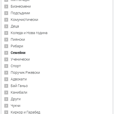
Бизнесмени
Подсъдими
Комунистически
Деца
Коледа и Нова година
Пиянски
Рибари
Семейни
Ученически
Спорт
Поручик Ржевски
Адвокати
Бай Ганьо
Канибали
Други
Чукчи
Киркор и Гарабед