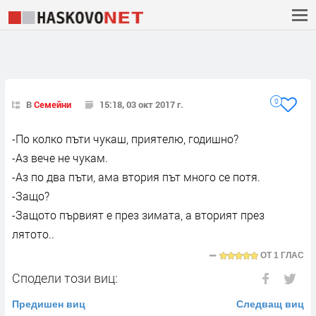
0
В
Семейни
15:18, 03 окт 2017 г.
-По колко пъти чукаш, приятелю, годишно?
-Аз вече не чукам.
-Аз по два пъти, ама втория път много се потя.
-Защо?
-Защото първият е през зимата, а вторият през
лятото..
ОТ
1 ГЛАС
Сподели този виц:
Предишен виц
Следващ виц