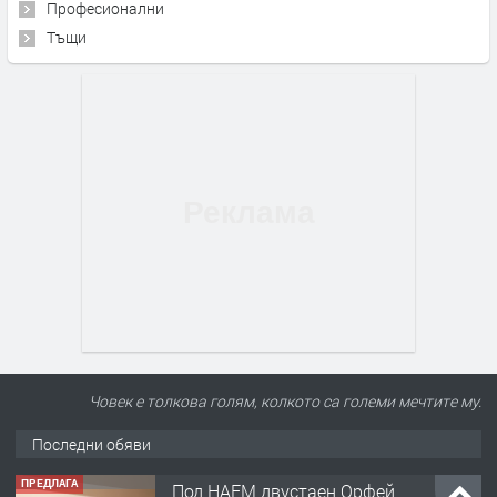
Професионални
Тъщи
Човек е толкова голям, колкото са големи мечтите му.
Последни обяви
ПРЕДЛАГА
Под НАЕМ двустаен Орфей