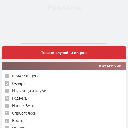
Покажи случайни вицове
Категории
Всички вицове
Овчари
Индианци и Каубои
Годеници
Нане и Вуте
Слаботелесни
Военни
Гадории