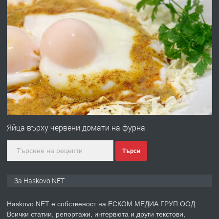
ХАСКОВО
преди 4 дни
ПРЕДЛАГА
Давам гараж под наем
преди 4 дни
ПРЕДЛАГА
№4120 Магазин/Офис под наем в кв.
Любен Каравелов, Хасково-близо до
Яйца върху червени домати на фурна
градската градина!
Търси
преди 5 дни
ПРЕДЛАГА
ПРОСТОРЕН ТРИСТАЕН
За Haskovo.NET
АПАРТАМЕНТ В НОВА СГРАДА КВ.
КУБА
Haskovo.NET е собственост на ЕСКОМ МЕДИА ГРУП ООД.
Всички статии, репортажи, интервюта и други текстови,
преди 5 дни