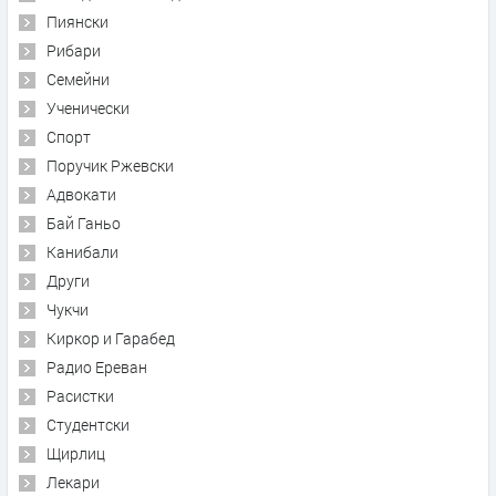
Пиянски
Рибари
Семейни
Ученически
Спорт
Поручик Ржевски
Адвокати
Бай Ганьо
Канибали
Други
Чукчи
Киркор и Гарабед
Радио Ереван
Расистки
Студентски
Щирлиц
Лекари