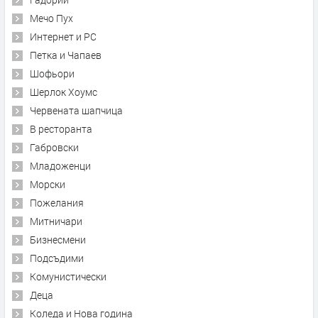
Мечо Пух
Интернет и PC
Петка и Чапаев
Шофьори
Шерлок Хоумс
Червената шапчица
В ресторанта
Габровски
Младоженци
Морски
Пожелания
Митничари
Бизнесмени
Подсъдими
Комунистически
Деца
Коледа и Нова година