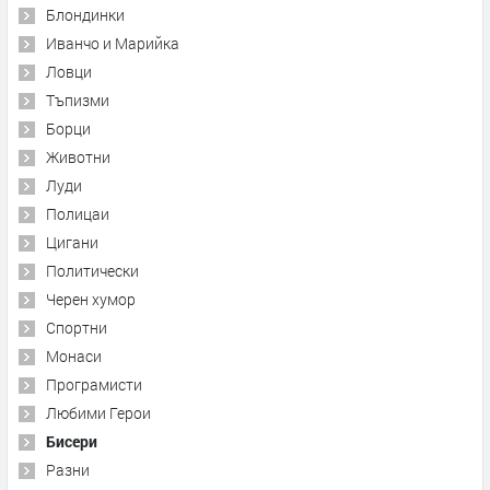
Блондинки
Иванчо и Марийка
Ловци
Тъпизми
Борци
Животни
Луди
Полицаи
Цигани
Политически
Черен хумор
Спортни
Монаси
Програмисти
Любими Герои
Бисери
Разни