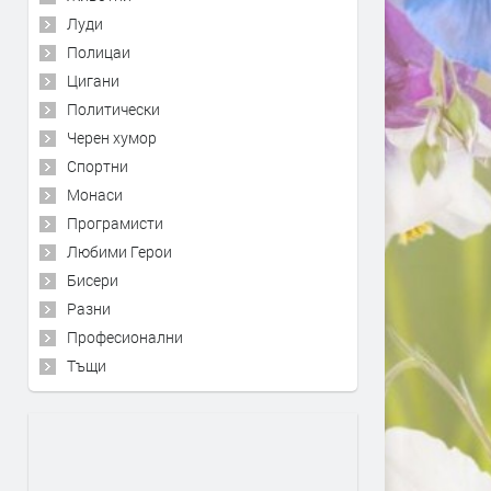
Луди
Полицаи
Цигани
Политически
Черен хумор
Спортни
Монаси
Програмисти
Любими Герои
Бисери
Разни
Професионални
Тъщи