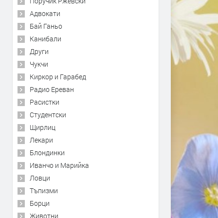
Поручик Ржевски
Адвокати
Бай Ганьо
Канибали
Други
Чукчи
Киркор и Гарабед
Радио Ереван
Расистки
Студентски
Щирлиц
Лекари
Блондинки
Иванчо и Марийка
Ловци
Тъпизми
Борци
Животни