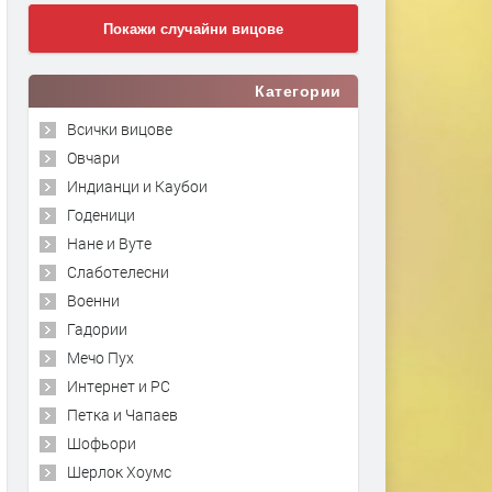
Покажи случайни вицове
Категории
Всички вицове
Овчари
Индианци и Каубои
Годеници
Нане и Вуте
Слаботелесни
Военни
Гадории
Мечо Пух
Интернет и PC
Петка и Чапаев
Шофьори
Шерлок Хоумс