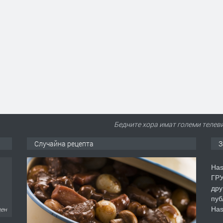
Бедните хора имат големи телеви
Случайна рецепта
З
Has
ГРУ
дру
пуб
Has
ден