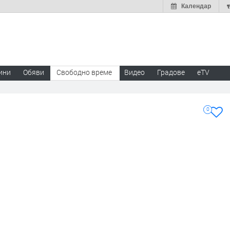
Календар
ини
Обяви
Свободно време
Видео
Градове
eTV
0