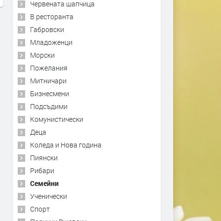
Червената шапчица
В ресторанта
Габровски
Младоженци
Морски
Пожелания
Митничари
Бизнесмени
Подсъдими
Комунистически
Деца
Коледа и Нова година
Пиянски
Рибари
Семейни
Ученически
Спорт