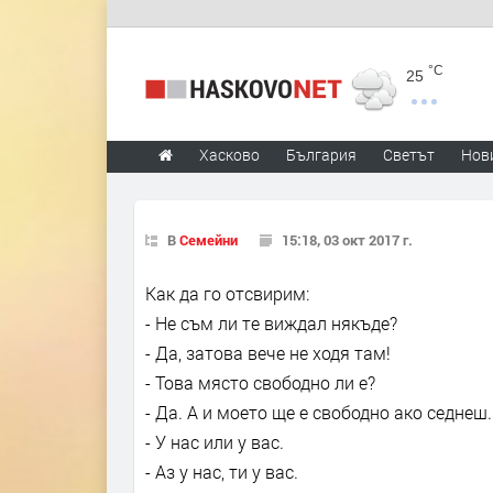
°C
25
Хасково
България
Светът
Нов
В
Семейни
15:18, 03 окт 2017 г.
Как да го отсвирим:
- Не съм ли те виждал някъде?
- Да, затова вече не ходя там!
- Това място свободно ли е?
- Да. А и моето ще е свободно ако седнеш.
- У нас или у вас.
- Аз у нас, ти у вас.