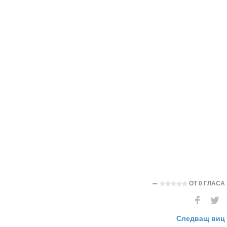
ОТ
0 ГЛАСА
Следващ виц