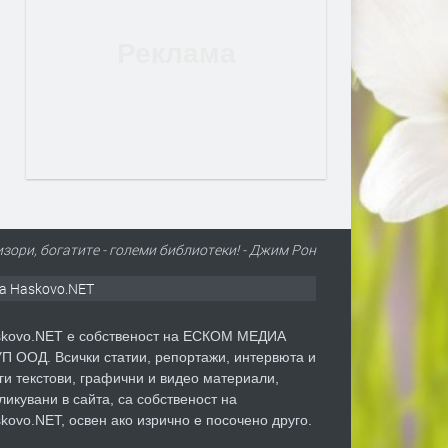
зори, богатите - големи библиотеки! - Джим Рон
а Haskovo.NET
kovo.NET е собственост на ЕСКОМ МЕДИА
П ООД. Всички статии, репортажи, интервюта и
ги текстови, графични и видео материали,
ликувани в сайта, са собственост на
kovo.NET, освен ако изрично е посочено друго.