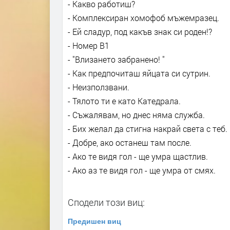
- Какво работиш?
- Комплексиран хомофоб мъжемразец.
- Ей сладур, под какъв знак си роден!?
- Номер В1
- "Влизането забранено! "
- Как предпочиташ яйцата си сутрин.
- Неизползвани.
- Тялото ти е като Катедрала.
- Съжалявам, но днес няма служба.
- Бих желал да стигна накрай света с теб.
- Добре, ако останеш там после.
- Ако те видя гол - ще умра щастлив.
- Ако аз те видя гол - ще умра от смях.
Сподели този виц:
Предишен виц