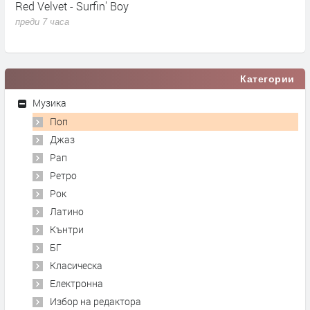
Red Velvet - Surfin' Boy
M
N
преди 7 часа
п
Категории
Музика
Поп
Джаз
Рап
Ретро
Рок
Латино
Кънтри
БГ
Класическа
Електронна
Избор на редактора