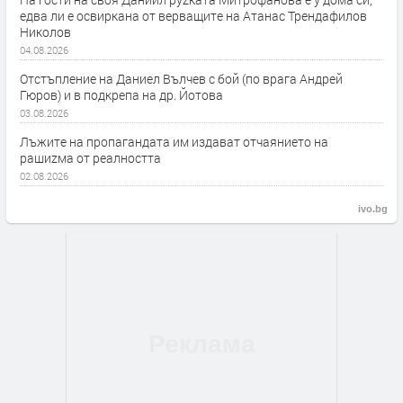
едва ли е освиркана от верващите на Атанас Трендафилов
Николов
04.08.2026
Отстъпление на Даниел Вълчев с бой (по врага Андрей
Гюров) и в подкрепа на др. Йотова
03.08.2026
Лъжите на пропагандата им издават отчаянието на
рашиzма от реалността
02.08.2026
ivo.bg