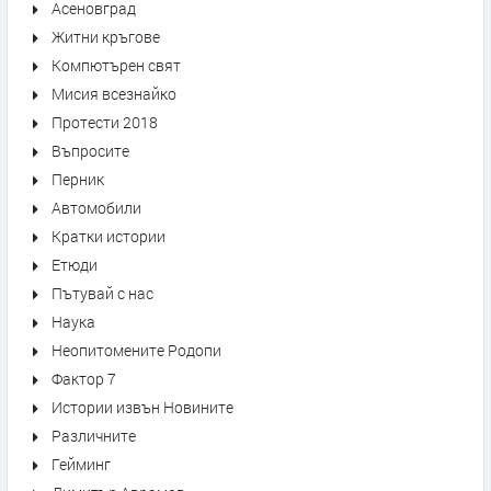
Асеновград
Житни кръгове
Компютърен свят
Мисия всезнайко
Протести 2018
Въпросите
Перник
Автомобили
Кратки истории
Етюди
Пътувай с нас
Наука
Неопитомените Родопи
Фактор 7
Истории извън Новините
Различните
Гейминг