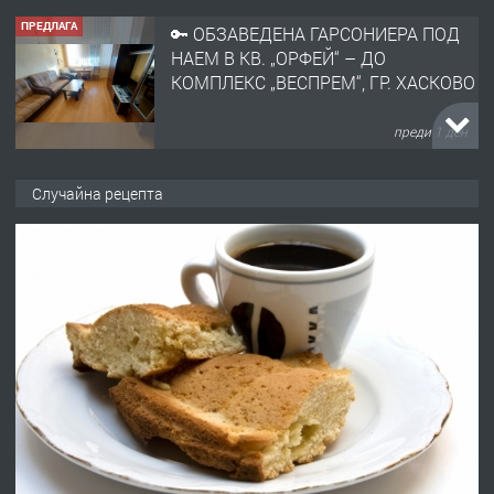
ПРЕДЛАГА
🔑 ОБЗАВЕДЕНА ГАРСОНИЕРА ПОД
НАЕМ В КВ. „ОРФЕЙ“ – ДО
КОМПЛЕКС „ВЕСПРЕМ“, ГР. ХАСКОВО
преди 1 ден
ПРЕДЛАГА
НАПЪЛНО ОБЗАВЕДЕН И
Случайна рецепта
ОБОРУДВАН ТРИСТАЕН
АПАРТАМЕНТ В ЦЕНТЪРА НА ГР.
ХАСКОВО
преди 2 дни
ПРЕДЛАГА
Давам гараж под наем
преди 2 дни
ПРЕДЛАГА
№4120 Магазин/Офис под наем в кв.