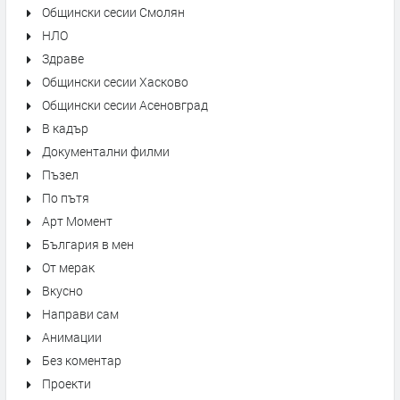
Общински сесии Смолян
НЛО
Здраве
Общински сесии Хасково
Общински сесии Асеновград
В кадър
Документални филми
Пъзел
По пътя
Арт Момент
България в мен
От мерак
Вкусно
Направи сам
Анимации
Без коментар
Проекти