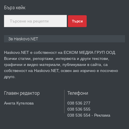
Любен Каравелов, Хасково-близо до
Бърз кейк
градската градина!
Търси
преди 2 дни
ПРЕДЛАГА
ПРОСТОРЕН ТРИСТАЕН
За Haskovo.NET
АПАРТАМЕНТ В НОВА СГРАДА КВ.
КУБА
Haskovo.NET е собственост на ЕСКОМ МЕДИА ГРУП ООД.
Всички статии, репортажи, интервюта и други текстови,
преди 3 дни
графични и видео материали, публикувани в сайта, са
собственост на Haskovo.NET, освен ако изрично е посочено
ПРЕДЛАГА
Продавам парцел в гр. Хасково кв.
друго.
Хисаря до ток, вода,канализация,
асфалт 0889 537 426
Главен редактор
Телефони
преди 3 дни
Анета Кутелова
038 536 277
038 536 555
ПРЕДЛАГА
СГЛОБЯВАНЕ НА МЕБЕЛИ.
038 536 554 - Реклама