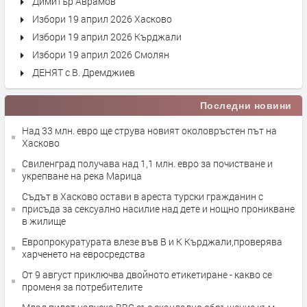
Димитър Аврамов
Избори 19 април 2026 Хасково
Избори 19 април 2026 Кърджали
Избори 19 април 2026 Смолян
ДЕНЯТ с В. Дремджиев
Последни новини
Над 33 млн. евро ще струва новият околовръстен път на
Хасково
Свиленград получава над 1,1 млн. евро за почистване и
укрепване на река Марица
Съдът в Хасково остави в ареста турски гражданин с
присъда за сексуално насилие над дете и нощно проникване
в жилище
Европрокуратурата влезе във В и К Кърджали,проверява
харченето на евросредства
От 9 август приключва двойното етикетиране - какво се
променя за потребителите