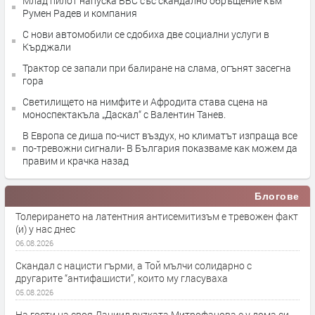
Млад пилот напуска ВВС със скандално обръщение към
Румен Радев и компания
С нови автомобили се сдобиха две социални услуги в
Кърджали
Трактор се запали при балиране на слама, огънят засегна
гора
Светилището на нимфите и Афродита става сцена на
моноспектакъла „Даскал“ с Валентин Танев.
В Европа се диша по-чист въздух, но климатът изпраща все
по-тревожни сигнали- В България показваме как можем да
правим и крачка назад
Блогове
Толерирането на латентния антисемитизъм е тревожен факт
(и) у нас днес
06.08.2026
Скандал с нацисти гърми, а Той мълчи солидарно с
другарите “антифашисти”, които му гласуваха
05.08.2026
На гости на своя Даниил руzката Митрофанова е у дома си,