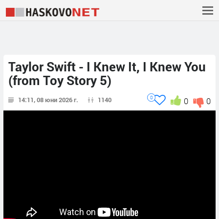
Taylor Swift - I Knew It, I Knew You
(from Toy Story 5)
0
14:11, 08 юни 2026 г.
1140
0
0