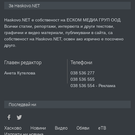
ПРОСТОРЕН ТРИСТАЕН
За Haskovo.NET
АПАРТАМЕНТ В НОВА СГРАДА КВ.
КУБА
Haskovo.NET е собственост на ЕСКОМ МЕДИА ГРУП ООД.
Всички статии, репортажи, интервюта и други текстови,
преди 5 дни
графични и видео материали, публикувани в сайта, са
собственост на Haskovo.NET, освен ако изрично е посочено
ПРЕДЛАГА
Продавам парцел в гр. Хасково кв.
друго.
Хисаря до ток, вода,канализация,
асфалт 0889 537 426
Главен редактор
Телефони
преди 5 дни
Анета Кутелова
038 536 277
038 536 555
ПРЕДЛАГА
СГЛОБЯВАНЕ НА МЕБЕЛИ.
038 536 554 - Реклама
Последвай ни
преди 5 дни
ПРЕДЛАГА
№4119 Едностаен обзаведен
Хасково
Новини
Видео
Обяви
еТВ
апартамент под наем в кв.
Изпрати ни новина