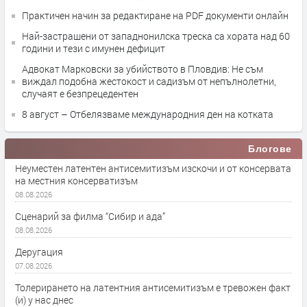
Практичен начин за редактиране на PDF документи онлайн
Най-застрашени от западнонилска треска са хората над 60
години и тези с имунен дефицит
Адвокат Марковски за убийството в Пловдив: Не съм
виждал подобна жестокост и садизъм от непълнолетни,
случаят е безпрецедентен
8 август – Отбелязваме международния ден на котката
Блогове
Неуместен латентен антисемитизъм изскочи и от консервата
на местния консерватизъм
08.08.2026
Сценарий за филма “Сибир и ада”
08.08.2026
Деругация
07.08.2026
Толерирането на латентния антисемитизъм е тревожен факт
(и) у нас днес