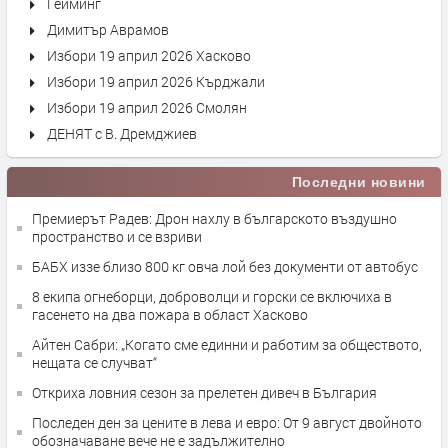
Гейминг
Димитър Аврамов
Избори 19 април 2026 Хасково
Избори 19 април 2026 Кърджали
Избори 19 април 2026 Смолян
ДЕНЯТ с В. Дремджиев
Последни новини
Премиерът Радев: Дрон нахлу в българското въздушно
пространство и се взриви
БАБХ иззе близо 800 кг овча лой без документи от автобус
8 екипа огнеборци, доброволци и горски се включиха в
гасенето на два пожара в област Хасково
Айтен Сабри: „Когато сме единни и работим за обществото,
нещата се случват“
Откриха ловния сезон за прелетен дивеч в България
Последен ден за цените в лева и евро: От 9 август двойното
обозначаване вече не е задължително