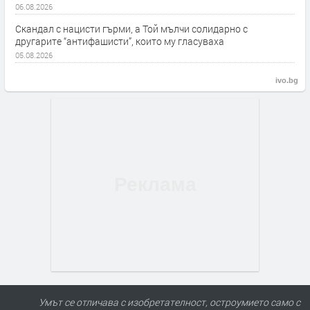
06.08.2026
Скандал с нацисти гърми, а Той мълчи солидарно с
другарите “антифашисти”, които му гласуваха
05.08.2026
ivo.bg
Умът се отличава с изобретателност, остроумието само с