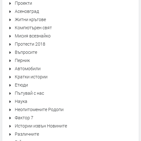
Проекти
Асеновград
Житни кръгове
Компютърен свят
Мисия всезнайко
Протести 2018
Въпросите
Перник
Автомобили
Кратки истории
Етюди
Пътувай с нас
Наука
Неопитомените Родопи
Фактор 7
Истории извън Новините
Различните