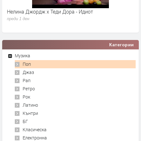
Нелина Джордж x Теди Дора - Идиот
Y
преди 1 ден
п
Категории
Музика
Поп
Джаз
Рап
Ретро
Рок
Латино
Кънтри
БГ
Класическа
Електронна