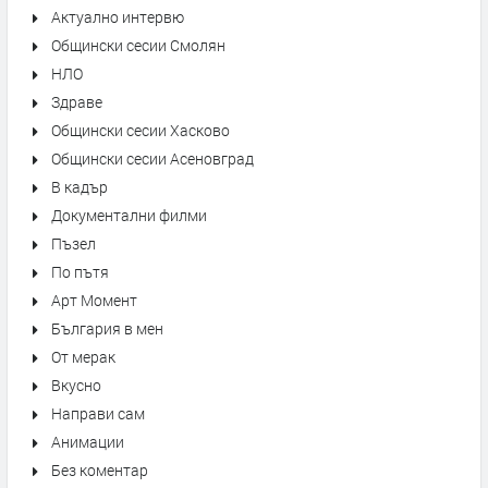
Актуално интервю
Общински сесии Смолян
НЛО
Здраве
Общински сесии Хасково
Общински сесии Асеновград
В кадър
Документални филми
Пъзел
По пътя
Арт Момент
България в мен
От мерак
Вкусно
Направи сам
Анимации
Без коментар