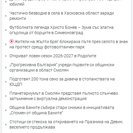
юбилей
Частично безводие в села в Хасковска област заради
ремонти
Футболната легенда Христо Бонев – Зума със златна
огърлица от борците в Симеоновград
Жители на Жълти бряг блокираха пътя през селото в знак
на протест срещу фотоволтаичен парк
Откриват ловен сезон 2026-2027 в Родопите
„Прогресивна България“ учреди първите си общински
организации в област Смолян
Подготвят 200 тона сено за дивеча в стопанствата на
ЮЦДП
Планетариумът в Смолян представя пълното слънчево
затъмнение с виртуална демонстрация
Община Баните събира стари снимки в инициативата
„Спомен от община Баните“
Стотици се стекоха за откриването на Празника на Девин,
веселието продължава