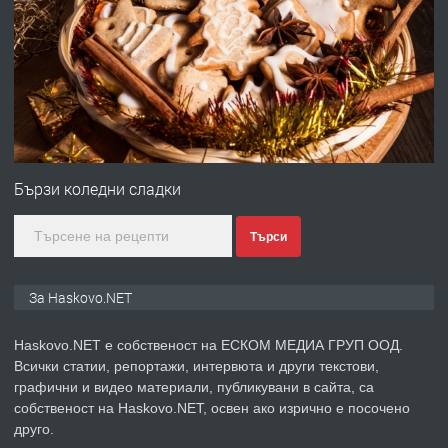
ПРЕДЛАГА
Давам гараж под наем
преди 3 дни
ПРЕДЛАГА
№4120 Магазин/Офис под наем в кв.
Любен Каравелов, Хасково-близо до
Бързи коледни сладки
градската градина!
Търси
преди 4 дни
ПРЕДЛАГА
ПРОСТОРЕН ТРИСТАЕН
За Haskovo.NET
АПАРТАМЕНТ В НОВА СГРАДА КВ.
КУБА
Haskovo.NET е собственост на ЕСКОМ МЕДИА ГРУП ООД.
Всички статии, репортажи, интервюта и други текстови,
преди 4 дни
графични и видео материали, публикувани в сайта, са
собственост на Haskovo.NET, освен ако изрично е посочено
ПРЕДЛАГА
Продавам парцел в гр. Хасково кв.
друго.
Хисаря до ток, вода,канализация,