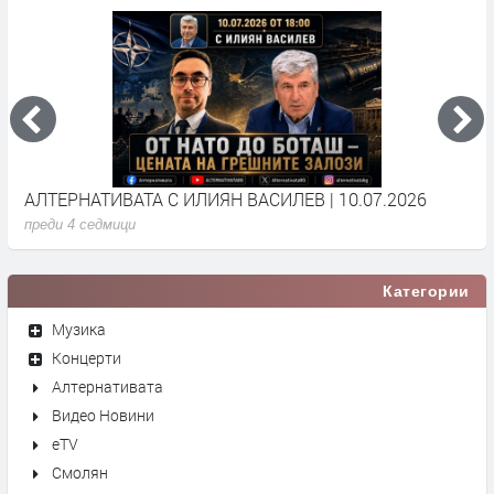
АЛТЕРНАТИВАТА С ИЛИЯН ВАСИЛЕВ | 10.07.2026
А
преди 4 седмици
п
Категории
Музика
Концерти
Алтернативата
Видео Новини
eTV
Смолян