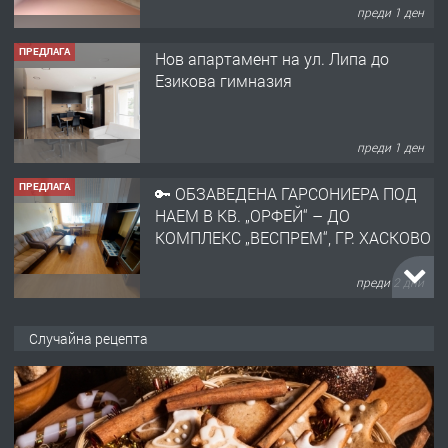
преди 1 ден
ПРЕДЛАГА
Нов апартамент на ул. Липа до
Езикова гимназия
преди 1 ден
ПРЕДЛАГА
🔑 ОБЗАВЕДЕНА ГАРСОНИЕРА ПОД
НАЕМ В КВ. „ОРФЕЙ“ – ДО
КОМПЛЕКС „ВЕСПРЕМ“, ГР. ХАСКОВО
преди 2 дни
ПРЕДЛАГА
НАПЪЛНО ОБЗАВЕДЕН И
Случайна рецепта
ОБОРУДВАН ТРИСТАЕН
АПАРТАМЕНТ В ЦЕНТЪРА НА ГР.
ХАСКОВО
преди 3 дни