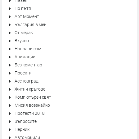
Пъзел
По пътя
Арт Момент
България в мен
От мерак
Вкусно
Направи сам
Анимации
Без коментар
Проекти
Асеновград
Житни кръгове
Компютърен свят
Мисия всезнайко
Протести 2018
Въпросите
Перник
Автомобили