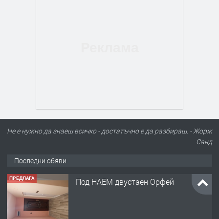
Не е нужно да знаеш всичко - достатъчно е да разбираш. - Жорж
Санд
Последни обяви
ПРЕДЛАГА
Под НАЕМ двустаен Орфей