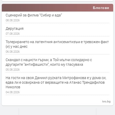
Блогове
Сценарий за филма “Сибир и ада”
08.08.2026
Деругация
07.08.2026
Толерирането на латентния антисемитизъм е тревожен факт
(и) у нас днес
06.08.2026
Скандал с нацисти гърми, а Той мълчи солидарно с
другарите “антифашисти”, които му гласуваха
05.08.2026
На гости на своя Даниил руzката Митрофанова е у дома си,
едва ли е освиркана от верващите на Атанас Трендафилов
Николов
04.08.2026
ivo.bg