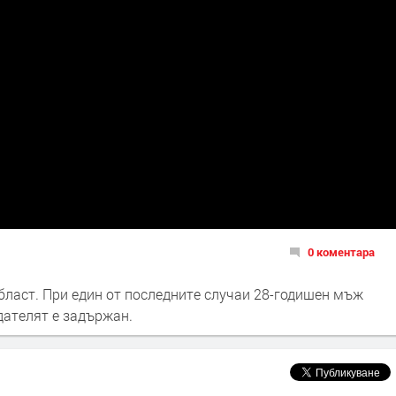
0 коментара
бласт. При един от последните случаи 28-годишен мъж
дателят е задържан.