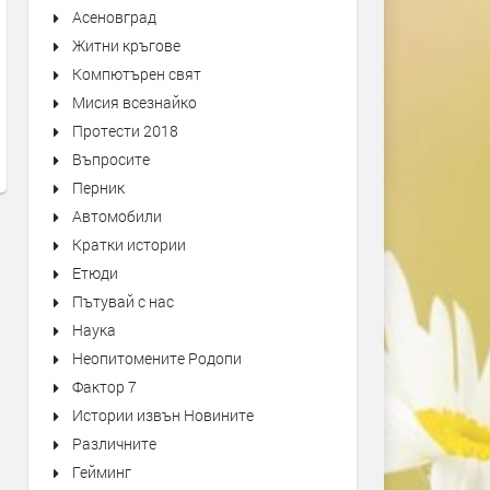
Асеновград
Житни кръгове
Първо издание на „Записки по
Оставиха в ареста трима
Компютърен свят
българските въстания“ от 1892
мъже, обвинени в побой 
Мисия всезнайко
г. може да се види в архива на
спасител. Роднините им
Протести 2018
Кърджали
окупираха съда
Въпросите
преди 6 дни
преди 1 седмица
Перник
Автомобили
Кратки истории
Етюди
Пътувай с нас
Наука
Неопитомените Родопи
Фактор 7
Истории извън Новините
Различните
Гейминг