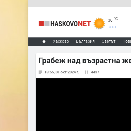
°C
36
Хасково
България
Светът
Нов
Грабеж над възрастна ж
18:55, 01 окт 2024 г.
4437