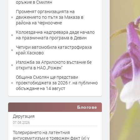
оръжие в Смилян
Променят организацията на
движението по пътя за Маказа в
района на Черноочене
Колоездачна надпревара даде начало
на празничната програма в Девин
Четири автомобила катастрофираха
край Хасково
Изложба за Априлското въстание бе
открита в НАО „Рожен“
Община Смолян ще представи
проектобюджета за 2026 г. на публично
обсъждане на 14 август
Блогове
Деругация
07.08.2026
Толерирането на латентния
антисемитизъм е тревожен факт (и) у