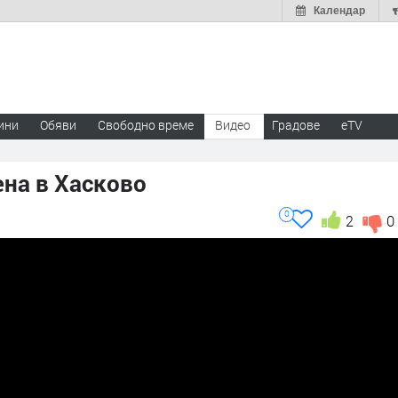
Календар
ини
Обяви
Свободно време
Видео
Градове
eTV
ена в Хасково
0
2
0