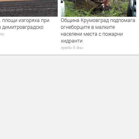
. площи изгоряха при
Община Крумовград подпомага
в димитровградско
огнеборците в малките
населени места с пожарни
дни
хидранти
преди 6 дни