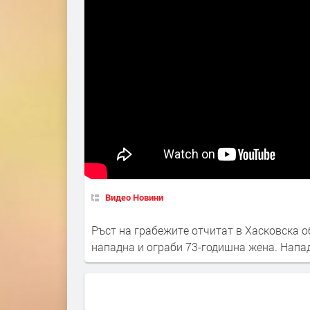
Видео Новини
Ръст на грабежите отчитат в Хасковска о
нападна и ограби 73-годишна жена. Напа