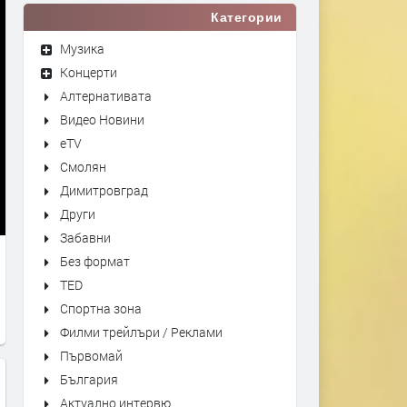
Категории
Музика
Концерти
Алтернативата
Видео Новини
eTV
Смолян
Димитровград
Други
Забавни
Без формат
TED
Спортна зона
Филми трейлъри / Реклами
Първомай
България
Актуално интервю