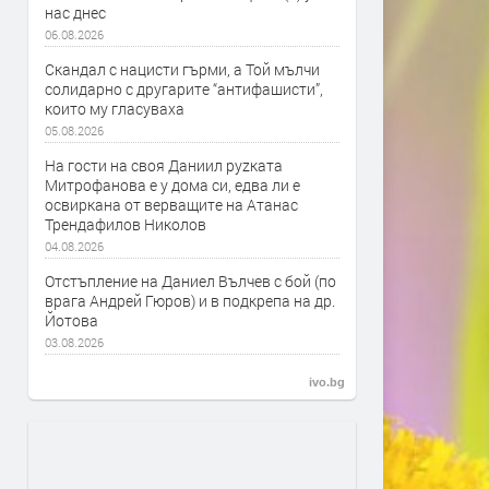
нас днес
06.08.2026
Скандал с нацисти гърми, а Той мълчи
солидарно с другарите “антифашисти”,
които му гласуваха
05.08.2026
На гости на своя Даниил руzката
Митрофанова е у дома си, едва ли е
освиркана от верващите на Атанас
Трендафилов Николов
04.08.2026
Отстъпление на Даниел Вълчев с бой (по
врага Андрей Гюров) и в подкрепа на др.
Йотова
03.08.2026
ivo.bg