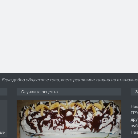
Едно добро общество е това, което реализира тавана на възможнос
Случайна рецепта
З
Has
ГРУ
дру
пуб
Has
аса