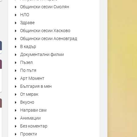
Общински сесии Смолян
НЛО
Здраве
Общински сесии Хасково
Общински сесии Асеновград
В кадър
Документални филми
Пъзел
По пътя
Арт Момент
България в мен
От мерак
Вкусно
Направи сам
Анимации
Без коментар
Проекти