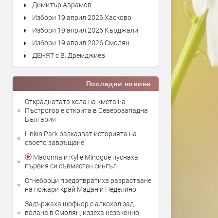
Димитър Аврамов
Избори 19 април 2026 Хасково
Избори 19 април 2026 Кърджали
Избори 19 април 2026 Смолян
ДЕНЯТ с В. Дремджиев
Последни новини
Откраднатата кола на кмета на
Пъстрогор е открита в Северозападна
България
Linkin Park разказват историята на
своето завръщане
Madonna и Kylie Minogue пуснаха
първия си съвместен сингъл
Огнеборци предотвратиха разрастване
на пожари край Мадан и Неделино
Задържаха шофьор с алкохол зад
волана в Смолян, иззеха незаконно