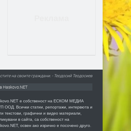
тите на своите граждани. - Теодосий Теодосиев
а Haskovo.NET
kovo.NET е собственост на ЕСКОМ МЕДИА
П ООД. Всички статии, репортажи, интервюта и
ги текстови, графични и видео материали,
ликувани в сайта, са собственост на
kovo.NET, освен ако изрично е посочено друго.