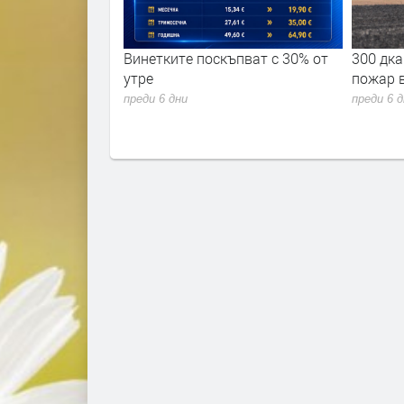
ремериха сили в
Винетките поскъпват с 30% от
300 дка
 академия 2026"
утре
пожар 
преди 6 дни
преди 6 