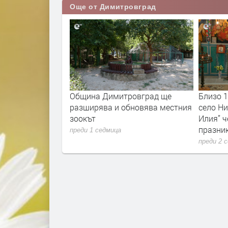
Още от Димитровград
очва ремонтът на
Община Димитровград ще
Близо 
рад - Бряст -
разширява и обновява местния
село Ни
нско
зоокът
Илия” ч
празни
преди 1 седмица
преди 2 