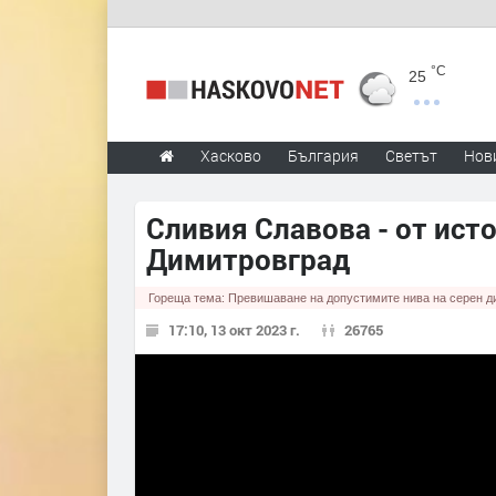
°C
25
Хасково
България
Светът
Нов
Сливия Славова - от ист
Димитровград
Гореща тема:
Превишаване на допустимите нива на серен д
17:10, 13 окт 2023 г.
26765