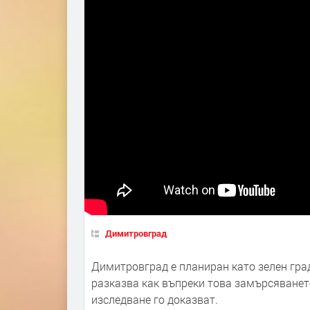
Димитровград
Димитровград е планиран като зелен град
разказва как въпреки това замърсяванет
изследване го доказват.