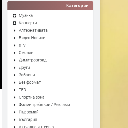
Категории
Музика
Концерти
Алтернативата
Видео Новини
eTV
Смолян
Димитровград
Други
Забавни
Без формат
TED
Спортна зона
Филми трейлъри / Реклами
Първомай
България
Актуално интервю