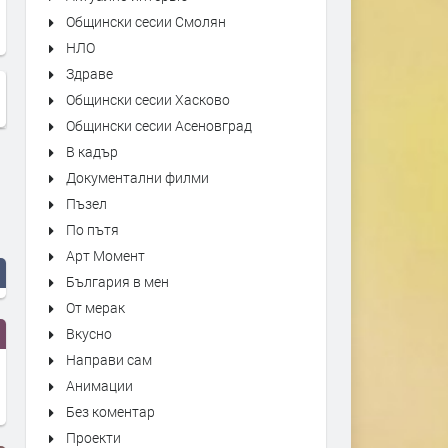
Общински сесии Смолян
НЛО
Здраве
Общински сесии Хасково
Общински сесии Асеновград
В кадър
Документални филми
Пъзел
По пътя
Арт Момент
България в мен
От мерак
Вкусно
Направи сам
Анимации
Без коментар
Проекти