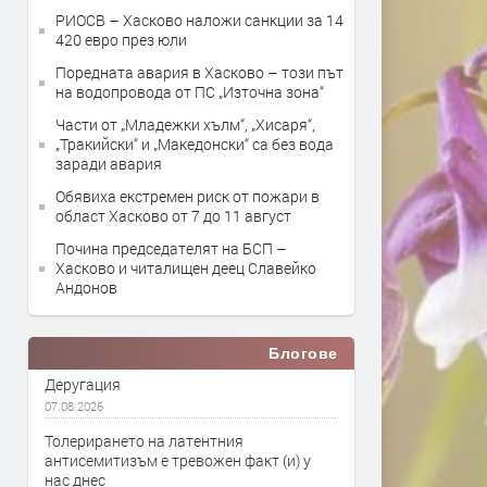
РИОСВ – Хасково наложи санкции за 14
420 евро през юли
Поредната авария в Хасково – този път
на водопровода от ПС „Източна зона“
Части от „Младежки хълм“, „Хисаря“,
„Тракийски“ и „Македонски“ са без вода
заради авария
Обявиха екстремен риск от пожари в
област Хасково от 7 до 11 август
Почина председателят на БСП –
Хасково и читалищен деец Славейко
Андонов
Блогове
Деругация
07.08.2026
Толерирането на латентния
антисемитизъм е тревожен факт (и) у
нас днес