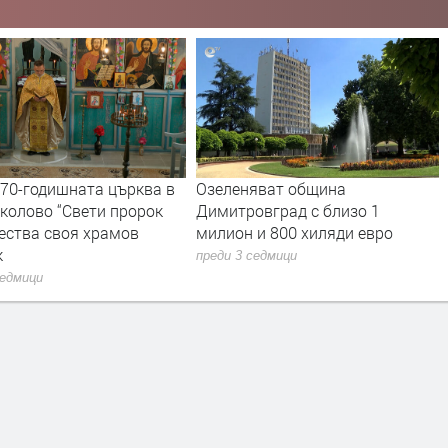
170-годишната църква в
Озеленяват община
колово “Свети пророк
Димитровград с близо 1
ества своя храмов
милион и 800 хиляди евро
к
преди 3 седмици
седмици