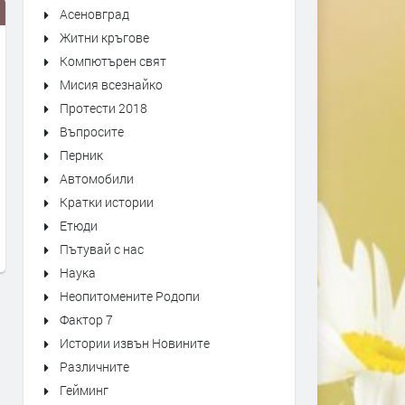
Асеновград
Житни кръгове
Компютърен свят
Мисия всезнайко
Протести 2018
Въпросите
Перник
С официална церемония
Срещу строежа на две ж
Автомобили
откриха още един саниран блок
сгради протестират жите
Кратки истории
в Димитровград
на Димитровград
Етюди
преди 3 седмици
преди 1 месец
Пътувай с нас
Наука
Неопитомените Родопи
Фактор 7
Истории извън Новините
Различните
Гейминг