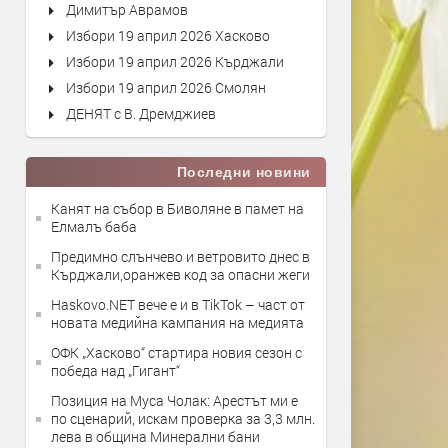
Димитър Аврамов
Избори 19 април 2026 Хасково
Избори 19 април 2026 Кърджали
Избори 19 април 2026 Смолян
ДЕНЯТ с В. Дремджиев
Последни новини
Канят на събор в Биволяне в памет на
Елмалъ баба
Предимно слънчево и ветровито днес в
Кърджали,оранжев код за опасни жеги
Haskovo.NET вече е и в TikTok – част от
новата медийна кампания на медията
ОФК „Хасково“ стартира новия сезон с
победа над „Гигант“
Позиция на Муса Чолак: Арестът ми е
по сценарий, искам проверка за 3,3 млн.
лева в община Минерални бани