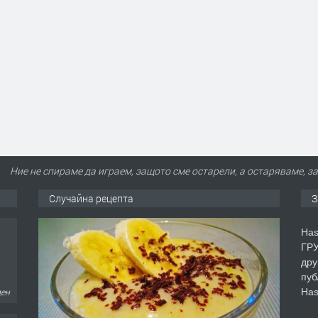
Ние не спираме да играем, защото сме остарели, а остаряваме,
Случайна рецепта
З
Has
ГРУ
дру
пуб
Has
ден