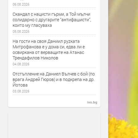
06.08.2026
Скандал с нацисти гърми, а Той мълчи
солидарно с другарите “антифашисти”,
които му гласуваха
05.08.2026
На гости на своя Даниил руzката
Митрофанова е у дома си, едва ли е
освиркана от верващите на Атанас
Трендафилов Николов
04.08.2026
Отстъпление на Даниел Вълчев с бой (по
врага Андрей Гюров) и в подкрепа на др.
Йотова
03.08.2026
ivo.bg