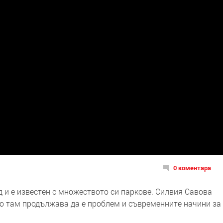
0 коментара
 и е известен с множеството си паркове. Силвия Савова
о там продължава да е проблем и съвременните начини за