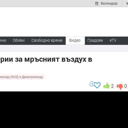
Календар
ини
Обяви
Свободно време
Видео
Градове
eTV
ории за мръсният въздух в
иоксид (SO2) в Димитровград
0
2
0