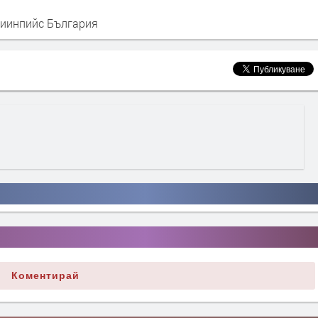
риинпийс България
Коментирай