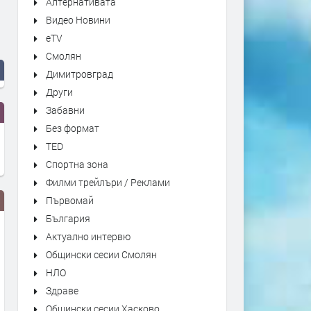
Алтернативата
Видео Новини
eTV
Смолян
Димитровград
Други
Забавни
Без формат
TED
Спортна зона
Филми трейлъри / Реклами
Първомай
България
Актуално интервю
Общински сесии Смолян
НЛО
Здраве
Общински сесии Хасково