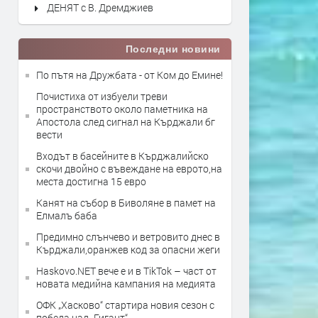
ДЕНЯТ с В. Дремджиев
Последни новини
По пътя на Дружбата - от Ком до Емине!
Почистиха от избуели треви
пространството около паметника на
Апостола след сигнал на Кърджали бг
вести
Входът в басейните в Кърджалийско
скочи двойно с въвеждане на еврото,на
места достигна 15 евро
Канят на събор в Биволяне в памет на
Елмалъ баба
Предимно слънчево и ветровито днес в
Кърджали,оранжев код за опасни жеги
Haskovo.NET вече е и в TikTok – част от
новата медийна кампания на медията
ОФК „Хасково“ стартира новия сезон с
победа над „Гигант“