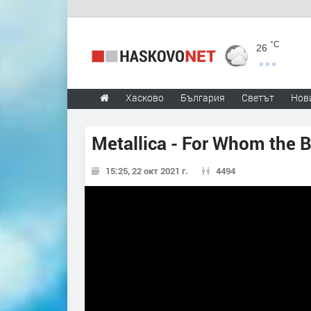
°C
26
Хасково
България
Светът
Нов
Metallica - For Whom the Be
15:25, 22 окт 2021 г.
4494