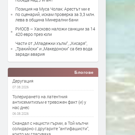
Позиция на Муса Чолак: Арестът ми е
по сценарий, искам проверка за 3,3 млн.
лева в община Минерални бани
РИОСВ – Хасково наложи санкции за 14
420 евро през юли
Части от „Младежки хълм“, „Хисаря“,
„Тракийски“ и „Македонски“ са без вода
заради авария
Блогове
Деругация
07.08.2026
Толерирането на латентния
антисемитизъм е тревожен факт (и) у
нас днес
06.08.2026
Скандал с нацисти гърми, а Той мълчи
солидарно с другарите “антифашисти”,
които му гласуваха