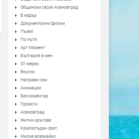
Kiss - Forever
"Bésame Mucho" Alfredo
Общински сесии Асеновград
Rodriguez Trio Live at Mon
преди 19 часа
В кадър
Jazz Festival
Документални филми
преди 19 часа
Пъзел
По пътя
Арт Момент
България в мен
От мерак
Вкусно
Направи сам
Анимации
Без коментар
Проекти
Асеновград
Житни кръгове
Компютърен свят
Мисия всезнайко