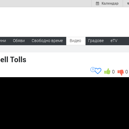
Календар
ини
Обяви
Свободно време
Видео
Градове
eTV
ll Tolls
0
0
0