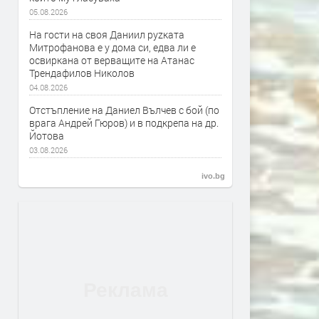
05.08.2026
На гости на своя Даниил руzката
Митрофанова е у дома си, едва ли е
освиркана от верващите на Атанас
Трендафилов Николов
04.08.2026
Отстъпление на Даниел Вълчев с бой (по
врага Андрей Гюров) и в подкрепа на др.
Йотова
03.08.2026
ivo.bg