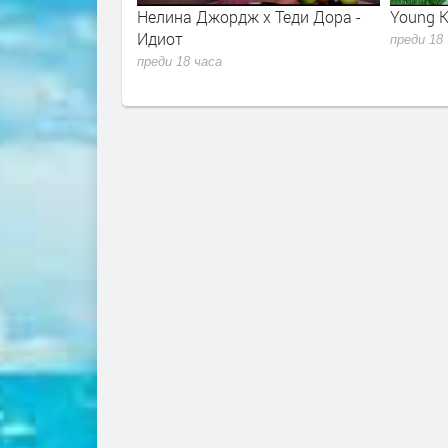
r - Sugar Talking
Нелина Джордж x Теди Дора -
Young K
lla 2026
Идиот
преди 18
преди 18 часа