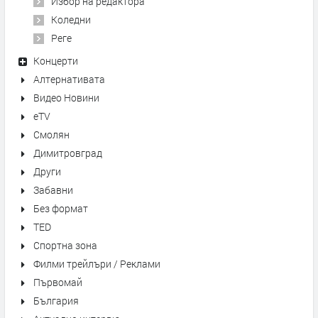
Избор на редактора
Коледни
Реге
Концерти
Алтернативата
Видео Новини
eTV
Смолян
Димитровград
Други
Забавни
Без формат
TED
Спортна зона
Филми трейлъри / Реклами
Първомай
България