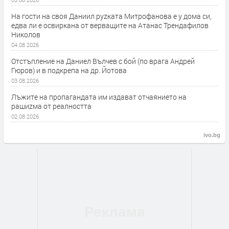
На гости на своя Даниил руzката Митрофанова е у дома си,
едва ли е освиркана от верващите на Атанас Трендафилов
Николов
04.08.2026
Отстъпление на Даниел Вълчев с бой (по врага Андрей
Гюров) и в подкрепа на др. Йотова
03.08.2026
Лъжите на пропагандата им издават отчаянието на
рашиzма от реалността
02.08.2026
ivo.bg