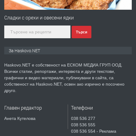
ПРЕДЛАГА
№4120 Магазин/Офис под наем в кв.
Любен Каравелов, Хасково-близо до
Сладки с орехи и овесени ядки
градската градина!
Търси
преди 2 дни
ПРЕДЛАГА
ПРОСТОРЕН ТРИСТАЕН
За Haskovo.NET
АПАРТАМЕНТ В НОВА СГРАДА КВ.
КУБА
Haskovo.NET е собственост на ЕСКОМ МЕДИА ГРУП ООД.
Всички статии, репортажи, интервюта и други текстови,
преди 3 дни
графични и видео материали, публикувани в сайта, са
собственост на Haskovo.NET, освен ако изрично е посочено
ПРЕДЛАГА
Продавам парцел в гр. Хасково кв.
друго.
Хисаря до ток, вода,канализация,
асфалт 0889 537 426
Главен редактор
Телефони
преди 3 дни
Анета Кутелова
038 536 277
038 536 555
ПРЕДЛАГА
СГЛОБЯВАНЕ НА МЕБЕЛИ.
038 536 554 - Реклама