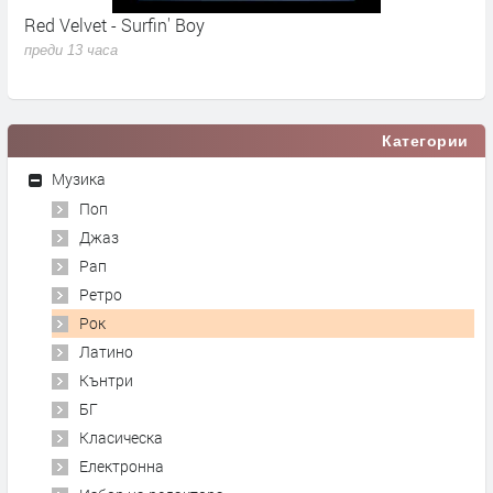
Red Velvet - Surfin' Boy
M
N
преди 13 часа
п
Категории
Музика
Поп
Джаз
Рап
Ретро
Рок
Латино
Кънтри
БГ
Класическа
Електронна