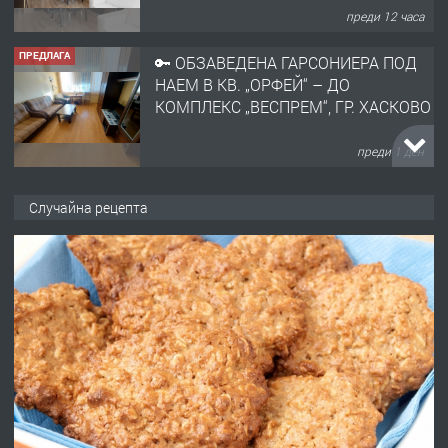
преди 12 часа
ПРЕДЛАГА
🔑 ОБЗАВЕДЕНА ГАРСОНИЕРА ПОД
НАЕМ В КВ. „ОРФЕЙ“ – ДО
КОМПЛЕКС „ВЕСПРЕМ“, ГР. ХАСКОВО
преди 1 ден
ПРЕДЛАГА
НАПЪЛНО ОБЗАВЕДЕН И
Случайна рецепта
ОБОРУДВАН ТРИСТАЕН
АПАРТАМЕНТ В ЦЕНТЪРА НА ГР.
ХАСКОВО
преди 2 дни
ПРЕДЛАГА
Давам гараж под наем
преди 2 дни