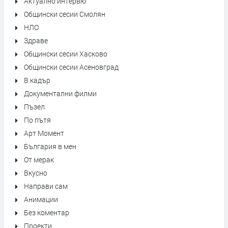
Актуално интервю
Общински сесии Смолян
НЛО
Здраве
Общински сесии Хасково
Общински сесии Асеновград
В кадър
Документални филми
Пъзел
По пътя
Арт Момент
България в мен
От мерак
Вкусно
Направи сам
Анимации
Без коментар
Проекти