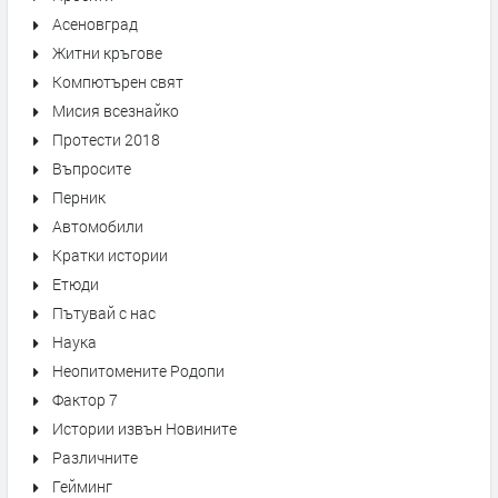
Асеновград
Житни кръгове
Компютърен свят
Мисия всезнайко
Протести 2018
Въпросите
Перник
Автомобили
Кратки истории
Етюди
Пътувай с нас
Наука
Неопитомените Родопи
Фактор 7
Истории извън Новините
Различните
Гейминг