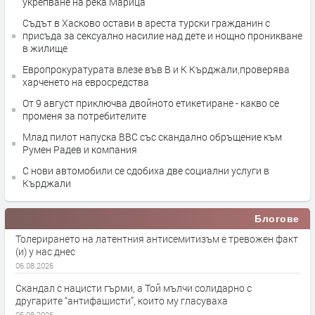
укрепване на река Марица
Съдът в Хасково остави в ареста турски гражданин с
присъда за сексуално насилие над дете и нощно проникване
в жилище
Европрокуратурата влезе във В и К Кърджали,проверява
харченето на евросредства
От 9 август приключва двойното етикетиране - какво се
променя за потребителите
Млад пилот напуска ВВС със скандално обръщение към
Румен Радев и компания
С нови автомобили се сдобиха две социални услуги в
Кърджали
Блогове
Толерирането на латентния антисемитизъм е тревожен факт
(и) у нас днес
06.08.2026
Скандал с нацисти гърми, а Той мълчи солидарно с
другарите “антифашисти”, които му гласуваха
05.08.2026