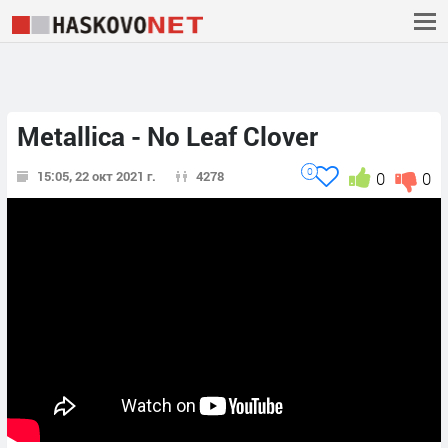
Metallica - No Leaf Clover
0
15:05, 22 окт 2021 г.
4278
0
0