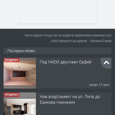
Нито една птица не се издига прекалено викоко със
собствените си криле. - Уилям Блейк
Последни обяви
ПРЕДЛАГА
Под НАЕМ двустаен Орфей
преди 12 часа
ПРЕДЛАГА
Нов апартамент на ул. Липа до
Езикова гимназия