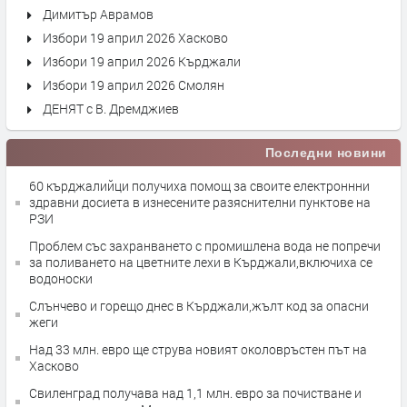
Димитър Аврамов
Избори 19 април 2026 Хасково
Избори 19 април 2026 Кърджали
Избори 19 април 2026 Смолян
ДЕНЯТ с В. Дремджиев
Последни новини
60 кърджалийци получиха помощ за своите електроннни
здравни досиета в изнесените разяснителни пунктове на
РЗИ
Проблем със захранването с промишлена вода не попречи
за поливането на цветните лехи в Кърджали,включиха се
водоноски
Слънчево и горещо днес в Кърджали,жълт код за опасни
жеги
Над 33 млн. евро ще струва новият околовръстен път на
Хасково
Свиленград получава над 1,1 млн. евро за почистване и