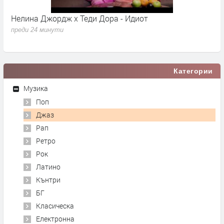
Нелина Джордж x Теди Дора - Идиот
Y
преди 24 минути
п
Категории
Музика
Поп
Джаз
Рап
Ретро
Рок
Латино
Кънтри
БГ
Класическа
Електронна