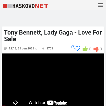
Tony Bennett, Lady Gaga - Love For
Sale
0
12:12, 21 сеп 2021 г.
8703
0
0