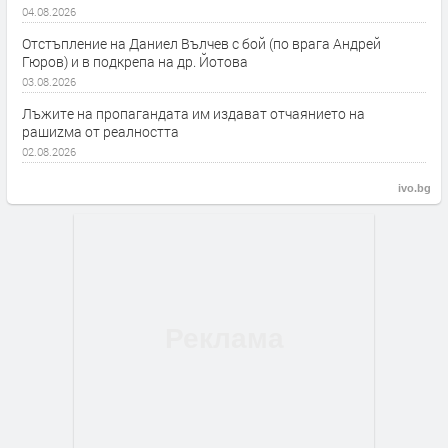
04.08.2026
Отстъпление на Даниел Вълчев с бой (по врага Андрей
Гюров) и в подкрепа на др. Йотова
03.08.2026
Лъжите на пропагандата им издават отчаянието на
рашиzма от реалността
02.08.2026
ivo.bg