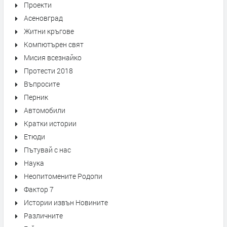
Проекти
Асеновград
Житни кръгове
Компютърен свят
Мисия всезнайко
Протести 2018
Въпросите
Перник
Автомобили
Кратки истории
Етюди
Пътувай с нас
Наука
Неопитомените Родопи
Фактор 7
Истории извън Новините
Различните