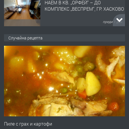
НАЕМ В КВ. „ОРФЕЙ“ – ДО
КОМПЛЕКС „ВЕСПРЕМ“, ГР. ХАСКОВО
преди 1 ден
ПРЕДЛАГА
НАПЪЛНО ОБЗАВЕДЕН И
Случайна рецепта
ОБОРУДВАН ТРИСТАЕН
АПАРТАМЕНТ В ЦЕНТЪРА НА ГР.
ХАСКОВО
преди 2 дни
ПРЕДЛАГА
Давам гараж под наем
преди 2 дни
ПРЕДЛАГА
№4120 Магазин/Офис под наем в кв.
Любен Каравелов, Хасково-близо до
Пиле с грах и картофи
градската градина!