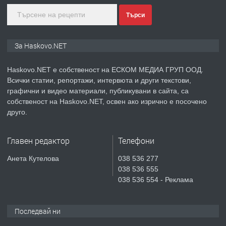
Търси
преди 3 дни
ПРЕДЛАГА
ПРОСТОРЕН ТРИСТАЕН
За Haskovo.NET
АПАРТАМЕНТ В НОВА СГРАДА КВ.
КУБА
Haskovo.NET е собственост на ЕСКОМ МЕДИА ГРУП ООД.
Всички статии, репортажи, интервюта и други текстови,
преди 3 дни
графични и видео материали, публикувани в сайта, са
собственост на Haskovo.NET, освен ако изрично е посочено
ПРЕДЛАГА
Продавам парцел в гр. Хасково кв.
друго.
Хисаря до ток, вода,канализация,
асфалт 0889 537 426
Главен редактор
Телефони
преди 3 дни
Анета Кутелова
038 536 277
038 536 555
ПРЕДЛАГА
СГЛОБЯВАНЕ НА МЕБЕЛИ.
038 536 554 - Реклама
Последвай ни
преди 3 дни