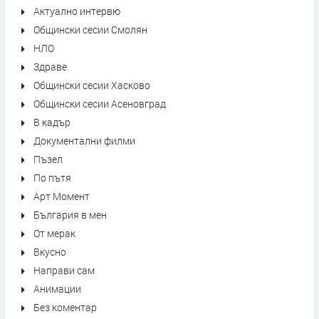
Актуално интервю
Общински сесии Смолян
НЛО
Здраве
Общински сесии Хасково
Общински сесии Асеновград
В кадър
Документални филми
Пъзел
По пътя
Арт Момент
България в мен
От мерак
Вкусно
Направи сам
Анимации
Без коментар