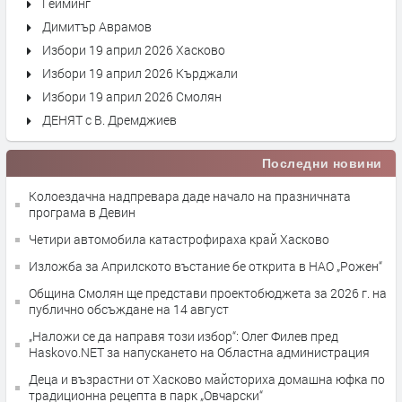
Гейминг
Димитър Аврамов
Избори 19 април 2026 Хасково
Избори 19 април 2026 Кърджали
Избори 19 април 2026 Смолян
ДЕНЯТ с В. Дремджиев
Последни новини
Колоездачна надпревара даде начало на празничната
програма в Девин
Четири автомобила катастрофираха край Хасково
Изложба за Априлското въстание бе открита в НАО „Рожен“
Община Смолян ще представи проектобюджета за 2026 г. на
публично обсъждане на 14 август
„Наложи се да направя този избор“: Олег Филев пред
Haskovo.NET за напускането на Областна администрация
Деца и възрастни от Хасково майсториха домашна юфка по
традиционна рецепта в парк „Овчарски“