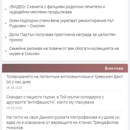
/ВИДЕО/ Схемата с фалшиви родопски лечители и
чудодейни мехлеми продължава
Осем подпорни стени вече укрепват ремонтирания път
Рудозем – Смолян
Доли Партън получава престижна награда за цялостен
принос
Семейна реликва на повече от век обогати колекцията на
музея в Смолян
Блогове
Толерирането на латентния антисемитизъм е тревожен факт
(и) у нас днес
06.08.2026
Скандал с нацисти гърми, а Той мълчи солидарно с
другарите “антифашисти”, които му гласуваха
05.08.2026
На гости на своя Даниил руzката Митрофанова е у дома си,
едва ли е освиркана от верващите на Атанас Трендафилов
Николов