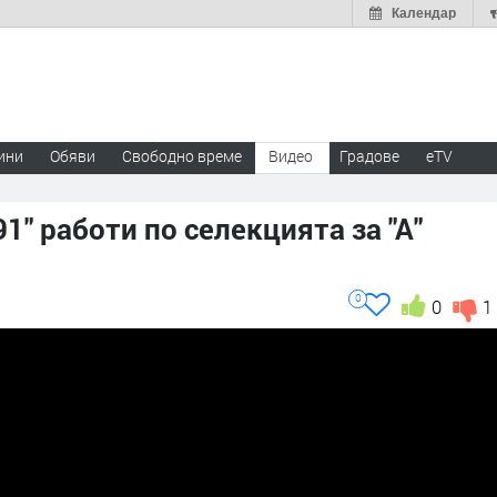
Календар
ини
Обяви
Свободно време
Видео
Градове
eTV
1" работи по селекцията за "А"
0
0
1