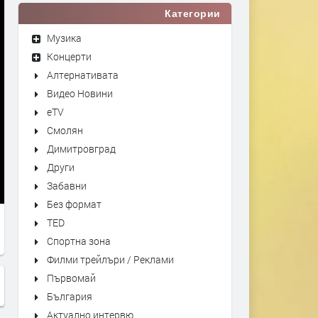
Категории
Музика
Концерти
Алтернативата
Видео Новини
eTV
Смолян
Димитровград
Други
Забавни
Без формат
TED
Спортна зона
Филми трейлъри / Реклами
Първомай
България
Актуално интервю