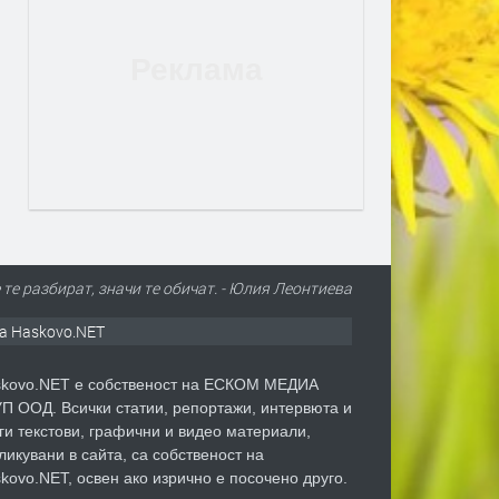
е те разбират, значи те обичат. - Юлия Леонтиева
а Haskovo.NET
kovo.NET е собственост на ЕСКОМ МЕДИА
П ООД. Всички статии, репортажи, интервюта и
ги текстови, графични и видео материали,
ликувани в сайта, са собственост на
kovo.NET, освен ако изрично е посочено друго.