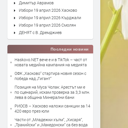
Димитър Аврамов
Избори 19 април 2026 Хасково
Избори 19 април 2026 Кърджали
Избори 19 април 2026 Смолян
ДЕНЯТ с В. Дремджиев
Последни новини
Haskovo.NET вече е и в TikTok – част от
новата медийна кампания на медията
ОФК „Хасково“ стартира новия сезон с
победа над „Гигант“
Позиция на Муса Чолак: Арестът ми е
по сценарий, искам проверка за 3,3 млн.
лева в община Минерални бани
РИОСВ – Хасково наложи санкции за 14
420 евро през юли
Части от „Младежки хълм“, „Хисаря“,
„Тракийски“ и „Македонски“ са без вода