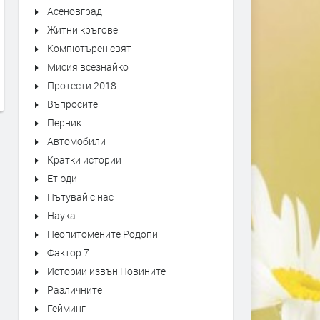
Асеновград
Житни кръгове
Първо издание на „Записки по
Оставиха в ареста трима
българските въстания“ от 1892
мъже, обвинени в побой 
Компютърен свят
г. може да се види в архива на
спасител. Роднините им
Мисия всезнайко
Кърджали
окупираха съда
Протести 2018
преди 1 седмица
преди 1 седмица
Въпросите
Перник
Автомобили
Кратки истории
Етюди
Пътувай с нас
Наука
Неопитомените Родопи
Фактор 7
Истории извън Новините
Различните
Гейминг