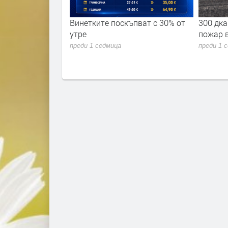
ремериха сили в
Винетките поскъпват с 30% от
300 дка
 академия 2026"
утре
пожар 
преди 1 седмица
преди 1 