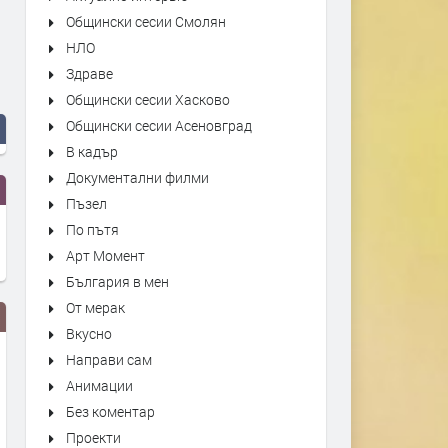
Общински сесии Смолян
НЛО
Здраве
Общински сесии Хасково
Общински сесии Асеновград
В кадър
Документални филми
Пъзел
По пътя
Арт Момент
България в мен
От мерак
Вкусно
Направи сам
Анимации
Без коментар
Проекти