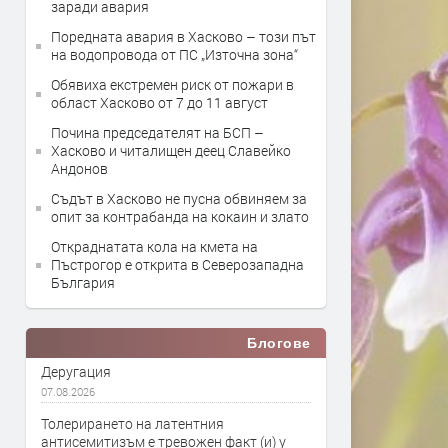
заради авария
Поредната авария в Хасково – този път
на водопровода от ПС „Източна зона“
Обявиха екстремен риск от пожари в
област Хасково от 7 до 11 август
Почина председателят на БСП –
Хасково и читалищен деец Славейко
Андонов
Съдът в Хасково не пусна обвиняем за
опит за контрабанда на кокаин и злато
Откраднатата кола на кмета на
Пъстрогор е открита в Северозападна
България
Блогове
Деругация
07.08.2026
Толерирането на латентния
антисемитизъм е тревожен факт (и) у