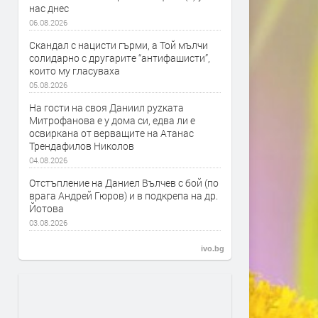
нас днес
06.08.2026
Скандал с нацисти гърми, а Той мълчи
солидарно с другарите “антифашисти”,
които му гласуваха
05.08.2026
На гости на своя Даниил руzката
Митрофанова е у дома си, едва ли е
освиркана от верващите на Атанас
Трендафилов Николов
04.08.2026
Отстъпление на Даниел Вълчев с бой (по
врага Андрей Гюров) и в подкрепа на др.
Йотова
03.08.2026
ivo.bg