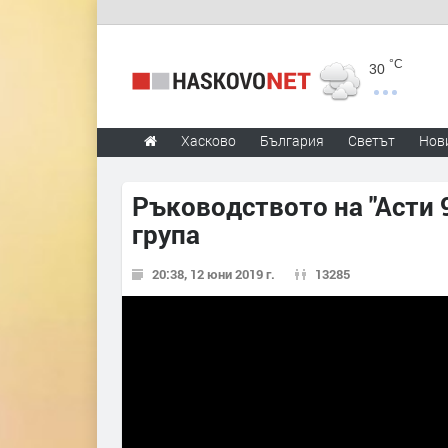
°C
30
Хасково
България
Светът
Нов
Ръководството на "Асти 9
група
20:38, 12 юни 2019 г.
13285