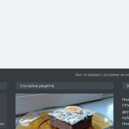
Ако ти вярват, въпреки че н
Случайна рецепта
З
Has
ГРУ
дру
пуб
Has
ден