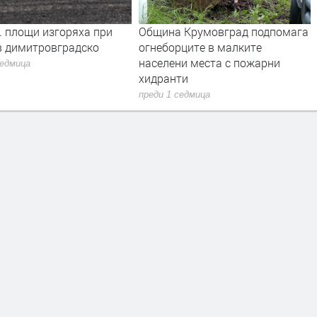
. площи изгоряха при
Община Крумовград подпомага
в димитровградско
огнеборците в малките
населени места с пожарни
седмица
хидранти
преди 1 седмица