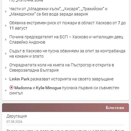
Части от „Младежки хълм“, „Хисаря“, „Тракийски“ и
„Македонски“ са без вода заради авария
Обявиха екстремен риск от пожари в област Хасково от 7 до
11 август
Почина председателят на БСП – Хасково и читалищен деец
Славейко Андонов
Съдът в Хасково не пусна обвиняем за опит за контрабанда
на кокаин и злато
Откраднатата кола на кмета на Пъстрогор е открита в
Северозападна България
Linkin Park разказват историята на своето завръщане
Madonna и Kylie Minogue пуснаха първия си съвместен
сингъл
Блогове
Деругация
07.08.2026