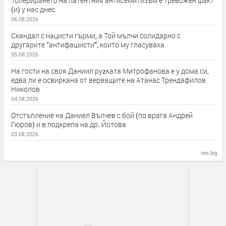
Толерирането на латентния антисемитизъм е тревожен факт
(и) у нас днес
06.08.2026
Скандал с нацисти гърми, а Той мълчи солидарно с
другарите “антифашисти”, които му гласуваха
05.08.2026
На гости на своя Даниил руzката Митрофанова е у дома си,
едва ли е освиркана от верващите на Атанас Трендафилов
Николов
04.08.2026
Отстъпление на Даниел Вълчев с бой (по врага Андрей
Гюров) и в подкрепа на др. Йотова
03.08.2026
ivo.bg