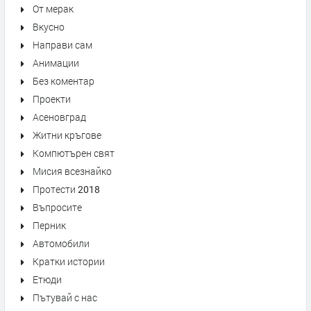
От мерак
Вкусно
Направи сам
Анимации
Без коментар
Проекти
Асеновград
Житни кръгове
Компютърен свят
Мисия всезнайко
Протести 2018
Въпросите
Перник
Автомобили
Кратки истории
Етюди
Пътувай с нас