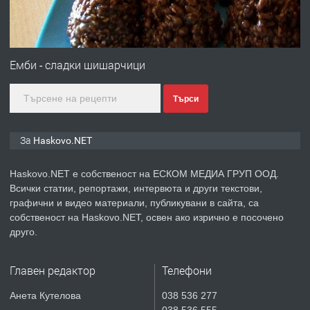
преди 3 дни
ПРЕДЛАГА
№4120 Магазин/Офис под наем в
кв. Любен Каравелов, Хасково-близо
Емби - сладки шишарчици
до градската градина!
Търси
преди 3 дни
ПРЕДЛАГА
ПРОСТОРЕН ТРИСТАЕН
За Haskovo.NET
АПАРТАМЕНТ В НОВА СГРАДА КВ.
КУБА
Haskovo.NET е собственост на ЕСКОМ МЕДИА ГРУП ООД.
Всички статии, репортажи, интервюта и други текстови,
преди 4 дни
графични и видео материали, публикувани в сайта, са
собственост на Haskovo.NET, освен ако изрично е посочено
ПРЕДЛАГА
Продавам парцел в гр. Хасково кв.
друго.
Хисаря до ток, вода,канализация,
асфалт 0889 537 426
Главен редактор
Телефони
преди 4 дни
Анета Кутелова
038 536 277
038 536 555