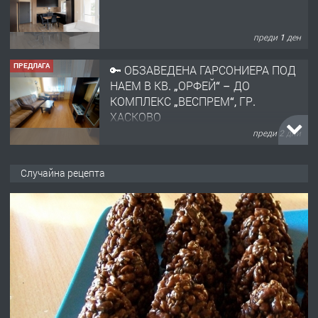
преди 1 ден
ПРЕДЛАГА
🔑 ОБЗАВЕДЕНА ГАРСОНИЕРА ПОД
НАЕМ В КВ. „ОРФЕЙ“ – ДО
КОМПЛЕКС „ВЕСПРЕМ“, ГР.
ХАСКОВО
преди 2 дни
ПРЕДЛАГА
НАПЪЛНО ОБЗАВЕДЕН И
Случайна рецепта
ОБОРУДВАН ТРИСТАЕН
АПАРТАМЕНТ В ЦЕНТЪРА НА ГР.
ХАСКОВО
преди 3 дни
ПРЕДЛАГА
Давам гараж под наем