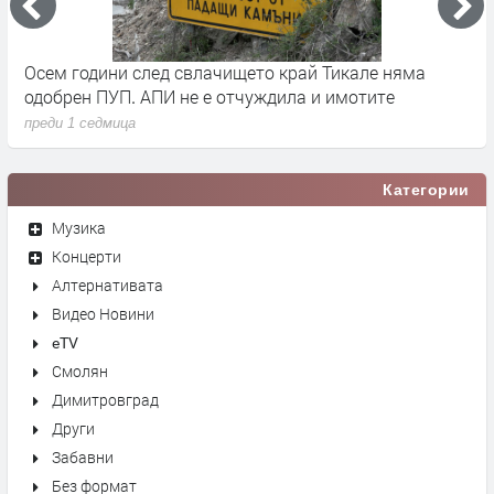
че
Осем години след свлачището край Тикале няма
Т
одобрен ПУП. АПИ не е отчуждила и имотите
с
преди 1 седмица
п
Категории
Музика
Концерти
Алтернативата
Видео Новини
eTV
Смолян
Димитровград
Други
Забавни
Без формат