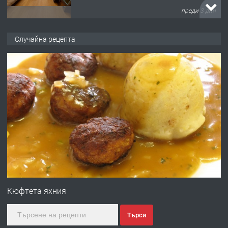
преди 3 дни
ПРЕДЛАГА
НАПЪЛНО ОБЗАВЕДЕН И
Случайна рецепта
ОБОРУДВАН ТРИСТАЕН
АПАРТАМЕНТ В ЦЕНТЪРА НА ГР.
ХАСКОВО
преди 4 дни
ПРЕДЛАГА
Давам гараж под наем
преди 4 дни
ПРЕДЛАГА
№4120 Магазин/Офис под наем в кв.
Любен Каравелов, Хасково-близо до
Кюфтета яхния
градската градина!
Търси
преди 4 дни