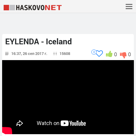
EYLENDA - Iceland
0
16:37, 26 сеп 2017 г.
15608
0
0