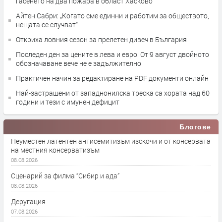
гасенето на два пожара в област Хасково
Айтен Сабри: „Когато сме единни и работим за обществото,
нещата се случват“
Откриха ловния сезон за прелетен дивеч в България
Последен ден за цените в лева и евро: От 9 август двойното
обозначаване вече не е задължително
Практичен начин за редактиране на PDF документи онлайн
Най-застрашени от западнонилска треска са хората над 60
години и тези с имунен дефицит
Блогове
Неуместен латентен антисемитизъм изскочи и от консервата
на местния консерватизъм
08.08.2026
Сценарий за филма “Сибир и ада”
08.08.2026
Деругация
07.08.2026