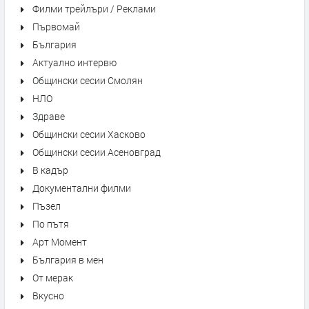
Филми трейлъри / Реклами
Първомай
България
Актуално интервю
Общински сесии Смолян
НЛО
Здраве
Общински сесии Хасково
Общински сесии Асеновград
В кадър
Документални филми
Пъзел
По пътя
Арт Момент
България в мен
От мерак
Вкусно