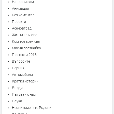
Направи сам
Анимации
Без коментар
Проекти
Асеновград
Житни кръгове
Компютърен свят
Мисия всезнайко
Протести 2018
Въпросите
Перник
Автомобили
Кратки истории
Етюди
Пътувай с нас
Наука
Неопитомените Родопи