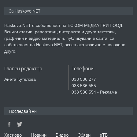
ПРЕДЛАГА
ПРОСТОРЕН ТРИСТАЕН
За Haskovo.NET
АПАРТАМЕНТ В НОВА СГРАДА КВ.
КУБА
Haskovo.NET е собственост на ЕСКОМ МЕДИА ГРУП ООД.
Всички статии, репортажи, интервюта и други текстови,
преди 5 дни
графични и видео материали, публикувани в сайта, са
собственост на Haskovo.NET, освен ако изрично е посочено
ПРЕДЛАГА
Продавам парцел в гр. Хасково кв.
друго.
Хисаря до ток, вода,канализация,
асфалт 0889 537 426
Главен редактор
Телефони
преди 5 дни
Анета Кутелова
038 536 277
038 536 555
ПРЕДЛАГА
СГЛОБЯВАНЕ НА МЕБЕЛИ.
038 536 554 - Реклама
Последвай ни
преди 5 дни
ПРЕДЛАГА
№4119 Едностаен обзаведен
Хасково
Новини
Видео
Обяви
еТВ