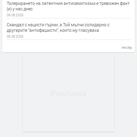
Толерирането на латентния антисемитизъм е тревожен факт
(и) у нас днес
06.08.2026
Скандал с нацисти гърми, а Той мълчи солидарно с
другарите “антифашисти”, които му гласуваха
05.08.2026
ivo.bg