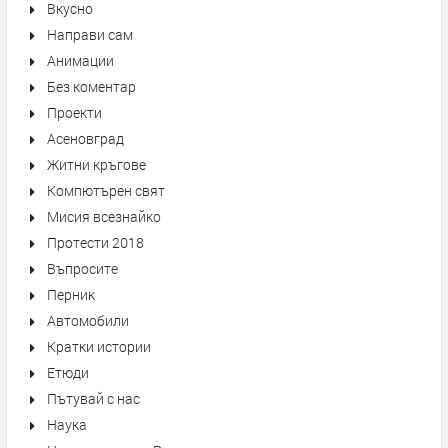
Вкусно
Направи сам
Анимации
Без коментар
Проекти
Асеновград
Житни кръгове
Компютърен свят
Мисия всезнайко
Протести 2018
Въпросите
Перник
Автомобили
Кратки истории
Етюди
Пътувай с нас
Наука