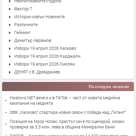
Неопитомените Родопи
Фактор 7
Истории извън Новините
Различните
Гейминг
Димитър Аврамов
Избори 19 април 2026 Хасково
Избори 19 април 2026 Кърджали
Избори 19 април 2026 Смолян
ДЕНЯТ с В. Дремджиев
Последни новини
Haskovo.NET вече е и в TikTok – част от новата медийна
кампания на медията
ОФК „Хасково“ стартира новия сезон с победа над „Гигант“
Позиция на Муса Чолак: Арестът ми е по сценарий, искам
проверка за 3,3 млн. лева в община Минерални бани
РИОСВ – Хасково наложи санкции за 14 420 евро през юли