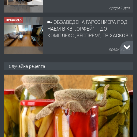
преди 1 ден
ПРЕДЛАГА
🔑 ОБЗАВЕДЕНА ГАРСОНИЕРА ПОД
НАЕМ В КВ. „ОРФЕЙ“ – ДО
КОМПЛЕКС „ВЕСПРЕМ“, ГР. ХАСКОВО
преди 2 дни
ПРЕДЛАГА
НАПЪЛНО ОБЗАВЕДЕН И
Случайна рецепта
ОБОРУДВАН ТРИСТАЕН
АПАРТАМЕНТ В ЦЕНТЪРА НА ГР.
ХАСКОВО
преди 3 дни
ПРЕДЛАГА
Давам гараж под наем
преди 3 дни