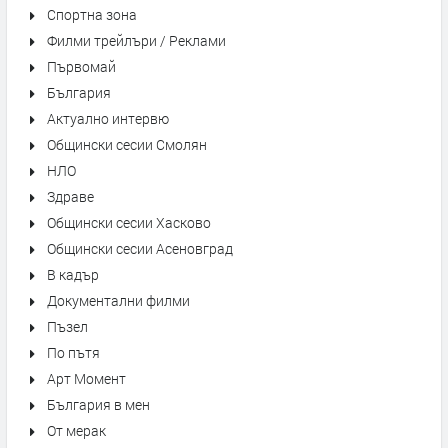
Спортна зона
Филми трейлъри / Реклами
Първомай
България
Актуално интервю
Общински сесии Смолян
НЛО
Здраве
Общински сесии Хасково
Общински сесии Асеновград
В кадър
Документални филми
Пъзел
По пътя
Арт Момент
България в мен
От мерак