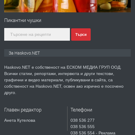
ПРЕДЛАГА
№4120 Магазин/Офис под наем в кв.
Любен Каравелов, Хасково-близо до
Пикантни чушки
градската градина!
Търси
преди 3 дни
ПРЕДЛАГА
ПРОСТОРЕН ТРИСТАЕН
За Haskovo.NET
АПАРТАМЕНТ В НОВА СГРАДА КВ.
КУБА
Haskovo.NET е собственост на ЕСКОМ МЕДИА ГРУП ООД.
Всички статии, репортажи, интервюта и други текстови,
преди 4 дни
графични и видео материали, публикувани в сайта, са
собственост на Haskovo.NET, освен ако изрично е посочено
ПРЕДЛАГА
Продавам парцел в гр. Хасково кв.
друго.
Хисаря до ток, вода,канализация,
асфалт 0889 537 426
Главен редактор
Телефони
преди 4 дни
Анета Кутелова
038 536 277
038 536 555
ПРЕДЛАГА
СГЛОБЯВАНЕ НА МЕБЕЛИ.
038 536 554 - Реклама