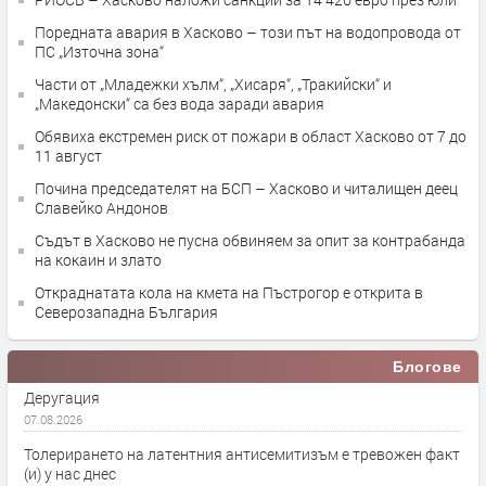
Поредната авария в Хасково – този път на водопровода от
ПС „Източна зона“
Части от „Младежки хълм“, „Хисаря“, „Тракийски“ и
„Македонски“ са без вода заради авария
Обявиха екстремен риск от пожари в област Хасково от 7 до
11 август
Почина председателят на БСП – Хасково и читалищен деец
Славейко Андонов
Съдът в Хасково не пусна обвиняем за опит за контрабанда
на кокаин и злато
Откраднатата кола на кмета на Пъстрогор е открита в
Северозападна България
Блогове
Деругация
07.08.2026
Толерирането на латентния антисемитизъм е тревожен факт
(и) у нас днес