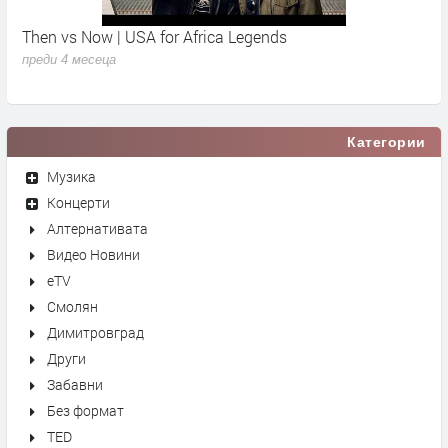
Then vs Now | USA for Africa Legends
К
преди 4 месеца
п
Категории
Музика
Концерти
Алтернативата
Видео Новини
eTV
Смолян
Димитровград
Други
Забавни
Без формат
TED