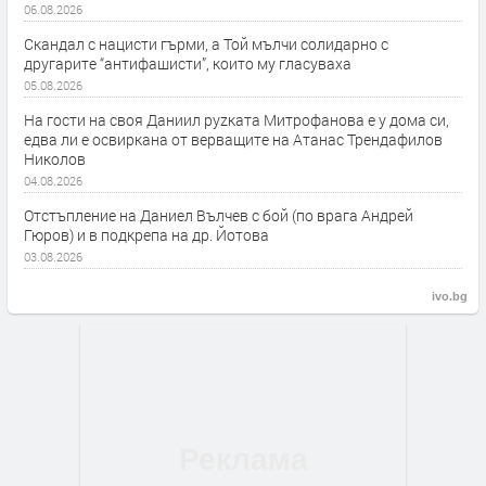
06.08.2026
Скандал с нацисти гърми, а Той мълчи солидарно с
другарите “антифашисти”, които му гласуваха
05.08.2026
На гости на своя Даниил руzката Митрофанова е у дома си,
едва ли е освиркана от верващите на Атанас Трендафилов
Николов
04.08.2026
Отстъпление на Даниел Вълчев с бой (по врага Андрей
Гюров) и в подкрепа на др. Йотова
03.08.2026
ivo.bg