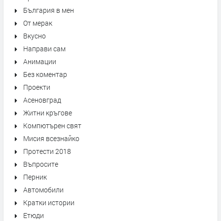
България в мен
От мерак
Вкусно
Направи сам
Анимации
Без коментар
Проекти
Асеновград
Житни кръгове
Компютърен свят
Мисия всезнайко
Протести 2018
Въпросите
Перник
Автомобили
Кратки истории
Етюди