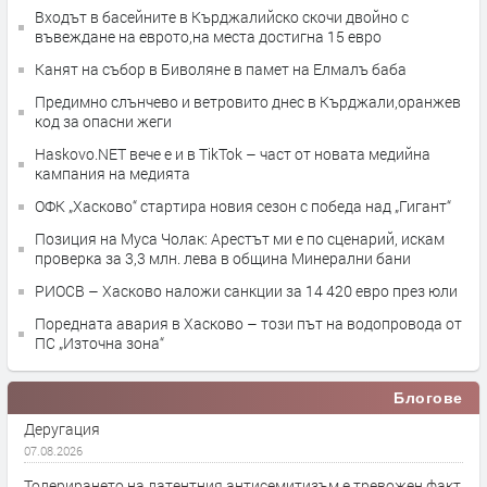
Входът в басейните в Кърджалийско скочи двойно с
въвеждане на еврото,на места достигна 15 евро
Канят на събор в Биволяне в памет на Елмалъ баба
Предимно слънчево и ветровито днес в Кърджали,оранжев
код за опасни жеги
Haskovo.NET вече е и в TikTok – част от новата медийна
кампания на медията
ОФК „Хасково“ стартира новия сезон с победа над „Гигант“
Позиция на Муса Чолак: Арестът ми е по сценарий, искам
проверка за 3,3 млн. лева в община Минерални бани
РИОСВ – Хасково наложи санкции за 14 420 евро през юли
Поредната авария в Хасково – този път на водопровода от
ПС „Източна зона“
Блогове
Деругация
07.08.2026
Толерирането на латентния антисемитизъм е тревожен факт