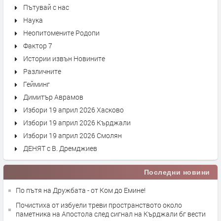
Пътувай с нас
Наука
Неопитомените Родопи
Фактор 7
Истории извън Новините
Различните
Гейминг
Димитър Аврамов
Избори 19 април 2026 Хасково
Избори 19 април 2026 Кърджали
Избори 19 април 2026 Смолян
ДЕНЯТ с В. Дремджиев
Последни новини
По пътя на Дружбата - от Ком до Емине!
Почистиха от избуели треви пространството около
паметника на Апостола след сигнал на Кърджали бг вести