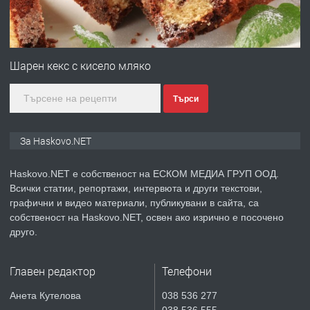
преди 3 дни
ПРЕДЛАГА
№4120 Магазин/Офис под наем в кв.
Любен Каравелов, Хасково-близо до
Шарен кекс с кисело мляко
градската градина!
Търси
преди 3 дни
ПРЕДЛАГА
ПРОСТОРЕН ТРИСТАЕН
За Haskovo.NET
АПАРТАМЕНТ В НОВА СГРАДА КВ.
КУБА
Haskovo.NET е собственост на ЕСКОМ МЕДИА ГРУП ООД.
Всички статии, репортажи, интервюта и други текстови,
преди 4 дни
графични и видео материали, публикувани в сайта, са
собственост на Haskovo.NET, освен ако изрично е посочено
ПРЕДЛАГА
Продавам парцел в гр. Хасково кв.
друго.
Хисаря до ток, вода,канализация,
асфалт 0889 537 426
Главен редактор
Телефони
преди 4 дни
Анета Кутелова
038 536 277