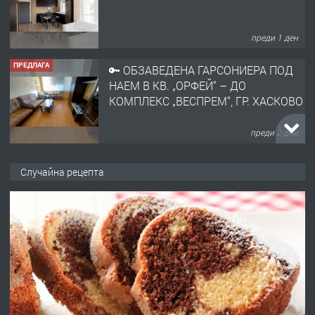
преди 1 ден
ПРЕДЛАГА
🔑 ОБЗАВЕДЕНА ГАРСОНИЕРА ПОД
НАЕМ В КВ. „ОРФЕЙ“ – ДО
КОМПЛЕКС „ВЕСПРЕМ“, ГР. ХАСКОВО
преди 2 дни
ПРЕДЛАГА
НАПЪЛНО ОБЗАВЕДЕН И
Случайна рецепта
ОБОРУДВАН ТРИСТАЕН
АПАРТАМЕНТ В ЦЕНТЪРА НА ГР.
ХАСКОВО
преди 3 дни
ПРЕДЛАГА
Давам гараж под наем