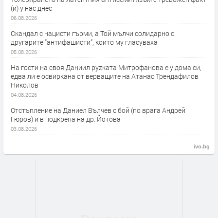
(и) у нас днес
06.08.2026
Скандал с нацисти гърми, а Той мълчи солидарно с
другарите “антифашисти”, които му гласуваха
05.08.2026
На гости на своя Даниил руzката Митрофанова е у дома си,
едва ли е освиркана от верващите на Атанас Трендафилов
Николов
04.08.2026
Отстъпление на Даниел Вълчев с бой (по врага Андрей
Гюров) и в подкрепа на др. Йотова
03.08.2026
ivo.bg