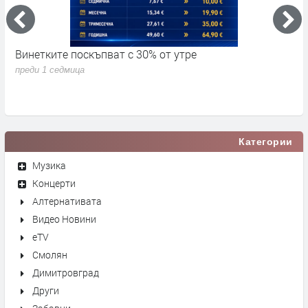
Винетките поскъпват с 30% от утре
3
д
преди 1 седмица
п
Категории
Музика
Концерти
Алтернативата
Видео Новини
eTV
Смолян
Димитровград
Други