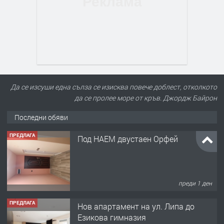
Да се изсуши една сълза се изисква повече доблест, отколкото
да се пролее море от кръв. Джордж Байрон
Последни обяви
ПРЕДЛАГА
Под НАЕМ двустаен Орфей
преди 1 ден
ПРЕДЛАГА
Нов апартамент на ул. Липа до
Езикова гимназия