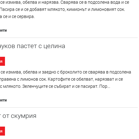
се измива, обелва и нарязва. Сварява се в подсолена вода и се
Пасира се и се добавят млякото, кимионът и лимоновият сок.
 се и се сервира.
чети
уков пастет с целина
ия
се измива, обелва и заедно с броколито се сварява в подсолена
правена с лимонов сок. Картофите се обелват, нарязват и се
с млякото. Зеленчуците се събират и се пасират. Пор...
чети
 от скумрия
ия