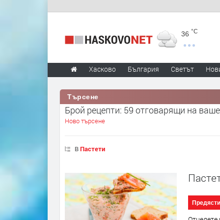
°C
36
Хасково
България
Светът
Нов
Търсене
Брой рецепти: 59 отговарящи на ваше
Ново търсене
В
Пастети
Пастет
Предяст
Отцедете 