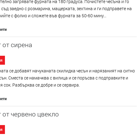
елно загрявате фурната на 180 градуса. Почистете чесъна и го
 съд заедно с розмарина, мащерката, зехтина и ги подправете на
рийте с фолио и сложете във фурната за 50-60 мину...
чети
 от сирена
ия
ата се добавят начуканата скилидка чесън и нарязаният на ситно
сън. Сместа се намачква с вилица и се поръсва с подправките и
 сок. Разбърква се добре и се сервира.
чети
 от червено цвекло
ия