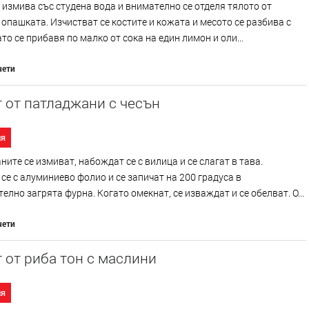
 измива със студена вода и внимателно се отделя тялото от
 опашката. Изчистват се костите и кожата и месото се разбива с
ато се прибавя по малко от сока на един лимон и оли...
чети
 от патладжани с чесън
ия
ите се измиват, набождат се с вилица и се слагат в тава.
се с алуминиево фолио и се запичат на 200 градуса в
елно загрята фурна. Когато омекнат, се изваждат и се обелват. О...
чети
 от риба тон с маслини
ия