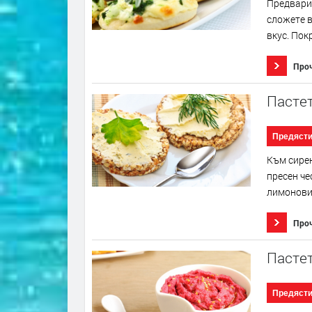
Предварит
сложете в
вкус. Пок
Про
Пастет
Предяст
Към сирен
пресен че
лимоновия
Про
Пастет
Предяст