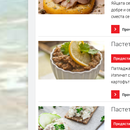
Яйцата се
добре и с
сместа се
Про
Пасте
Предяст
Патладжан
Изпичат с
картофът.
Про
Пастет
Предяст