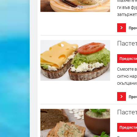
Махнете к
ги във фу
запържете
Про
Пастет
Предяст
Смесете в
ситно нар
скълцания
Про
Пастет
Предяст