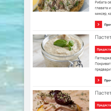
Рибата се
главата и
миксер, к
Про
Пастет
Предяст
Патладжан
Покриват 
предварит
Про
Пастет
Предяст