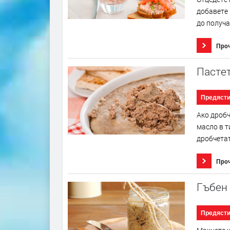
добавете 
до получа
Про
Пастет
Предяст
Ако дробч
масло в т
дробчетат
Про
Гъбен 
Предяст