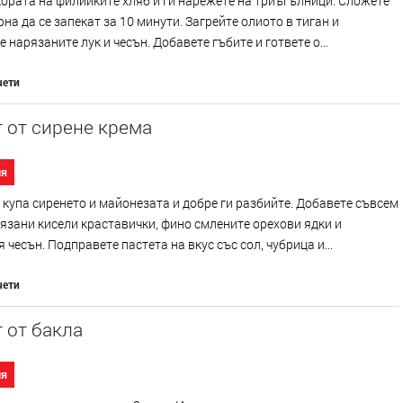
ората на филийките хляб и ги нарежете на триъгълници. Сложете
рна да се запекат за 10 минути. Загрейте олиото в тиган и
 нарязаните лук и чесън. Добавете гъбите и гответе о...
чети
 от сирене крема
ия
 купа сиренето и майонезата и добре ги разбийте. Добавете съвсем
язани кисели краставички, фино смлените орехови ядки и
 чесън. Подправете пастета на вкус със сол, чубрица и...
чети
 от бакла
ия