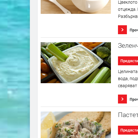
Цвеклото 
отцежда. 
Разбърква
Про
Зеленч
Предяст
Целината 
вода, под
сваряват 
Про
Пастет
Предяст