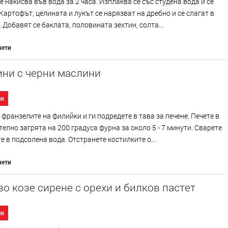
е накисва във вода за 2 часа. Изплаква се със студена вода и се
Картофът, целината и лукът се нарязват на дребно и се слагат в
 Добавят се баклата, половината зехтин, солта...
чети
ини с черни маслини
ия
франзелите на филийки и ги подредете в тава за печене. Печете в
елно загрята на 200 градуса фурна за около 5 - 7 минути. Сварете
е в подсолена вода. Отстранете костилките о...
чети
о козе сирене с орехи и билков пастет
ия