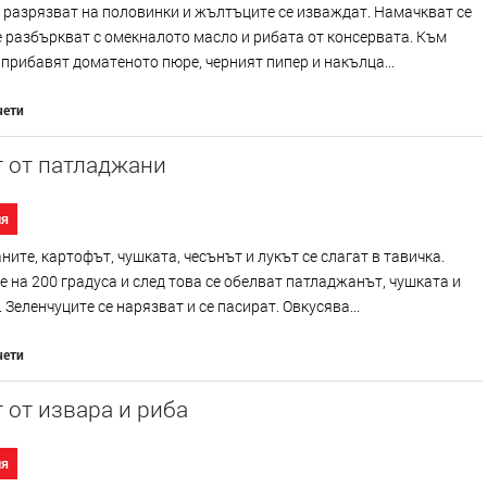
 разрязват на половинки и жълтъците се изваждат. Намачкват се
е разбъркват с омекналото масло и рибата от консервата. Към
 прибавят доматеното пюре, черният пипер и накълца...
чети
т от патладжани
ия
ите, картофът, чушката, чесънът и лукът се слагат в тавичка.
е на 200 градуса и след това се обелват патладжанът, чушката и
 Зеленчуците се нарязват и се пасират. Овкусява...
чети
 от извара и риба
ия