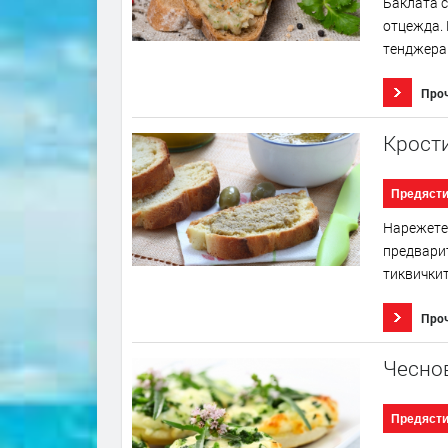
Баклата с
отцежда. 
тенджера.
Про
Крост
Предяст
Нарежете 
предварит
тиквичкит
Про
Чеснов
Предяст