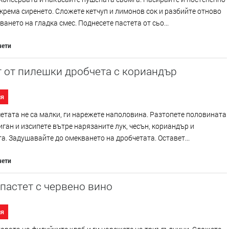
крема сиренето. Сложете кетчуп и лимонов сок и разбийте отново
ването на гладка смес. Поднесете пастета от сьо...
чети
 от пилешки дробчета с кориандър
ия
етата не са малки, ги нарежете наполовина. Разтопете половината
иган и изсипете вътре нарязаните лук, чесън, кориандър и
а. Задушавайте до омекването на дробчетата. Оставет...
чети
пастет с червено вино
ия