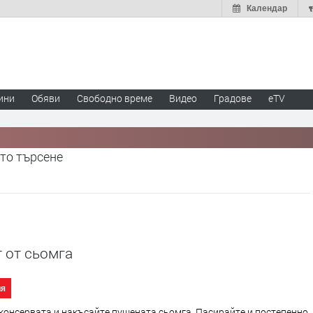
Календар
ини
Обяви
Свободно време
Видео
Градове
eTV
то търсене
 от сьомга
ия
консервата и накъсайте пушената сьомга. Пасирайте и постепенно