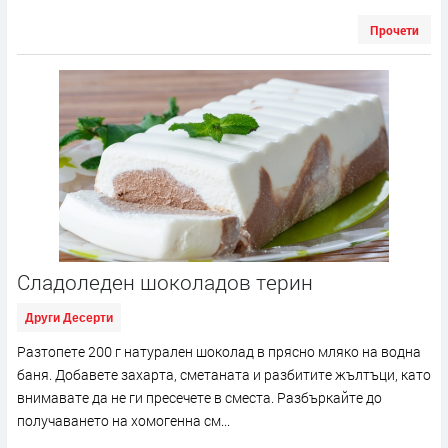
Прочети
Сладоледен шоколадов терин
Други Десерти
Разтопете 200 г натурален шоколад в прясно мляко на водна
баня. Добавете захарта, сметаната и разбитите жълтъци, като
внимавате да не ги пресечете в сместа. Разбъркайте до
получаването на хомогенна см...