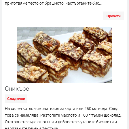
приготвяме тесто от брашното, настърганите бис...
Прочети
Сникърс
Сладкиши
На силен котлон се разтваря захарта във 250 мл вода. След
това се намалява. Разтопете маслото и 100 г тъмен шоколад.
Отстранете съда от огъня и добавете счуканите бисквити и
нарязаните печени фъстъци....