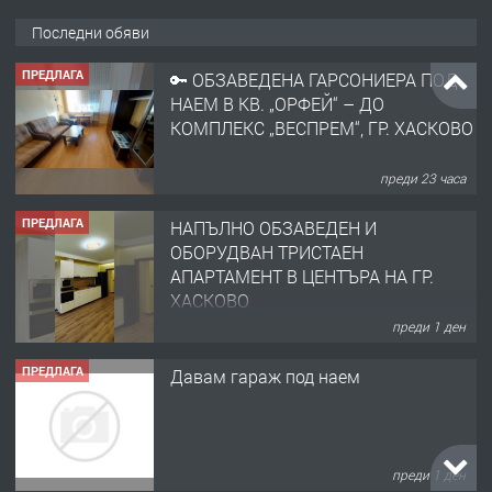
Последни обяви
преди 23 часа
ПРЕДЛАГА
НАПЪЛНО ОБЗАВЕДЕН И
ОБОРУДВАН ТРИСТАЕН
АПАРТАМЕНТ В ЦЕНТЪРА НА ГР.
ХАСКОВО
преди 1 ден
ПРЕДЛАГА
Давам гараж под наем
преди 1 ден
ПРЕДЛАГА
№4120 Магазин/Офис под наем в кв.
Любен Каравелов, Хасково-близо до
градската градина!
преди 2 дни