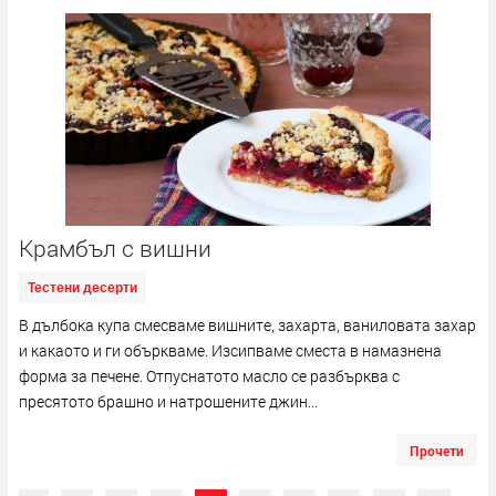
Крамбъл с вишни
Тестени десерти
В дълбока купа смесваме вишните, захарта, ваниловата захар
и какаото и ги объркваме. Изсипваме сместа в намазнена
форма за печене. Отпуснатото масло се разбърква с
пресятото брашно и натрошените джин...
Прочети