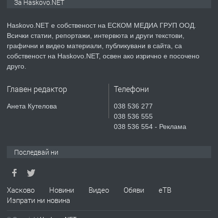
За Haskovo.NET
апартамент под наем в кв.
Училищни, гр. Хасково.
Haskovo.NET е собственост на ЕСКОМ МЕДИА ГРУП ООД.
Всички статии, репортажи, интервюта и други текстови,
преди 3 дни
графични и видео материали, публикувани в сайта, са
собственост на Haskovo.NET, освен ако изрично е посочено
ПРЕДЛАГА
Къртене на бетон! Събаряне на
друго.
сгради!
Главен редактор
Телефони
преди 3 дни
Анета Кутелова
038 536 277
038 536 555
ПРЕДЛАГА
Апартамент за продажба
038 536 554 - Реклама
Последвай ни
преди 6 дни
Хасково
Новини
Видео
Обяви
еТВ
Изпрати ни новина