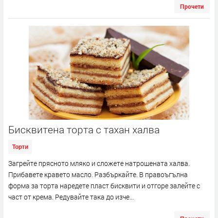
Прочети
Бисквитена торта с тахан халва
Торти
Загрейте прясното мляко и сложете натрошената халва.
Прибавете кравето масло. Разбъркайте. В правоъгълна
форма за торта наредете пласт бисквити и отгоре залейте с
част от крема. Редувайте така до изче...