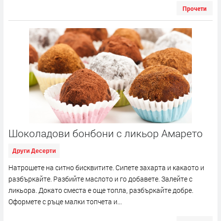
Прочети
Шоколадови бонбони с ликьор Амарето
Други Десерти
Натрошете на ситно бисквитите. Сипете захарта и какаото и
разбъркайте. Разбийте маслото и го добавете. Залейте с
ликьора. Докато сместа е още топла, разбъркайте добре.
Оформете с ръце малки топчета и...