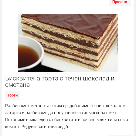
Прочети
Бисквитена торта с течен шоколад и
сметана
Торти
Разбиваме сметаната с миксер, добавяме течния шоколад и
захарта и разбиваме до получаване на хомогенна смес.
Потапяме всяка една от бисквитите в прясно мляко или сок от
компот. Редуват се в тава ред б...