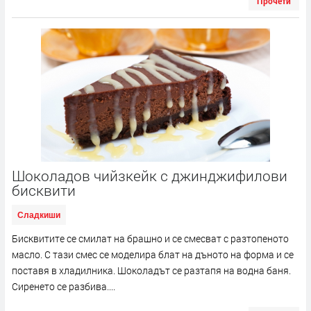
Прочети
Шоколадов чийзкейк с джинджифилови
бисквити
Сладкиши
Бисквитите се смилат на брашно и се смесват с разтопеното
масло. С тази смес се моделира блат на дъното на форма и се
поставя в хладилника. Шоколадът се разтапя на водна баня.
Сиренето се разбива....