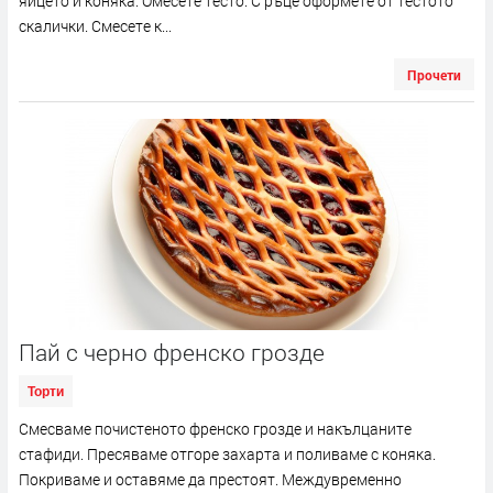
яйцето и коняка. Омесете тесто. С ръце оформете от тестото
скалички. Смесете к...
Прочети
Пай с черно френско грозде
Торти
Смесваме почистеното френско грозде и накълцаните
стафиди. Пресяваме отгоре захарта и поливаме с коняка.
Покриваме и оставяме да престоят. Междувременно