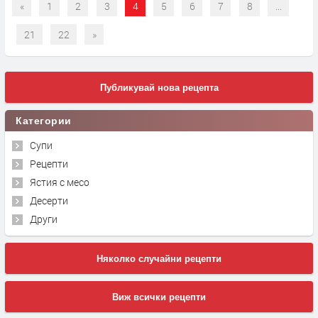
«
1
2
3
4
5
6
7
8
...
21
22
»
Публикувай нова рецепта
Категории
Супи
Рецепти
Ястия с месо
Десерти
Други
Няколко случайни рецепти
Виж всички рецепти