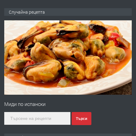
ПРЕДЛАГА
ПРОСТОРЕН ТРИСТАЕН
Случайна рецепта
АПАРТАМЕНТ В НОВА СГРАДА КВ.
КУБА
преди 2 дни
ПРЕДЛАГА
Продавам парцел в гр. Хасково кв.
Хисаря до ток, вода,канализация,
асфалт 0889 537 426
преди 2 дни
ПРЕДЛАГА
СГЛОБЯВАНЕ НА МЕБЕЛИ.
Миди по испански
преди 2 дни
Търси
ПРЕДЛАГА
№4119 Едностаен обзаведен