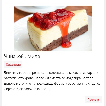
Чийзкейк Мила
Сладкиши
Бисквитите се натрошават и се смесват с какаото, захарта и
разтопеното краве масло. От сместа се моделира блат по
дъното и стените на подходяща форма и се оставя на хладно.
Сиренето се разбива сипват...
Прочети