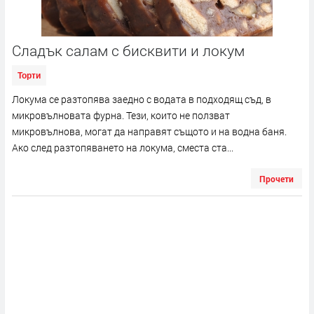
Сладък салам с бисквити и локум
Торти
Локума се разтопява заедно с водата в подходящ съд, в
микровълновата фурна. Тези, които не ползват
микровълнова, могат да направят същото и на водна баня.
Ако след разтопяването на локума, сместа ста...
Прочети