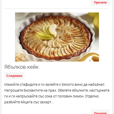
Прочети
Ябълков кейк
Сладкиши
Измийте стафидите и ги залейте с бялото вино да набъбнат.
Натрошете бисквитите на прах. Обелете ябълките, настържете
ги и ги напръскайте със сока от половин лимон. Отделно
разбийте яйцата със захарт...
Прочети