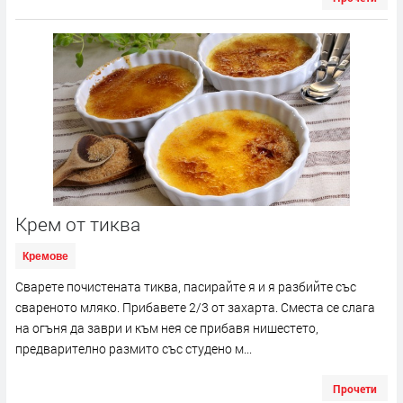
Крем от тиква
Кремове
Сварете почистената тиква, пасирайте я и я разбийте със
свареното мляко. Прибавете 2/3 от захарта. Сместа се слага
на огъня да заври и към нея се прибавя нишестето,
предварително размито със студено м...
Прочети