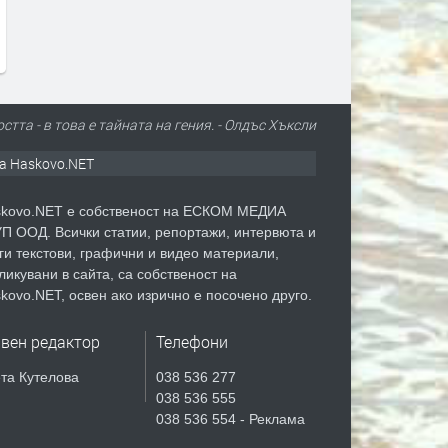
стта - в това е тайната на гения. - Олдъс Хъксли
а Haskovo.NET
kovo.NET е собственост на ЕСКОМ МЕДИА
П ООД. Всички статии, репортажи, интервюта и
ги текстови, графични и видео материали,
ликувани в сайта, са собственост на
kovo.NET, освен ако изрично е посочено друго.
авен редактор
Телефони
та Кутелова
038 536 277
038 536 555
038 536 554 - Реклама