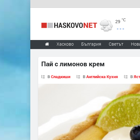
°C
29
Хасково
България
Светът
Нов
Пай с лимонов крем
В
Сладкиши
В
Английска Кухня
В
Яст