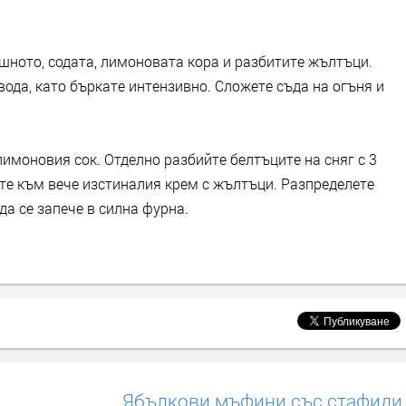
рашното, содата, лимоновата кора и разбитите жълтъци.
вода, като бъркате интензивно. Сложете съда на огъня и
лимоновия сок. Отделно разбийте белтъците на сняг с 3
йте към вече изстиналия крем с жълтъци. Разпределете
да се запече в силна фурна.
Ябълкови мъфини със стафиди