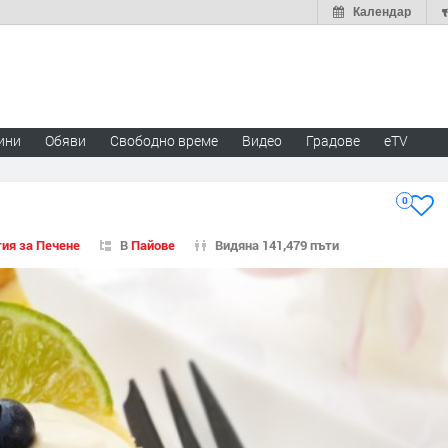
Календар
ини
Обяви
Свободно време
Видео
Градове
eTV
0
ия за Печене
В
Пайове
Видяна 141,479 пъти