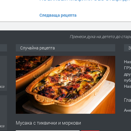
Следваща рецепта
Пренеси духа на детето до старо
Случайна рецепта
З
Has
ГРУ
дру
пуб
Has
аса
Гл
Ане
Мусака с тиквички и моркови
ден