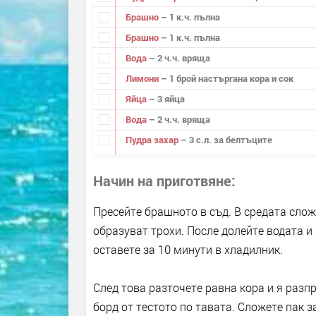
Брашно
– 1 к.ч. пълна
Брашно
– 1 к.ч. пълна
Вода
– 2 ч.ч. вряща
Лимони
– 1 брой настъргана кора и сок
Яйца
– 3 яйца
Вода
– 2 ч.ч. вряща
Пудра захар
– 3 с.л. за белтъците
Начин на приготвяне
Пресейте брашното в съд. В средата слож
образуват трохи. После долейте водата и 
оставете за 10 минути в хладилник.
След това разточете равна кора и я разп
борд от тестото по тавата. Сложете пак з