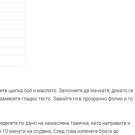
ете щипка сол и маслото. Започнете да мачкате, докато се
замесете гладко тесто. Завийте го в прозрачно фолио и го
ределете по дъно на намаслена тавичка, като направите и
а 10 минути на студено. След това изпечете блата до