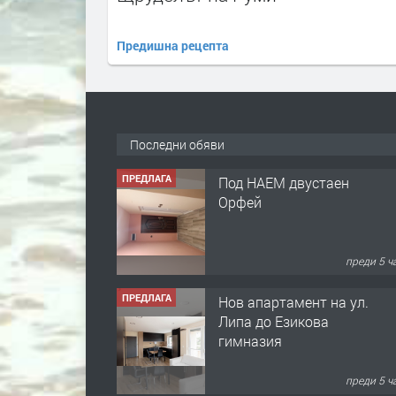
Предишна рецепта
Последни обяви
ПРЕДЛАГА
Нов апартамент на ул.
Липа до Езикова
гимназия
преди 5 ч
ПРЕДЛАГА
🔑 ОБЗАВЕДЕНА
ГАРСОНИЕРА ПОД
НАЕМ В КВ. „ОРФЕЙ“ –
ДО КОМПЛЕКС
„ВЕСПРЕМ“, ГР.
преди 1 