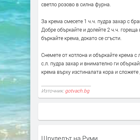
светло розово в силна фурна.
За крема смесете 1 ч.ч. пудра захар с б
Добре объркайте и долейте 2 ч.ч. гореща 
бъркайте крема, докато се сгъсти.
Снемете от котлона и объркайте крема с 
с.л. пудра захар и внимателно ги обърка
крема върху изстиналата кора и сложете 
Източник:
gotvach.bg
Щруделът на Руми