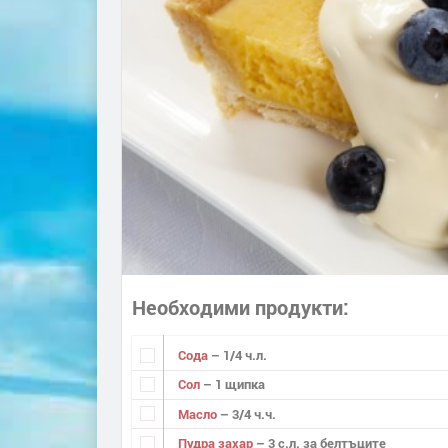
Необходими продукти
Сода
– 1/4 ч.л.
Сол
– 1 щипка
Масло
– 3/4 ч.ч.
Пудра захар
– 3 с.л. за белтъците