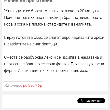
Жълтъците се бъркат със захарта около 20 минути.
Прибавят се лъжица по лъжица брашно, лимоновата
кора и сока на лимона, стафидите и ванилията.
Върху готовата смес се слагат едро нарязаните орехи
и разбитите на сняг белтъци.
Сместа се разбърква леко и се изсипва в намазана и
наръсена с брашно кексова форма. Пече се в умерена
фурна. Изстиналият кекс се поръсва със захар.
Източник:
gotvach.bg