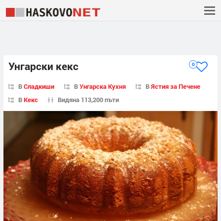
Унгарски кекс
0
В
Сладкиши
В
Унгарска Кухня
В
Ястия за Печене
В
Кекс
Видяна 113,200 пъти