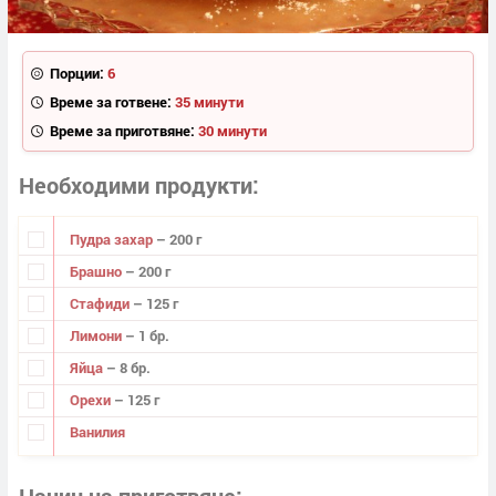
Порции:
6
Време за готвене:
35 минути
Време за приготвяне:
30 минути
Необходими продукти
Пудра захар
– 200 г
Брашно
– 200 г
Стафиди
– 125 г
Лимони
– 1 бр.
Яйца
– 8 бр.
Орехи
– 125 г
Ванилия
Начин на приготвяне