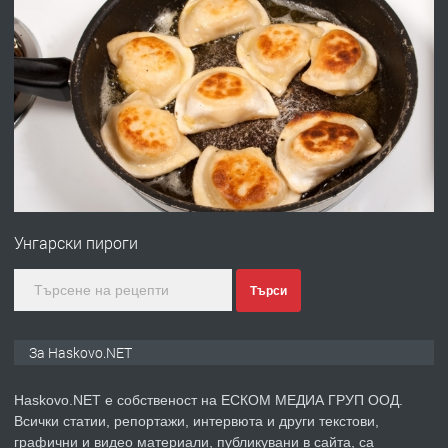
преди 4 дни
ПРЕДЛАГА
Давам гараж под наем
преди 4 дни
ПРЕДЛАГА
№4120 Магазин/Офис под наем в кв.
Любен Каравелов, Хасково-близо до
Унгарски пироги
градската градина!
преди 4 дни
Търси
ПРЕДЛАГА
ПРОСТОРЕН ТРИСТАЕН
За Haskovo.NET
АПАРТАМЕНТ В НОВА СГРАДА КВ.
КУБА
Haskovo.NET е собственост на ЕСКОМ МЕДИА ГРУП ООД.
Всички статии, репортажи, интервюта и други текстови,
преди 5 дни
графични и видео материали, публикувани в сайта, са