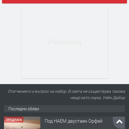
Отегчението е въпрос на избор. В света не съществува такова
нещо като скука. Уейн Дайър
Последни обяви
ПРЕДЛАГА
Под НАЕМ двустаен Орфей