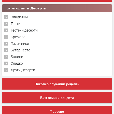
Категории в Десерти
Сладкиши
Торти
Тестени десерти
Кремове
Палачинки
Бутер Тесто
Баници
Сладко
Други Десерти
Няколко случайни рецепти
Виж всички рецепти
Търсене